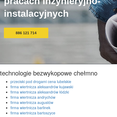
pracach inżynieryjno-
instalacyjnych
886 121 714
technologie bezwykopowe chełmno
przeciski pod drogami cena lubelskie
firma wiertnicza aleksandrów kujawski
firma wiertnicza aleksandrów łódzki
firma wiertnicza andrychów
firma wiertnicza augustów
firma wiertnicza barlinek
firma wiertnicza bartoszyce