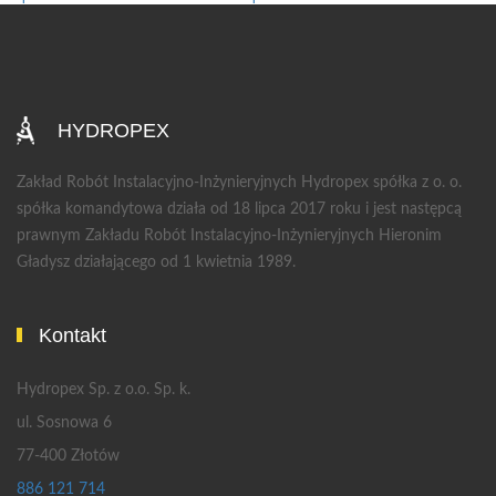
HYDROPEX
Zakład Robót Instalacyjno-Inżynieryjnych Hydropex spółka z o. o.
spółka komandytowa działa od 18 lipca 2017 roku i jest następcą
prawnym Zakładu Robót Instalacyjno-Inżynieryjnych Hieronim
Gładysz działającego od 1 kwietnia 1989.
Kontakt
Hydropex Sp. z o.o. Sp. k.
ul. Sosnowa 6
77-400 Złotów
886 121 714