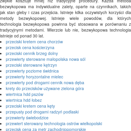
zwykle kosztuje mniej niż tradycyjne procedury. Każda metoda
bezwykopowa ma indywidualne zalety, oparte na czynnikach, takich
jak stan gleby i czas przejścia. Istnieje kilka oczywistych korzyści dla
metody bezwykopowej. Istnieje wiele powodów, dla których
technologia bezwykopowa powinna być stosowana w porównaniu z
tradycyjnymi metodami. Wierzcie lub nie, bezwykopowa technologia
istnieje od ponad 30 lat.
przeciski kretem cena chorzów
przecisk cena kościerzyna
przeciski cennik brzeg dolny
przewierty sterowane małopolska nowa sól
przeciski sterowane kętrzyn
przewierty poziome świdnica
przewierty horyzontalne mielec
przewierty pod drogami cennik nowa dęba
krety do przecisków używane zielona góra
wiertnica hdd pszów
wiertnica hdd łobez
przeciski kretem cena kęty
przepusty pod drogami radzyń podlaski
przewierty świebodzice
przewiert sterowany technologia ostrów wielkopolski
przecisk cena za metr zachodniopomorskie