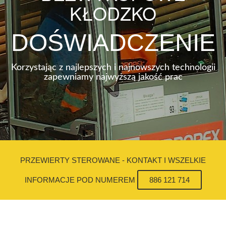
KŁODZKO
DOŚWIADCZENIE
Korzystając z najlepszych i najnowszych technologii
zapewniamy najwyższą jakość prac
PRZEWIERTY STEROWANE - KONTAKT I WSZELKIE
INFORMACJE POD NUMEREM
886 121 714