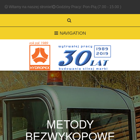
Witamy na naszej stronie!
Godziny Pracy: Pon-Pią (7.00 - 15.00 )
NAVIGATION
METODY
BEZWYKOPOWE