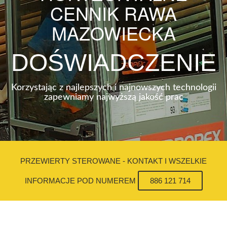
CENNIK RAWA
MAZOWIECKA
DOŚWIADCZENIE
Korzystając z najlepszych i najnowszych technologii
zapewniamy najwyższą jakość prac
PRZEWIERTY STEROWANE - KONTAKT I WSZELKIE
INFORMACJE POD NUMEREM
886 121 714