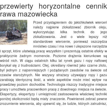
przewierty horyzontalne cennik
rawa mazowiecka
Przed przystąpieniem do jakichkolwiek wierceń
należy najpierw zlokalizować zbiornik oleju,
wykorzystując kilka technik do jego
zlokalizowania. Jest o wiele lepszy niż
standardowe wiercenie, ponieważ oszczędza
mnóstwo czasu i ma nowe i ulepszone narzędzia
i sprzęt, które ułatwiają pracę wszystkim i prezentują ostatnie efekty w
praktycznie żadnym momencie. Poziome drążenia kierunkowe są
wśród nich. W ciągu ostatnich kilku lat rynek gazu i ropy naftowej
borykał się z trudnościami. Olej, określany również jako czarne złoto,
był jednym z najcenniejszych i pożądanych zasobów na świecie od
czasów starożytnych. Nie wszyscy strażacy używający ropy i gazu
zarabiają identyczną ilość, a wiele aspektów może mieć wpływ na
prawdziwy poziom dochodów. Technologia niszczy tradycyjne miejsce
pracy i umożliwia pracownikom pracę z dowolnego miejsca na świecie.
Ekspertyzy, ekspertyzy i umiejętność zastosowania właściwej techniki
poniżej okoliczności będą miały znaczenie. Powinieneś zebrać pewne
zrozumienie wiercenia, aby upewnić się, że ludzie, których zatrudnisz,