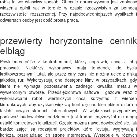
robią to we właściwy sposób. Obecnie opracowywana jest zdolność
widzenia opinii rąk w terenie w czasie rzeczywistym za pomocą
rzeczywistości rozszerzonej. Przy najodpowiedniejszych wysiłkach i
odwiertach osoby jest dość prosta praca.
przewierty horyzontalne cennik
elbląg
Powinieneś pójść z kontrahentami, którzy naprawdę chcą z tobą
pracować. Niektórzy wykonawcy mają tendencję do bycia
krótkowzrocznymi tutaj, ale przez cały czas nie można uciec z niską
jakością rur. Wykorzystują one dostępne kliny w przypadkach, gdy
klient nie wymaga pozostawienia żadnego kawałka metalu w
wywierconym otworze. Przedsiębiorstwa naftowe i gazowe wraz z
wykonawcami robót wiertniczych chcą korzystać z wierceń
kierunkowych, aby uzyskać większą kontrolę nad kierunkiem dziur na
takich nowych stronach internetowych. W większości przypadków,
ponieważ budownictwo podziemne jest trudne, mężczyźni nie mogą
ustalić konkretnych lokalizacji. Często można nawet dowiedzieć się, jak
bardzo zajęci są rodzajami projektów, które licytują, wygrywają i
kończą, przeglądając ich stronę internetową. Występuje w różnych