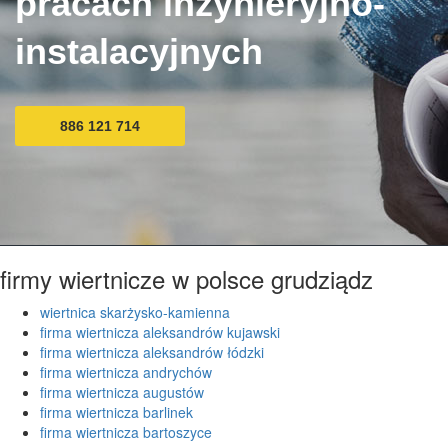
pracach inżynieryjno-
instalacyjnych
886 121 714
firmy wiertnicze w polsce grudziądz
wiertnica skarżysko-kamienna
firma wiertnicza aleksandrów kujawski
firma wiertnicza aleksandrów łódzki
firma wiertnicza andrychów
firma wiertnicza augustów
firma wiertnicza barlinek
firma wiertnicza bartoszyce