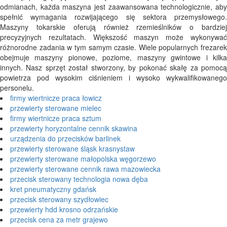
odmianach, każda maszyna jest zaawansowana technologicznie, aby
spełnić wymagania rozwijającego się sektora przemysłowego.
Maszyny tokarskie oferują również rzemieślników o bardziej
precyzyjnych rezultatach. Większość maszyn może wykonywać
różnorodne zadania w tym samym czasie. Wiele popularnych frezarek
obejmuje maszyny pionowe, poziome, maszyny gwintowe i kilka
innych. Nasz sprzęt został stworzony, by pokonać skałę za pomocą
powietrza pod wysokim ciśnieniem i wysoko wykwalifikowanego
personelu.
firmy wiertnicze praca łowicz
przewierty sterowane mielec
firmy wiertnicze praca sztum
przewierty horyzontalne cennik skawina
urządzenia do przecisków barlinek
przewierty sterowane śląsk krasnystaw
przewierty sterowane małopolska węgorzewo
przewierty sterowane cennik rawa mazowiecka
przecisk sterowany technologia nowa dęba
kret pneumatyczny gdańsk
przecisk sterowany szydłowiec
przewierty hdd krosno odrzańskie
przecisk cena za metr grajewo