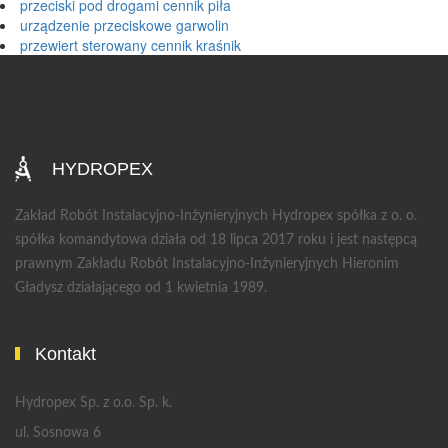
przeciski pod drogami cennik piła
urządzenie przeciskowe garwolin
przewiert sterowany cennik kraśnik
HYDROPEX
Zakład Robót Instalacyjno-Inżynieryjnych Hydropex spółka z o. o.
spółka komandytowa działa od 18 lipca 2017 roku i jest następcą
prawnym Zakładu Robót Instalacyjno-Inżynieryjnych Hieronim
Gładysz działającego od 1 kwietnia 1989.
Kontakt
Hydropex Sp. z o.o. Sp. k.
ul. Sosnowa 6