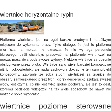
wiertnice horyzontalne rypin
Platforma wiertnicza jest na ogół bardzo brudnym i hałaśliwym
miejscem do wykonania pracy. Tylko dlatego, że jest to platforma
wiertnicza na morzu, nie oznacza, że ​​nie wymaga personelu
biurowego. Jeśli chciałbyś pracować na platformie wiertniczej na
morzu, masz dwa podstawowe wybory. Niektóre wiertnice są obecnie
obsługiwane przez pilota. Wiertnice są o wiele bardziej kompaktowe
niż ich odpowiedniki, ale nadal zachowują dokładnie ten sam projekt
koncepcyjny. Zabranie ze sobą studni wiertniczej za granicę do
obszaru zamieszkałego przez tych, którzy desperacko szukają świeżej
wody, jest czymś, co nie jest tylko godne pochwały, ale jest to gest,
któremu będziecie wdzięczni na tak wiele sposobów, że nawet nie
możecie sobie wyobrazić .
wiertnice poziome sterowane