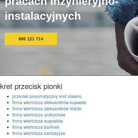
pracach inżynieryjno-
instalacyjnych
886 121 714
kret przecisk pionki
przecisk pneumatyczny kret sławno
firma wiertnicza aleksandrów kujawski
firma wiertnicza aleksandrów łódzki
firma wiertnicza andrychów
firma wiertnicza augustów
firma wiertnicza barlinek
firma wiertnicza bartoszyce