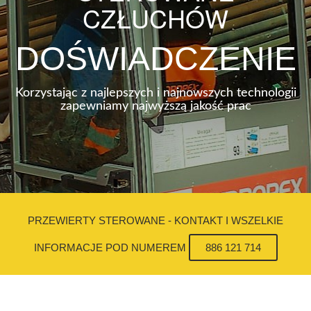
CZŁUCHÓW
DOŚWIADCZENIE
Korzystając z najlepszych i najnowszych technologii
zapewniamy najwyższą jakość prac
PRZEWIERTY STEROWANE - KONTAKT I WSZELKIE
INFORMACJE POD NUMEREM
886 121 714