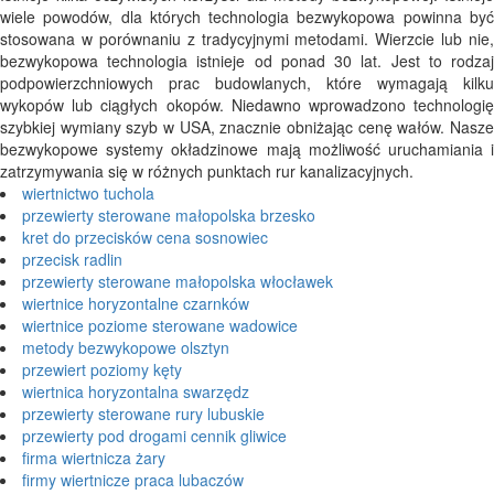
wiele powodów, dla których technologia bezwykopowa powinna być
stosowana w porównaniu z tradycyjnymi metodami. Wierzcie lub nie,
bezwykopowa technologia istnieje od ponad 30 lat. Jest to rodzaj
podpowierzchniowych prac budowlanych, które wymagają kilku
wykopów lub ciągłych okopów. Niedawno wprowadzono technologię
szybkiej wymiany szyb w USA, znacznie obniżając cenę wałów. Nasze
bezwykopowe systemy okładzinowe mają możliwość uruchamiania i
zatrzymywania się w różnych punktach rur kanalizacyjnych.
wiertnictwo tuchola
przewierty sterowane małopolska brzesko
kret do przecisków cena sosnowiec
przecisk radlin
przewierty sterowane małopolska włocławek
wiertnice horyzontalne czarnków
wiertnice poziome sterowane wadowice
metody bezwykopowe olsztyn
przewiert poziomy kęty
wiertnica horyzontalna swarzędz
przewierty sterowane rury lubuskie
przewierty pod drogami cennik gliwice
firma wiertnicza żary
firmy wiertnicze praca lubaczów