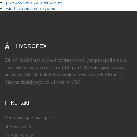
przecisk cena za metr pszów
wiertnica pozioma żywiec
HYDROPEX
Zakład Robót Instalacyjno-Inżynieryjnych Hydropex spółka z o. o.
spółka komandytowa działa od 18 lipca 2017 roku i jest następcą
prawnym Zakładu Robót Instalacyjno-Inżynieryjnych Hieronim
Gładysz działającego od 1 kwietnia 1989.
Kontakt
Hydropex Sp. z o.o. Sp. k.
ul. Sosnowa 6
77-400 Złotów