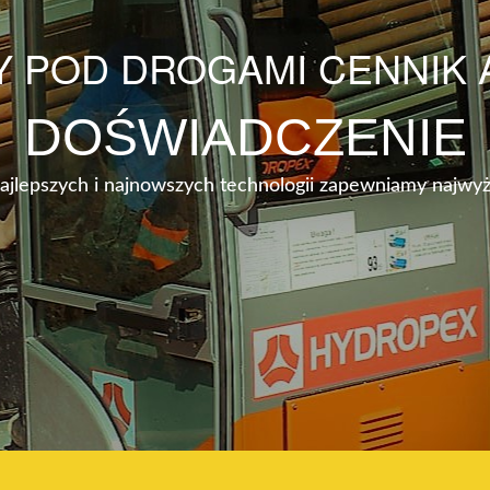
Y POD DROGAMI CENNIK
DOŚWIADCZENIE
najlepszych i najnowszych technologii zapewniamy najwyż