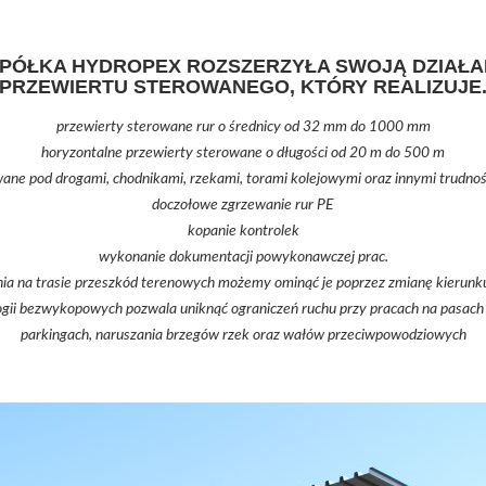
SPÓŁKA HYDROPEX ROZSZERZYŁA SWOJĄ DZIAŁA
PRZEWIERTU STEROWANEGO, KTÓRY REALIZUJE
przewierty sterowane rur o średnicy od 32 mm do 1000 mm
horyzontalne przewierty sterowane o długości od 20 m do 500 m
wane pod drogami, chodnikami, rzekami, torami kolejowymi oraz innymi trudno
doczołowe zgrzewanie rur PE
kopanie kontrolek
wykonanie dokumentacji powykonawczej prac.
a na trasie przeszkód terenowych możemy ominąć je poprzez zmianę kierunku 
gii bezwykopowych pozwala uniknąć ograniczeń ruchu przy pracach na pasach 
parkingach, naruszania brzegów rzek oraz wałów przeciwpowodziowych