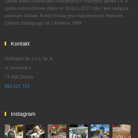
Zakład Robót Instalacyjno-Inżynieryjnych Hydropex spółka z o. o.
spółka komandytowa działa od 18 lipca 2017 roku i jest następcą
prawnym Zakładu Robót Instalacyjno-Inżynieryjnych Hieronim
Gładysz działającego od 1 kwietnia 1989.
Kontakt
Hydropex Sp. z o.o. Sp. k.
ul. Sosnowa 6
77-400 Złotów
886 121 714
Instagram