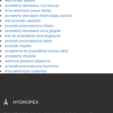
wiertnictwo siedlce
przewierty sterowane rury kartuzy
firmy wiertnicze praca złotów
przewierty sterowane technologia zamość
kret przecisk radzymin
przecisk pneumatyczny lubsko
przewierty sterowane cena głogów
kret do przecisków cena bogatynia
przecisk pneumatyczny kalisz
przecisk miastko
urządzenia do przecisków krynica-zdrój
przewierty chojnów
wiertnice poziome piaseczno
przecisk pneumatyczny kozienice
firmy wiertnicze myślenice
HYDROPEX