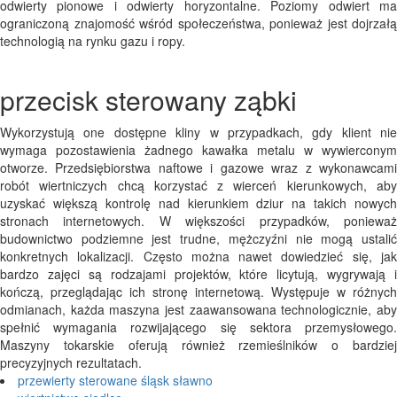
odwierty pionowe i odwierty horyzontalne. Poziomy odwiert ma
ograniczoną znajomość wśród społeczeństwa, ponieważ jest dojrzałą
technologią na rynku gazu i ropy.
przecisk sterowany ząbki
Wykorzystują one dostępne kliny w przypadkach, gdy klient nie
wymaga pozostawienia żadnego kawałka metalu w wywierconym
otworze. Przedsiębiorstwa naftowe i gazowe wraz z wykonawcami
robót wiertniczych chcą korzystać z wierceń kierunkowych, aby
uzyskać większą kontrolę nad kierunkiem dziur na takich nowych
stronach internetowych. W większości przypadków, ponieważ
budownictwo podziemne jest trudne, mężczyźni nie mogą ustalić
konkretnych lokalizacji. Często można nawet dowiedzieć się, jak
bardzo zajęci są rodzajami projektów, które licytują, wygrywają i
kończą, przeglądając ich stronę internetową. Występuje w różnych
odmianach, każda maszyna jest zaawansowana technologicznie, aby
spełnić wymagania rozwijającego się sektora przemysłowego.
Maszyny tokarskie oferują również rzemieślników o bardziej
precyzyjnych rezultatach.
przewierty sterowane śląsk sławno