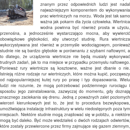
znanym przez odpowiednich ludzi jest nadal
najważniejszym komponentem do wykonywania
prac wiertniczych na morzu. Woda jest tak samo
ważna jak pokarm dla życia człowieka. Wiertnica
wodna powinna być również prosta w użyciu,
przenośna, a jednocześnie wystarczająco mocna, aby wywiercić
obowiązkowe głębokości, aby utworzyć studnię. Rura wiertnicza
wykorzystywana jest również w przemyśle wodociągowym, ponieważ
studnie nie są bardzo głębokie w porównaniu z szybami naftowymi, a
to dlatego, że urządzenia wiertnicze nie będą musiały wykonywać
trudnych zadań, jak to ma miejsce w przypadku przemysłu naftowego.
Ponieważ rury wiertnicze są kosztowne, ważne jest dbanie o nie.
Istnieją różne rodzaje rur wiertniczych, które można kupić, począwszy
od najpopularniejszej kutej rury po prasę i typ dopasowania. Wielu
ludzi nie rozumie, że mogą potrzebować podziemnego rurociągu i
sposobu jego zainstalowania, zazwyczaj do momentu, gdy doznają
znacznego zaciekania się drenu. Jedną z poważnych zalet poziomych
wierceń kierunkowych jest to, że jest to procedura bezwykopowa,
umożliwiająca instalację infrastruktury w wielu niedostępnych poza tym
miejscach. Niektóre studnie mogą znajdować się w pobliżu, a niektóre
mogą być daleko. Być może wiedziałeś o dwóch rodzajach odwiertów,
które zostały przewiercone przez firmy zajmujące się gazem ziemnym,