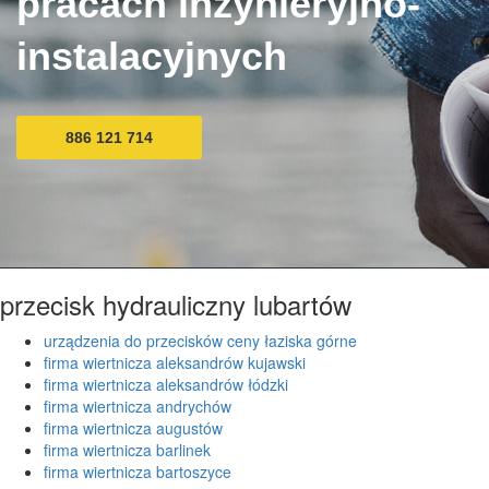
pracach inżynieryjno-
instalacyjnych
886 121 714
przecisk hydrauliczny lubartów
urządzenia do przecisków ceny łaziska górne
firma wiertnicza aleksandrów kujawski
firma wiertnicza aleksandrów łódzki
firma wiertnicza andrychów
firma wiertnicza augustów
firma wiertnicza barlinek
firma wiertnicza bartoszyce