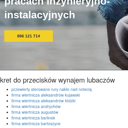
pracach inżynieryjno-
instalacyjnych
886 121 714
kret do przecisków wynajem lubaczów
przewierty sterowane rury nakło nad notecią
firma wiertnicza aleksandrów kujawski
firma wiertnicza aleksandrów łódzki
firma wiertnicza andrychów
firma wiertnicza augustów
firma wiertnicza barlinek
firma wiertnicza bartoszyce