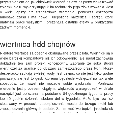
przystąpieniem do jakichkolwiek wierceń należy najpierw zlokalizować
zbiornik oleju, wykorzystując kilka technik do jego zlokalizowania. Jest
o wiele lepszy niż standardowe wiercenie, ponieważ oszczędza
mnóstwo czasu i ma nowe i ulepszone narzędzia i sprzęt, które
ułatwiają pracę wszystkim i prezentują ostatnie efekty w praktycznie
żadnym momencie.
wiertnica hdd chojnów
Niektóre wiertnice są obecnie obsługiwane przez pilota. Wiertnice są o
wiele bardziej kompaktowe niż ich odpowiedniki, ale nadal zachowują
dokładnie ten sam projekt koncepcyjny. Zabranie ze sobą studni
wiertniczej za granicę do obszaru zamieszkałego przez tych, którzy
desperacko szukają świeżej wody, jest czymś, co nie jest tylko godne
pochwały, ale jest to gest, któremu będziecie wdzięczni na tak wiele
sposobów, że nawet nie możecie sobie wyobrazić . Ponieważ
wiercenie jest procesem ciągłym, większość wynagrodzeń w dziale
narzędzi jest obliczana na podstawie 84-godzinnego tygodnia pracy
lub 12 godzin dziennie, siedem dni w tygodniu. Może być również
stosowany w procesie zabezpieczania mostu do brzegu rzeki lub
zabezpieczania głównych podpór. Zanim możliwe będzie jakiekolwiek