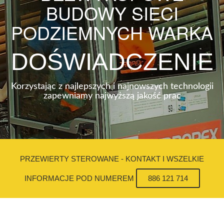
BUDOWY SIECI
PODZIEMNYCH WARKA
DOŚWIADCZENIE
Korzystając z najlepszych i najnowszych technologii
zapewniamy najwyższą jakość prac
PRZEWIERTY STEROWANE - KONTAKT I WSZELKIE
INFORMACJE POD NUMEREM
886 121 714