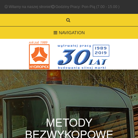
Witamy na naszej stronie!
Godziny Pracy: Pon-Pią (7.00 - 15.00 )
NAVIGATION
METODY
BEZWYKOPOWE