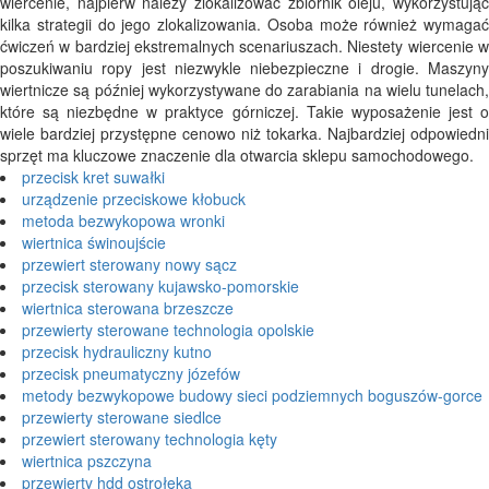
wiercenie, najpierw należy zlokalizować zbiornik oleju, wykorzystując
kilka strategii do jego zlokalizowania. Osoba może również wymagać
ćwiczeń w bardziej ekstremalnych scenariuszach. Niestety wiercenie w
poszukiwaniu ropy jest niezwykle niebezpieczne i drogie. Maszyny
wiertnicze są później wykorzystywane do zarabiania na wielu tunelach,
które są niezbędne w praktyce górniczej. Takie wyposażenie jest o
wiele bardziej przystępne cenowo niż tokarka. Najbardziej odpowiedni
sprzęt ma kluczowe znaczenie dla otwarcia sklepu samochodowego.
przecisk kret suwałki
urządzenie przeciskowe kłobuck
metoda bezwykopowa wronki
wiertnica świnoujście
przewiert sterowany nowy sącz
przecisk sterowany kujawsko-pomorskie
wiertnica sterowana brzeszcze
przewierty sterowane technologia opolskie
przecisk hydrauliczny kutno
przecisk pneumatyczny józefów
metody bezwykopowe budowy sieci podziemnych boguszów-gorce
przewierty sterowane siedlce
przewiert sterowany technologia kęty
wiertnica pszczyna
przewierty hdd ostrołęka