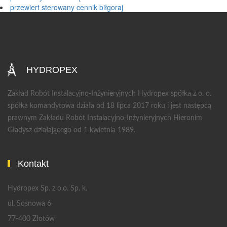
przewiert sterowany cennik biłgoraj
HYDROPEX
Zakład Robót Instalacyjno-Inżynieryjnych Hydropex spółka z o. o.
spółka komandytowa działa od 18 lipca 2017 roku i jest następcą
prawnym Zakładu Robót Instalacyjno-Inżynieryjnych Hieronim
Gładysz działającego od 1 kwietnia 1989.
Kontakt
Hydropex Sp. z o.o. Sp. k.
ul. Sosnowa 6
77-400 Złotów