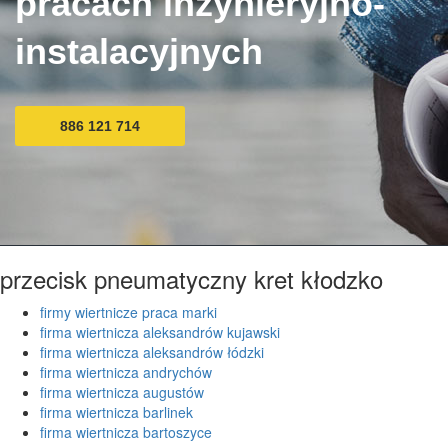
pracach inżynieryjno-
instalacyjnych
886 121 714
przecisk pneumatyczny kret kłodzko
firmy wiertnicze praca marki
firma wiertnicza aleksandrów kujawski
firma wiertnicza aleksandrów łódzki
firma wiertnicza andrychów
firma wiertnicza augustów
firma wiertnicza barlinek
firma wiertnicza bartoszyce