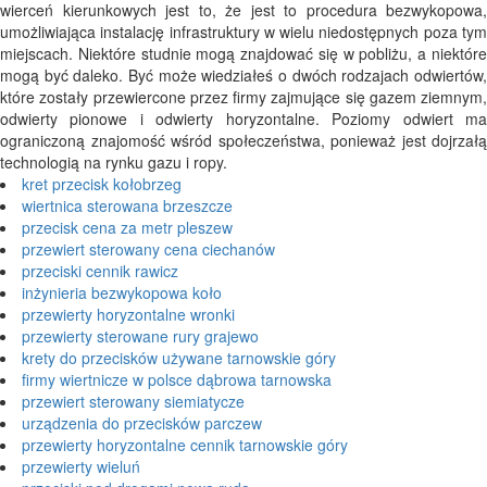
wierceń kierunkowych jest to, że jest to procedura bezwykopowa,
umożliwiająca instalację infrastruktury w wielu niedostępnych poza tym
miejscach. Niektóre studnie mogą znajdować się w pobliżu, a niektóre
mogą być daleko. Być może wiedziałeś o dwóch rodzajach odwiertów,
które zostały przewiercone przez firmy zajmujące się gazem ziemnym,
odwierty pionowe i odwierty horyzontalne. Poziomy odwiert ma
ograniczoną znajomość wśród społeczeństwa, ponieważ jest dojrzałą
technologią na rynku gazu i ropy.
kret przecisk kołobrzeg
wiertnica sterowana brzeszcze
przecisk cena za metr pleszew
przewiert sterowany cena ciechanów
przeciski cennik rawicz
inżynieria bezwykopowa koło
przewierty horyzontalne wronki
przewierty sterowane rury grajewo
krety do przecisków używane tarnowskie góry
firmy wiertnicze w polsce dąbrowa tarnowska
przewiert sterowany siemiatycze
urządzenia do przecisków parczew
przewierty horyzontalne cennik tarnowskie góry
przewierty wieluń