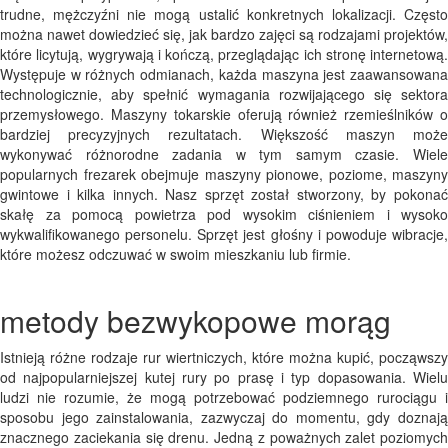
trudne, mężczyźni nie mogą ustalić konkretnych lokalizacji. Często
można nawet dowiedzieć się, jak bardzo zajęci są rodzajami projektów,
które licytują, wygrywają i kończą, przeglądając ich stronę internetową.
Występuje w różnych odmianach, każda maszyna jest zaawansowana
technologicznie, aby spełnić wymagania rozwijającego się sektora
przemysłowego. Maszyny tokarskie oferują również rzemieślników o
bardziej precyzyjnych rezultatach. Większość maszyn może
wykonywać różnorodne zadania w tym samym czasie. Wiele
popularnych frezarek obejmuje maszyny pionowe, poziome, maszyny
gwintowe i kilka innych. Nasz sprzęt został stworzony, by pokonać
skałę za pomocą powietrza pod wysokim ciśnieniem i wysoko
wykwalifikowanego personelu. Sprzęt jest głośny i powoduje wibracje,
które możesz odczuwać w swoim mieszkaniu lub firmie.
metody bezwykopowe morąg
Istnieją różne rodzaje rur wiertniczych, które można kupić, począwszy
od najpopularniejszej kutej rury po prasę i typ dopasowania. Wielu
ludzi nie rozumie, że mogą potrzebować podziemnego rurociągu i
sposobu jego zainstalowania, zazwyczaj do momentu, gdy doznają
znacznego zaciekania się drenu. Jedną z poważnych zalet poziomych