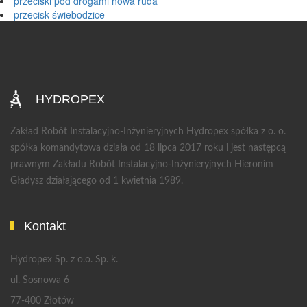
przeciski pod drogami nowa ruda
przecisk świebodzice
HYDROPEX
Zakład Robót Instalacyjno-Inżynieryjnych Hydropex spółka z o. o.
spółka komandytowa działa od 18 lipca 2017 roku i jest następcą
prawnym Zakładu Robót Instalacyjno-Inżynieryjnych Hieronim
Gładysz działającego od 1 kwietnia 1989.
Kontakt
Hydropex Sp. z o.o. Sp. k.
ul. Sosnowa 6
77-400 Złotów