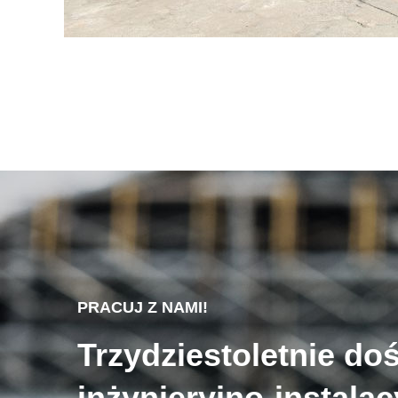
PRACUJ Z NAMI!
Trzydziestoletnie do
inżynieryjno-instala