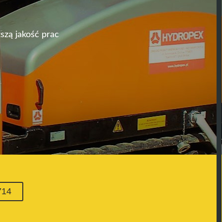
szą jakość prac
714