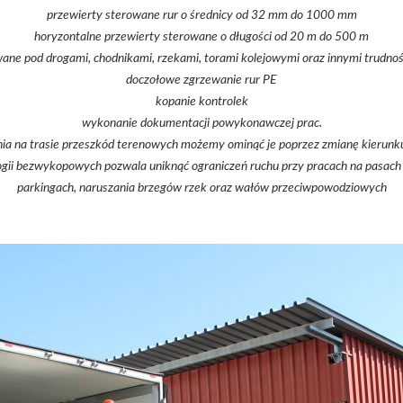
przewierty sterowane rur o średnicy od 32 mm do 1000 mm
horyzontalne przewierty sterowane o długości od 20 m do 500 m
wane pod drogami, chodnikami, rzekami, torami kolejowymi oraz innymi trudno
doczołowe zgrzewanie rur PE
kopanie kontrolek
wykonanie dokumentacji powykonawczej prac.
a na trasie przeszkód terenowych możemy ominąć je poprzez zmianę kierunku 
gii bezwykopowych pozwala uniknąć ograniczeń ruchu przy pracach na pasach 
parkingach, naruszania brzegów rzek oraz wałów przeciwpowodziowych