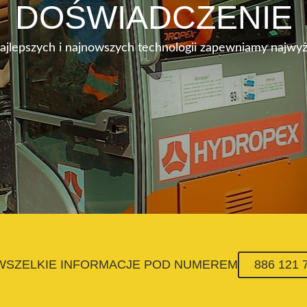
DOŚWIADCZENIE
najlepszych i najnowszych technologii zapewniamy najwyż
 WSZELKIE INFORMACJE POD NUMEREM
886 121 