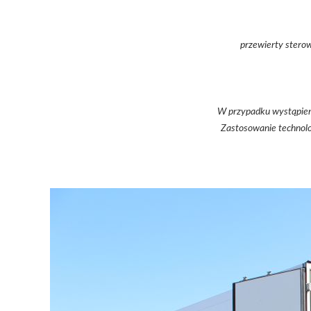
przewierty stero
W przypadku wystąpieni
Zastosowanie technolo