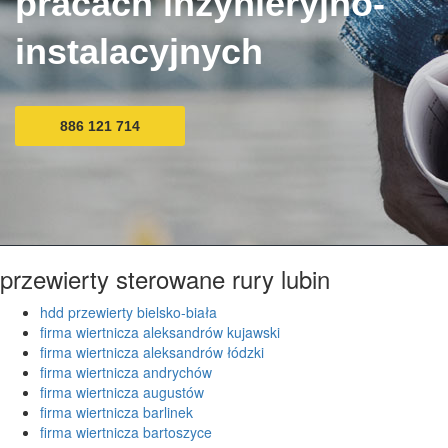
pracach inżynieryjno-
instalacyjnych
886 121 714
przewierty sterowane rury lubin
hdd przewierty bielsko-biała
firma wiertnicza aleksandrów kujawski
firma wiertnicza aleksandrów łódzki
firma wiertnicza andrychów
firma wiertnicza augustów
firma wiertnicza barlinek
firma wiertnicza bartoszyce