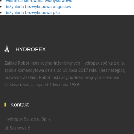
wiertnica sterowana władysławowo
inżynieria bezwykopowa augustów
inżynieria bezwykopowa piła
HYDROPEX
Zakład Robót Instalacyjno-Inżynieryjnych Hydropex spółka z o. o.
spółka komandytowa działa od 18 lipca 2017 roku i jest następcą
prawnym Zakładu Robót Instalacyjno-Inżynieryjnych Hieronim
Gładysz działającego od 1 kwietnia 1989.
Kontakt
Hydropex Sp. z o.o. Sp. k.
ul. Sosnowa 6