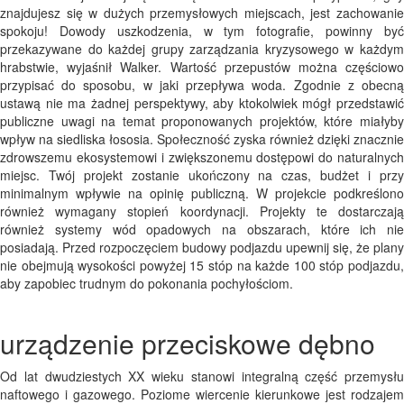
znajdujesz się w dużych przemysłowych miejscach, jest zachowanie
spokoju! Dowody uszkodzenia, w tym fotografie, powinny być
przekazywane do każdej grupy zarządzania kryzysowego w każdym
hrabstwie, wyjaśnił Walker. Wartość przepustów można częściowo
przypisać do sposobu, w jaki przepływa woda. Zgodnie z obecną
ustawą nie ma żadnej perspektywy, aby ktokolwiek mógł przedstawić
publiczne uwagi na temat proponowanych projektów, które miałyby
wpływ na siedliska łososia. Społeczność zyska również dzięki znacznie
zdrowszemu ekosystemowi i zwiększonemu dostępowi do naturalnych
miejsc. Twój projekt zostanie ukończony na czas, budżet i przy
minimalnym wpływie na opinię publiczną. W projekcie podkreślono
również wymagany stopień koordynacji. Projekty te dostarczają
również systemy wód opadowych na obszarach, które ich nie
posiadają. Przed rozpoczęciem budowy podjazdu upewnij się, że plany
nie obejmują wysokości powyżej 15 stóp na każde 100 stóp podjazdu,
aby zapobiec trudnym do pokonania pochyłościom.
urządzenie przeciskowe dębno
Od lat dwudziestych XX wieku stanowi integralną część przemysłu
naftowego i gazowego. Poziome wiercenie kierunkowe jest rodzajem