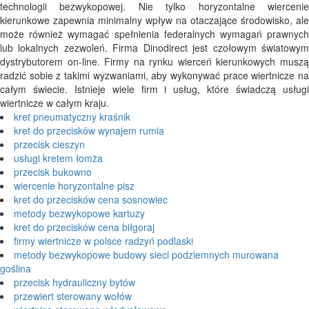
technologii bezwykopowej. Nie tylko horyzontalne wiercenie
kierunkowe zapewnia minimalny wpływ na otaczające środowisko, ale
może również wymagać spełnienia federalnych wymagań prawnych
lub lokalnych zezwoleń. Firma Dinodirect jest czołowym światowym
dystrybutorem on-line. Firmy na rynku wierceń kierunkowych muszą
radzić sobie z takimi wyzwaniami, aby wykonywać prace wiertnicze na
całym świecie. Istnieje wiele firm i usług, które świadczą usługi
wiertnicze w całym kraju.
kret pneumatyczny kraśnik
kret do przecisków wynajem rumia
przecisk cieszyn
usługi kretem łomża
przecisk bukowno
wiercenie horyzontalne pisz
kret do przecisków cena sosnowiec
metody bezwykopowe kartuzy
kret do przecisków cena biłgoraj
firmy wiertnicze w polsce radzyń podlaski
metody bezwykopowe budowy sieci podziemnych murowana
goślina
przecisk hydrauliczny bytów
przewiert sterowany wołów