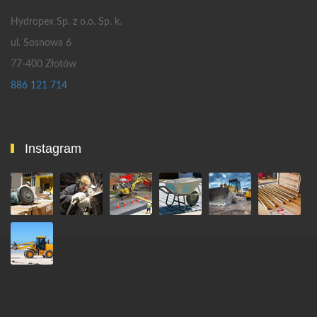
Hydropex Sp. z o.o. Sp. k.
ul. Sosnowa 6
77-400 Złotów
886 121 714
Instagram