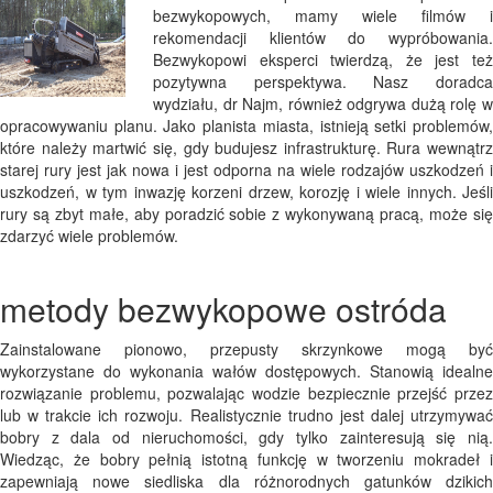
bezwykopowych, mamy wiele filmów i
rekomendacji klientów do wypróbowania.
Bezwykopowi eksperci twierdzą, że jest też
pozytywna perspektywa. Nasz doradca
wydziału, dr Najm, również odgrywa dużą rolę w
opracowywaniu planu. Jako planista miasta, istnieją setki problemów,
które należy martwić się, gdy budujesz infrastrukturę. Rura wewnątrz
starej rury jest jak nowa i jest odporna na wiele rodzajów uszkodzeń i
uszkodzeń, w tym inwazję korzeni drzew, korozję i wiele innych. Jeśli
rury są zbyt małe, aby poradzić sobie z wykonywaną pracą, może się
zdarzyć wiele problemów.
metody bezwykopowe ostróda
Zainstalowane pionowo, przepusty skrzynkowe mogą być
wykorzystane do wykonania wałów dostępowych. Stanowią idealne
rozwiązanie problemu, pozwalając wodzie bezpiecznie przejść przez
lub w trakcie ich rozwoju. Realistycznie trudno jest dalej utrzymywać
bobry z dala od nieruchomości, gdy tylko zainteresują się nią.
Wiedząc, że bobry pełnią istotną funkcję w tworzeniu mokradeł i
zapewniają nowe siedliska dla różnorodnych gatunków dzikich