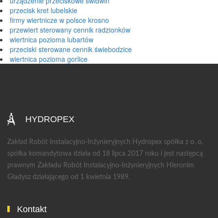
urządzenie przeciskowe świdwin
przecisk kret lubelskie
firmy wiertnicze w polsce krosno
przewiert sterowany cennik radzionków
wiertnica pozioma lubartów
przeciski sterowane cennik świebodzice
wiertnica pozioma gorlice
HYDROPEX
Zakład Robót Instalacyjno-Inżynieryjnych Hydropex spółka z o. o.
spółka komandytowa działa od 18 lipca 2017 roku i jest następcą
prawnym Zakładu Robót Instalacyjno-Inżynieryjnych Hieronim
Gładysz działającego od 1 kwietnia 1989.
Kontakt