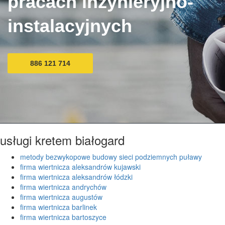
pracach inżynieryjno-
instalacyjnych
886 121 714
usługi kretem białogard
metody bezwykopowe budowy sieci podziemnych puławy
firma wiertnicza aleksandrów kujawski
firma wiertnicza aleksandrów łódzki
firma wiertnicza andrychów
firma wiertnicza augustów
firma wiertnicza barlinek
firma wiertnicza bartoszyce