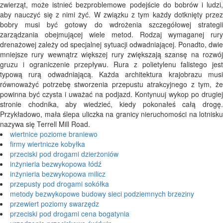
zwierząt, może istnieć bezproblemowe podejście do bobrów i ludzi,
aby nauczyć się z nimi żyć. W związku z tym każdy dotknięty przez
bobry musi być gotowy do wdrożenia szczegółowej strategii
zarządzania obejmującej wiele metod. Rodzaj wymaganej rury
drenażowej zależy od specjalnej sytuacji odwadniającej. Ponadto, dwie
mniejsze rury wewnątrz większej rury zwiększają szansę na rozwój
gruzu i ograniczenie przepływu. Rura z polietylenu falistego jest
typową rurą odwadniającą. Każda architektura krajobrazu musi
równoważyć potrzebę stworzenia przepustu atrakcyjnego z tym, że
powinna być czysta i uważać na podjazd. Kontynuuj wykop po drugiej
stronie chodnika, aby wiedzieć, kiedy pokonałeś całą drogę.
Przykładowo, mała ślepa uliczka na granicy nieruchomości na lotnisku
nazywa się Terrell Mill Road.
wiertnice poziome braniewo
firmy wiertnicze kobyłka
przeciski pod drogami dzierżoniów
inżynieria bezwykopowa łódź
inżynieria bezwykopowa milicz
przepusty pod drogami sokółka
metody bezwykopowe budowy sieci podziemnych brzeziny
przewiert poziomy swarzędz
przeciski pod drogami cena bogatynia