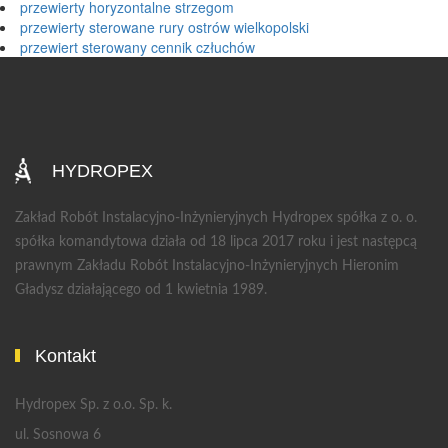
przewierty horyzontalne strzegom
przewierty sterowane rury ostrów wielkopolski
przewiert sterowany cennik człuchów
HYDROPEX
Zakład Robót Instalacyjno-Inżynieryjnych Hydropex spółka z o. o.
spółka komandytowa działa od 18 lipca 2017 roku i jest następcą
prawnym Zakładu Robót Instalacyjno-Inżynieryjnych Hieronim
Gładysz działającego od 1 kwietnia 1989.
Kontakt
Hydropex Sp. z o.o. Sp. k.
ul. Sosnowa 6