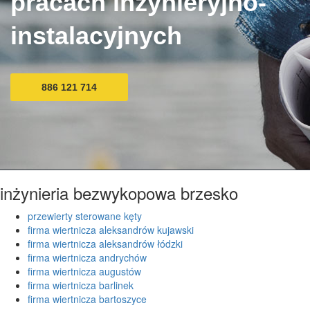
pracach inżynieryjno-
instalacyjnych
886 121 714
inżynieria bezwykopowa brzesko
przewierty sterowane kęty
firma wiertnicza aleksandrów kujawski
firma wiertnicza aleksandrów łódzki
firma wiertnicza andrychów
firma wiertnicza augustów
firma wiertnicza barlinek
firma wiertnicza bartoszyce