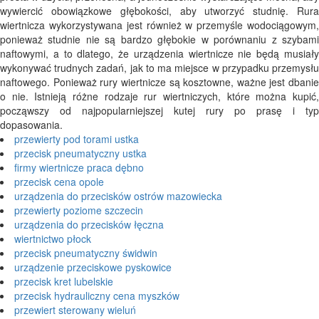
wywiercić obowiązkowe głębokości, aby utworzyć studnię. Rura
wiertnicza wykorzystywana jest również w przemyśle wodociągowym,
ponieważ studnie nie są bardzo głębokie w porównaniu z szybami
naftowymi, a to dlatego, że urządzenia wiertnicze nie będą musiały
wykonywać trudnych zadań, jak to ma miejsce w przypadku przemysłu
naftowego. Ponieważ rury wiertnicze są kosztowne, ważne jest dbanie
o nie. Istnieją różne rodzaje rur wiertniczych, które można kupić,
począwszy od najpopularniejszej kutej rury po prasę i typ
dopasowania.
przewierty pod torami ustka
przecisk pneumatyczny ustka
firmy wiertnicze praca dębno
przecisk cena opole
urządzenia do przecisków ostrów mazowiecka
przewierty poziome szczecin
urządzenia do przecisków łęczna
wiertnictwo płock
przecisk pneumatyczny świdwin
urządzenie przeciskowe pyskowice
przecisk kret lubelskie
przecisk hydrauliczny cena myszków
przewiert sterowany wieluń