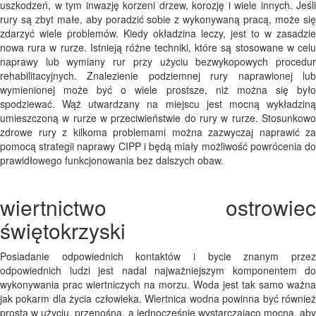
uszkodzeń, w tym inwazję korzeni drzew, korozję i wiele innych. Jeśli
rury są zbyt małe, aby poradzić sobie z wykonywaną pracą, może się
zdarzyć wiele problemów. Kiedy okładzina leczy, jest to w zasadzie
nowa rura w rurze. Istnieją różne techniki, które są stosowane w celu
naprawy lub wymiany rur przy użyciu bezwykopowych procedur
rehabilitacyjnych. Znalezienie podziemnej rury naprawionej lub
wymienionej może być o wiele prostsze, niż można się było
spodziewać. Wąż utwardzany na miejscu jest mocną wykładziną
umieszczoną w rurze w przeciwieństwie do rury w rurze. Stosunkowo
zdrowe rury z kilkoma problemami można zazwyczaj naprawić za
pomocą strategii naprawy CIPP i będą miały możliwość powrócenia do
prawidłowego funkcjonowania bez dalszych obaw.
wiertnictwo ostrowiec
świętokrzyski
Posiadanie odpowiednich kontaktów i bycie znanym przez
odpowiednich ludzi jest nadal najważniejszym komponentem do
wykonywania prac wiertniczych na morzu. Woda jest tak samo ważna
jak pokarm dla życia człowieka. Wiertnica wodna powinna być również
prosta w użyciu, przenośna, a jednocześnie wystarczająco mocna, aby