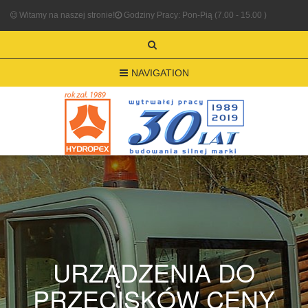
Witamy na naszej stronie!
Godziny Pracy: Pon-Pią (7.00 - 15.00 )
NAVIGATION
URZĄDZENIA DO
PRZECISKÓW CENY