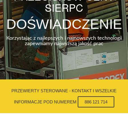
SIERPC
DOŚWIADCZENIE
Korzystając z najlepszych i najnowszych technologii
zapewniamy najwyższą jakość prac
PRZEWIERTY STEROWANE - KONTAKT I WSZELKIE
INFORMACJE POD NUMEREM
886 121 714