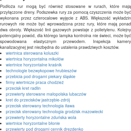
Podłoża rur mogą być również stosowane w rurach, które mają
przyłączone dreny. Podszewka rury za pomocą czyszczenia może być
wykonana przez czterocalowe wyjęcie z ABS. Większość wykładzin
rurowych nie może być wprowadzona przez rury, które mają ponad
dwa obroty. Większość linii gazowych powstaje z polietylenu. Kolejny
potencjalny powód, dla którego lampka kontrolna nie świeci, może być
spowodowana elastycznym przewodem. Inspekcja kamery
kanalizacyjnej jest niezbędna do ustalenia prawdziwych kosztów.
wiertnica sterowana koluszki
wiertnica horyzontalna mikołów
wiertnice horyzontalne kraśnik
technologie bezwykopowe hrubieszów
przebicia pod drogami piekary śląskie
firmy wiertnicze praca chodzież
przecisk kret radlin
przewierty sterowane małopolska lubaczów
kret do przecisków jastrzębie-zdrój
przecisk sterowany technologia iława
przecisk sterowany technologia grodzisk mazowiecki
przewierty horyzontalne zduńska wola
wiertnice horyzontalne błonie
przewierty pod drogami cennik drezdenko