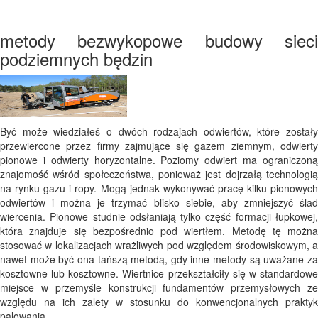
metody bezwykopowe budowy sieci
podziemnych będzin
Być może wiedziałeś o dwóch rodzajach odwiertów, które zostały
przewiercone przez firmy zajmujące się gazem ziemnym, odwierty
pionowe i odwierty horyzontalne. Poziomy odwiert ma ograniczoną
znajomość wśród społeczeństwa, ponieważ jest dojrzałą technologią
na rynku gazu i ropy. Mogą jednak wykonywać pracę kilku pionowych
odwiertów i można je trzymać blisko siebie, aby zmniejszyć ślad
wiercenia. Pionowe studnie odsłaniają tylko część formacji łupkowej,
która znajduje się bezpośrednio pod wiertłem. Metodę tę można
stosować w lokalizacjach wrażliwych pod względem środowiskowym, a
nawet może być ona tańszą metodą, gdy inne metody są uważane za
kosztowne lub kosztowne. Wiertnice przekształciły się w standardowe
miejsce w przemyśle konstrukcji fundamentów przemysłowych ze
względu na ich zalety w stosunku do konwencjonalnych praktyk
palowania.