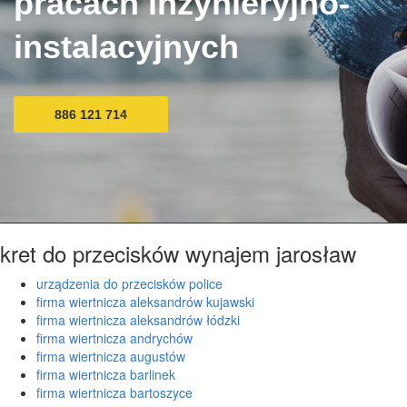
pracach inżynieryjno-
instalacyjnych
886 121 714
kret do przecisków wynajem jarosław
urządzenia do przecisków police
firma wiertnicza aleksandrów kujawski
firma wiertnicza aleksandrów łódzki
firma wiertnicza andrychów
firma wiertnicza augustów
firma wiertnicza barlinek
firma wiertnicza bartoszyce