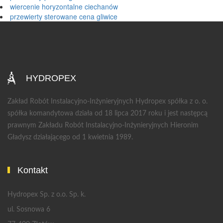
wiercenie horyzontalne ciechanów
przewierty sterowane cena gliwice
HYDROPEX
Zakład Robót Instalacyjno-Inżynieryjnych Hydropex spółka z o. o.
spółka komandytowa działa od 18 lipca 2017 roku i jest następcą
prawnym Zakładu Robót Instalacyjno-Inżynieryjnych Hieronim
Gładysz działającego od 1 kwietnia 1989.
Kontakt
Hydropex Sp. z o.o. Sp. k.
ul. Sosnowa 6