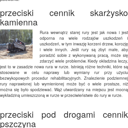
przeciski cennik skarżysko
kamienna
Rura wewnątrz starej rury jest jak nowa i jest
odporna na wiele rodzajów uszkodzeń i
uszkodzeń, w tym inwazję korzeni drzew, korozję
i wiele innych. Jeśli rury są zbyt małe, aby
poradzić sobie z wykonywaną pracą, może się
zdarzyć wiele problemów. Kiedy okładzina leczy,
jest to w zasadzie nowa rura w rurze. Istnieją różne techniki, które są
stosowane w celu naprawy lub wymiany rur przy użyciu
bezwykopowych procedur rehabilitacyjnych. Znalezienie podziemnej
rury naprawionej lub wymienionej może być o wiele prostsze, niż
można się było spodziewać. Wąż utwardzany na miejscu jest mocną
wykładziną umieszczoną w rurze w przeciwieństwie do rury w rurze.
przeciski pod drogami cennik
pszczyna