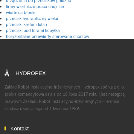
urządzenia do przecisków gniezno
firmy wiertnicze praca chojnice
wiertnica błonie
przecisk hydrauliczny wieluń
przeciski kretem lubin
przeciski pod torami kobyłka
horyzontalne przewierty sterowane chorzów
HYDROPEX
Zakład Robót Instalacyjno-Inżynieryjnych Hydropex spółka z o. o.
spółka komandytowa działa od 18 lipca 2017 roku i jest następcą
prawnym Zakładu Robót Instalacyjno-Inżynieryjnych Hieronim
Gładysz działającego od 1 kwietnia 1989.
Kontakt