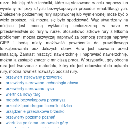
rurze. Istnieją różne techniki, które są stosowane w celu naprawy lub
wymiany rur przy użyciu bezwykopowych procedur rehabilitacyjnych.
Znalezienie podziemnej rury naprawionej lub wymienionej może być o
wiele prostsze, niż można się było spodziewać. Wąż utwardzany na
miejscu jest mocną wykładziną umieszczoną w rurze w
przeciwieństwie do rury w rurze. Stosunkowo zdrowe rury z kilkoma
problemami można zazwyczaj naprawić za pomocą strategii naprawy
CIPP i będą miały możliwość powrócenia do prawidłowego
funkcjonowania bez dalszych obaw. Rura jest spawana przed
instalacją. Zamiast niszczyć nawierzchnię i naprawiać nawierzchnię,
można ją zastąpić znacznie mniejszą pracą. W przypadku, gdy obecna
rura jest tworzona z materiału, który nie jest odpowiedni do pękania
rury, można również rozważyć podział rury.
przewiert sterowany przeworsk
przewierty sterowane technologia oława
przewierty sterowane nysa
wiertnica nowy targ
metoda bezwykopowa przasnysz
przeciski pod drogami cennik nidzica
urządzenie przeciskowe brzesko
przewierty poziome poznań
wiertnica pozioma tarnowskie góry