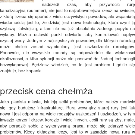
nadszedł czas, aby przywrócić rurę
kanalizacyjną (bummer), nie jest to najzabawniejsza rzecz na świecie,
z którą trzeba się uporać z wielu oczywistych powodów, ale wspaniałą
wiadomością jest to, że dzisiaj jest nowa technologia, która czyni ją
szybszą, łatwiejszą, a tam nie ma już absolutnie żadnego popytu na
wykopy. Można ustawić punkt odwiertu, aby kontrolować napływ
czystej wody. Jednym z najczęstszych powodów, dla których rurociąg
może chcieć zostać wymieniony, jest uszkodzenie rurociągów.
Ponownie, nie wszystkie metody są odpowiednie dla większości
okoliczności, a kilka sytuacji może nie pasować do żadnej technologii
bezwykopowej. Będziesz wiedzieć, co to jest problem i gdzie się
znajduje, bez kopania.
przecisk cena chełmża
Jako planista miasta, istnieją setki problemów, które należy martwić
się, gdy budujesz infrastrukturę. Rura wewnątrz starej rury jest jak
nowa i jest odporna na wiele rodzajów uszkodzeń i uszkodzeń, w tym
inwazję korzeni drzew, korozję i wiele innych. Jeśli rury są zbyt małe,
aby poradzić sobie z wykonywaną pracą, może się zdarzyć wiele
problemów. Kiedy okładzina leczy, jest to w zasadzie nowa rura w