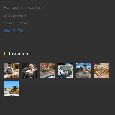
Hydropex Sp. z o.o. Sp. k.
ul. Sosnowa 6
77-400 Złotów
886 121 714
Instagram