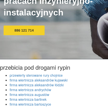
pracach inżynieryjno-
instalacyjnych
886 121 714
przebicia pod drogami rypin
przewierty sterowane rury chojnice
firma wiertnicza aleksandrów kujawski
firma wiertnicza aleksandrów łódzki
firma wiertnicza andrychów
firma wiertnicza augustów
firma wiertnicza barlinek
firma wiertnicza bartoszyce