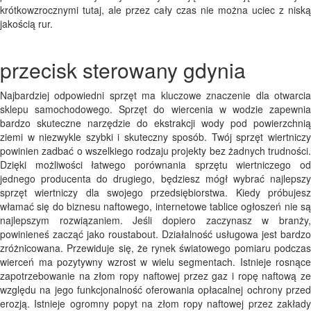
krótkowzrocznymi tutaj, ale przez cały czas nie można uciec z niską
jakością rur.
przecisk sterowany gdynia
Najbardziej odpowiedni sprzęt ma kluczowe znaczenie dla otwarcia
sklepu samochodowego. Sprzęt do wiercenia w wodzie zapewnia
bardzo skuteczne narzędzie do ekstrakcji wody pod powierzchnią
ziemi w niezwykle szybki i skuteczny sposób. Twój sprzęt wiertniczy
powinien zadbać o wszelkiego rodzaju projekty bez żadnych trudności.
Dzięki możliwości łatwego porównania sprzętu wiertniczego od
jednego producenta do drugiego, będziesz mógł wybrać najlepszy
sprzęt wiertniczy dla swojego przedsiębiorstwa. Kiedy próbujesz
włamać się do biznesu naftowego, internetowe tablice ogłoszeń nie są
najlepszym rozwiązaniem. Jeśli dopiero zaczynasz w branży,
powinieneś zacząć jako roustabout. Działalność usługowa jest bardzo
zróżnicowana. Przewiduje się, że rynek światowego pomiaru podczas
wierceń ma pozytywny wzrost w wielu segmentach. Istnieje rosnące
zapotrzebowanie na złom ropy naftowej przez gaz i ropę naftową ze
względu na jego funkcjonalność oferowania opłacalnej ochrony przed
erozją. Istnieje ogromny popyt na złom ropy naftowej przez zakłady