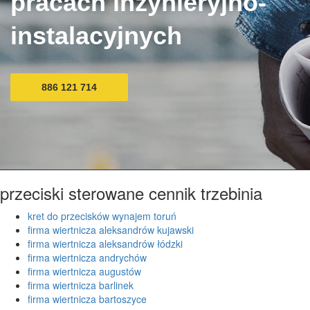
pracach inżynieryjno-
instalacyjnych
886 121 714
przeciski sterowane cennik trzebinia
kret do przecisków wynajem toruń
firma wiertnicza aleksandrów kujawski
firma wiertnicza aleksandrów łódzki
firma wiertnicza andrychów
firma wiertnicza augustów
firma wiertnicza barlinek
firma wiertnicza bartoszyce