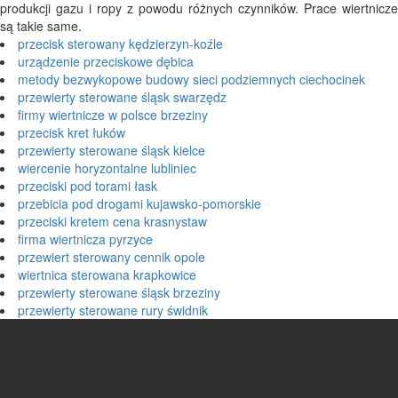
produkcji gazu i ropy z powodu różnych czynników. Prace wiertnicze
są takie same.
przecisk sterowany kędzierzyn-koźle
urządzenie przeciskowe dębica
metody bezwykopowe budowy sieci podziemnych ciechocinek
przewierty sterowane śląsk swarzędz
firmy wiertnicze w polsce brzeziny
przecisk kret łuków
przewierty sterowane śląsk kielce
wiercenie horyzontalne lubliniec
przeciski pod torami łask
przebicia pod drogami kujawsko-pomorskie
przeciski kretem cena krasnystaw
firma wiertnicza pyrzyce
przewiert sterowany cennik opole
wiertnica sterowana krapkowice
przewierty sterowane śląsk brzeziny
przewierty sterowane rury świdnik