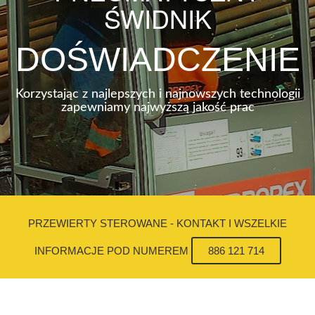
ŚWIDNIK
DOŚWIADCZENIE
Korzystając z najlepszych i najnowszych technologii
zapewniamy najwyższą jakość prac
PRZEWIERTY STEROWANE - KONTAKT I WSZELKIE
INFORMACJE POD NUMEREM
886 121 714