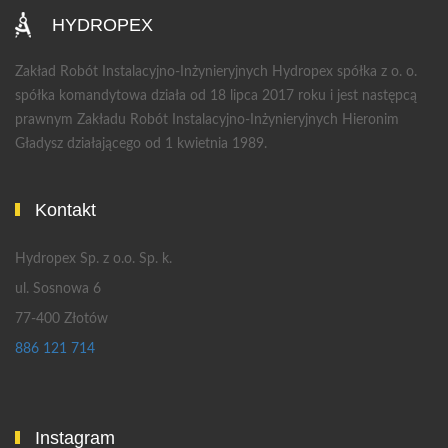
HYDROPEX
Zakład Robót Instalacyjno-Inżynieryjnych Hydropex spółka z o. o.
spółka komandytowa działa od 18 lipca 2017 roku i jest następcą
prawnym Zakładu Robót Instalacyjno-Inżynieryjnych Hieronim
Gładysz działającego od 1 kwietnia 1989.
Kontakt
Hydropex Sp. z o.o. Sp. k.
ul. Sosnowa 6
77-400 Złotów
886 121 714
Instagram