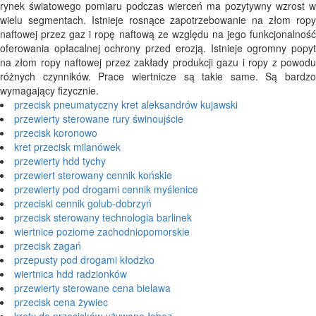
rynek światowego pomiaru podczas wierceń ma pozytywny wzrost w
wielu segmentach. Istnieje rosnące zapotrzebowanie na złom ropy
naftowej przez gaz i ropę naftową ze względu na jego funkcjonalność
oferowania opłacalnej ochrony przed erozją. Istnieje ogromny popyt
na złom ropy naftowej przez zakłady produkcji gazu i ropy z powodu
różnych czynników. Prace wiertnicze są takie same. Są bardzo
wymagający fizycznie.
przecisk pneumatyczny kret aleksandrów kujawski
przewierty sterowane rury świnoujście
przecisk koronowo
kret przecisk milanówek
przewierty hdd tychy
przewiert sterowany cennik końskie
przewierty pod drogami cennik myślenice
przeciski cennik golub-dobrzyń
przecisk sterowany technologia barlinek
wiertnice poziome zachodniopomorskie
przecisk żagań
przepusty pod drogami kłodzko
wiertnica hdd radzionków
przewierty sterowane cena bielawa
przecisk cena żywiec