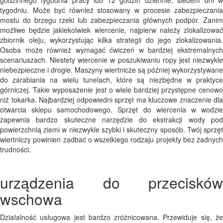
godzinnego tygodnia pracy lub 12 godzin dziennie, siedem dni w
tygodniu. Może być również stosowany w procesie zabezpieczania
mostu do brzegu rzeki lub zabezpieczania głównych podpór. Zanim
możliwe będzie jakiekolwiek wiercenie, najpierw należy zlokalizować
zbiornik oleju, wykorzystując kilka strategii do jego zlokalizowania.
Osoba może również wymagać ćwiczeń w bardziej ekstremalnych
scenariuszach. Niestety wiercenie w poszukiwaniu ropy jest niezwykle
niebezpieczne i drogie. Maszyny wiertnicze są później wykorzystywane
do zarabiania na wielu tunelach, które są niezbędne w praktyce
górniczej. Takie wyposażenie jest o wiele bardziej przystępne cenowo
niż tokarka. Najbardziej odpowiedni sprzęt ma kluczowe znaczenie dla
otwarcia sklepu samochodowego. Sprzęt do wiercenia w wodzie
zapewnia bardzo skuteczne narzędzie do ekstrakcji wody pod
powierzchnią ziemi w niezwykle szybki i skuteczny sposób. Twój sprzęt
wiertniczy powinien zadbać o wszelkiego rodzaju projekty bez żadnych
trudności.
urządzenia do przecisków
wschowa
Działalność usługowa jest bardzo zróżnicowana. Przewiduje się, że