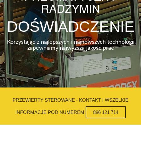
RADZYMIN
DOŚWIADCZENIE
Korzystając z najlepszych i najnowszych technologii
zapewniamy najwyższą jakość prac
PRZEWIERTY STEROWANE - KONTAKT I WSZELKIE
INFORMACJE POD NUMEREM
886 121 714