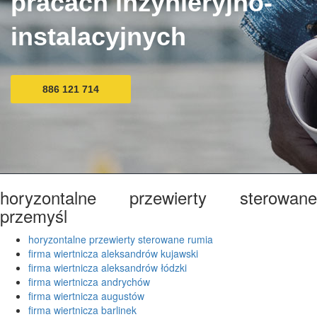
pracach inżynieryjno-
instalacyjnych
886 121 714
horyzontalne przewierty sterowane
przemyśl
horyzontalne przewierty sterowane rumia
firma wiertnicza aleksandrów kujawski
firma wiertnicza aleksandrów łódzki
firma wiertnicza andrychów
firma wiertnicza augustów
firma wiertnicza barlinek