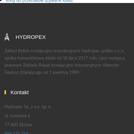
krety do przecisków używane łobez
HYDROPEX
Zakład Robót Instalacyjno-Inżynieryjnych Hydropex spółka z o. o.
spółka komandytowa działa od 18 lipca 2017 roku i jest następcą
prawnym Zakładu Robót Instalacyjno-Inżynieryjnych Hieronim
Gładysz działającego od 1 kwietnia 1989.
Kontakt
Hydropex Sp. z o.o. Sp. k.
ul. Sosnowa 6
77-400 Złotów