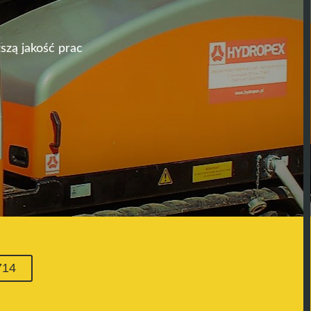
szą jakość prac
714