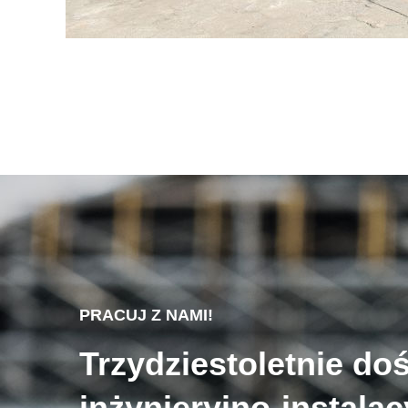
PRACUJ Z NAMI!
Trzydziestoletnie do
inżynieryjno-instala