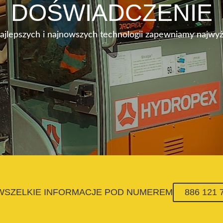
DOŚWIADCZENIE
najlepszych i najnowszych technologii zapewniamy najwyż
 WSZELKIE INFORMACJE POD NUMEREM
886 121 