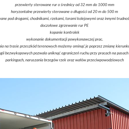
przewierty sterowane rur o średnicy od 32 mm do 1000 mm
horyzontalne przewierty sterowane o długości od 20 m do 500 m
wane pod drogami, chodnikami, rzekami, torami kolejowymi oraz innymi trudno
doczołowe zgrzewanie rur PE
kopanie kontrolek
wykonanie dokumentacji powykonawczej prac.
a na trasie przeszkód terenowych możemy ominąć je poprzez zmianę kierunku 
gii bezwykopowych pozwala uniknąć ograniczeń ruchu przy pracach na pasach 
parkingach, naruszania brzegów rzek oraz wałów przeciwpowodziowych