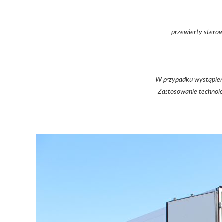
przewierty stero
W przypadku wystąpieni
Zastosowanie technolo