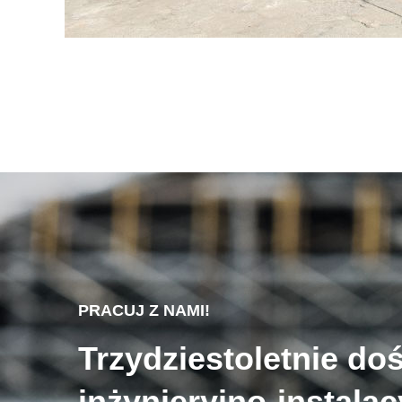
PRACUJ Z NAMI!
Trzydziestoletnie do
inżynieryjno-instala