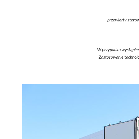
przewierty stero
W przypadku wystąpieni
Zastosowanie technolo