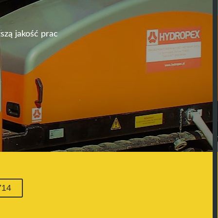
szą jakość prac
714