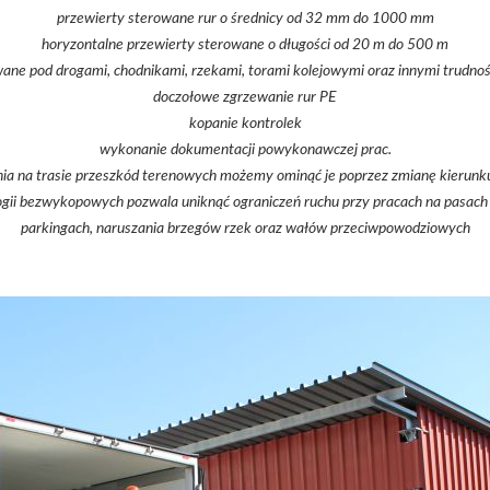
przewierty sterowane rur o średnicy od 32 mm do 1000 mm
horyzontalne przewierty sterowane o długości od 20 m do 500 m
wane pod drogami, chodnikami, rzekami, torami kolejowymi oraz innymi trudno
doczołowe zgrzewanie rur PE
kopanie kontrolek
wykonanie dokumentacji powykonawczej prac.
a na trasie przeszkód terenowych możemy ominąć je poprzez zmianę kierunku 
gii bezwykopowych pozwala uniknąć ograniczeń ruchu przy pracach na pasach 
parkingach, naruszania brzegów rzek oraz wałów przeciwpowodziowych