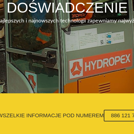
DOŚWIADCZENIE
najlepszych i najnowszych technologii zapewniamy najwyż
 WSZELKIE INFORMACJE POD NUMEREM
886 121 