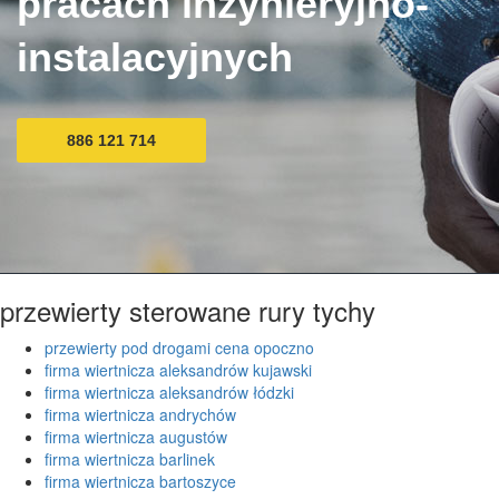
pracach inżynieryjno-
instalacyjnych
886 121 714
przewierty sterowane rury tychy
przewierty pod drogami cena opoczno
firma wiertnicza aleksandrów kujawski
firma wiertnicza aleksandrów łódzki
firma wiertnicza andrychów
firma wiertnicza augustów
firma wiertnicza barlinek
firma wiertnicza bartoszyce