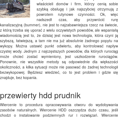
właścicieli domów i firm, którzy cenią sobie
szybką obsługę i jak najszybciej otrzymują z
powrotem rutynowe czynności. Ok, więc
nadszedł czas, aby przywrócić rurę
kanalizacyjną (bummer), nie jest to najzabawniejsza rzecz na świecie,
z którą trzeba się uporać z wielu oczywistych powodów, ale wspaniałą
wiadomością jest to, że dzisiaj jest nowa technologia, która czyni ją
szybszą, łatwiejszą, a tam nie ma już absolutnie żadnego popytu na
wykopy. Można ustawić punkt odwiertu, aby kontrolować napływ
czystej wody. Jednym z najczęstszych powodów, dla których rurociąg
może chcieć zostać wymieniony, jest uszkodzenie rurociągów.
Ponownie, nie wszystkie metody są odpowiednie dla większości
okoliczności, a kilka sytuacji może nie pasować do żadnej technologii
bezwykopowej. Będziesz wiedzieć, co to jest problem i gdzie się
znajduje, bez kopania.
przewierty hdd prudnik
Wiercenie to procedura opracowywania otworu do wydobywania
zasobów naturalnych. Wiercenie HDD oszczędza dużo czasu, jeśli
chodzi o instalowanie podziemnych rur i rozwiązań. Wiercenie