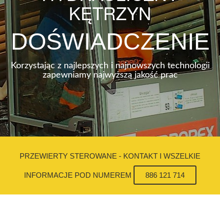
KĘTRZYN
DOŚWIADCZENIE
Korzystając z najlepszych i najnowszych technologii
zapewniamy najwyższą jakość prac
PRZEWIERTY STEROWANE - KONTAKT I WSZELKIE
INFORMACJE POD NUMEREM
886 121 714