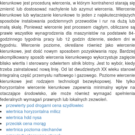
kierunkowe jest procedurą wiercenia, w którym kontrahenci starają się
zmienić lub dostosować nachylenie lub azymut wiercenia. Wiercenie
kierunkowe lub wytaczanie kierunkowe to jeden z najskuteczniejszych
sposobów instalowania podziemnych przewodów i rur na dużą lub
małą skalę. Ponieważ wiercenie jest procesem ciągłym, obliczane są
prawie wszystkie wynagrodzenia dla maszynistów na podstawie 84-
godzinnego tygodnia pracy lub 12 godzin dziennie, siedem dni w
tygodniu. Wiercenie poziome, określane również jako wiercenie
kierunkowe, jest dość nowym sposobem pozyskiwania ropy. Bardziej
skomplikowany sposób wiercenia kierunkowego wykorzystuje zagięcie
blisko wiertła i sterowany odwiertem silnik błotny. Jest to wybór, kiedy
trzeba zainstalować nową linię. Od lat dwudziestych XX wieku stanowi
integralną część przemysłu naftowego i gazowego. Poziome wiercenie
kierunkowe jest rodzajem technologii bezwykopowej. Nie tylko
horyzontalne wiercenie kierunkowe zapewnia minimalny wpływ na
otaczające środowisko, ale może również wymagać spełnienia
federalnych wymagań prawnych lub lokalnych zezwoleń.
przewierty pod drogami cena szydłowiec
wiertnica horyzontalna milicz
wiertnica hdd nysa
przecisk cena morąg
wiertnica pozioma ciechanów