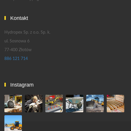
Kontakt
Hydropex Sp. z o.o. Sp. k.
ul. Sosnowa 6
77-400 Złotów
886 121 714
Instagram