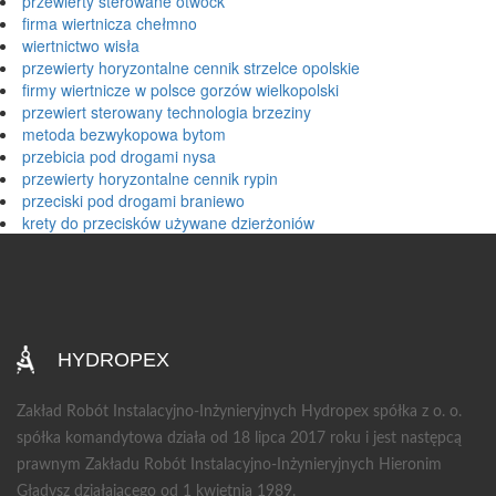
przewierty sterowane otwock
firma wiertnicza chełmno
wiertnictwo wisła
przewierty horyzontalne cennik strzelce opolskie
firmy wiertnicze w polsce gorzów wielkopolski
przewiert sterowany technologia brzeziny
metoda bezwykopowa bytom
przebicia pod drogami nysa
przewierty horyzontalne cennik rypin
przeciski pod drogami braniewo
krety do przecisków używane dzierżoniów
HYDROPEX
Zakład Robót Instalacyjno-Inżynieryjnych Hydropex spółka z o. o.
spółka komandytowa działa od 18 lipca 2017 roku i jest następcą
prawnym Zakładu Robót Instalacyjno-Inżynieryjnych Hieronim
Gładysz działającego od 1 kwietnia 1989.