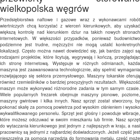
wielkopolska węgrów
Przedsiębiorstwa naftowe i gazowe wraz z wykonawcami robót
wiertniczych chcą korzystać z wierceń kierunkowych, aby uzyskać
większą kontrolę nad kierunkiem dziur na takich nowych stronach
internetowych. W większości przypadków, ponieważ budownictwo
podziemne jest trudne, mężczyźni nie mogą ustalić konkretnych
lokalizacji. Często można nawet dowiedzieć się, jak bardzo zajęci są
rodzajami projektów, które licytują, wygrywają i kończą, przeglądając
ich stronę internetową. Występuje w różnych odmianach, każda
maszyna jest zaawansowana technologicznie, aby spełnić wymagania
rozwijającego się sektora przemysłowego. Maszyny tokarskie oferują
również rzemieślników o bardziej precyzyjnych rezultatach. Większość
maszyn może wykonywać różnorodne zadania w tym samym czasie.
Wiele popularnych frezarek obejmuje maszyny pionowe, poziome,
maszyny gwintowe i kilka innych. Nasz sprzęt został stworzony, by
pokonać skałę za pomocą powietrza pod wysokim ciśnieniem i wysoko
wykwalifikowanego personelu. Sprzęt jest głośny i powoduje wibracje,
które możesz odczuwać w swoim mieszkaniu lub firmie. Nasz sprzęt
do wytaczania kierunkowego jest jednym z najlepszych w kraju, a nasi
pracownicy są jednymi z najbardziej doświadczonych. Jeżeli część jest
nieszczelna za pomocą narzędzia do formowania metalu, część może