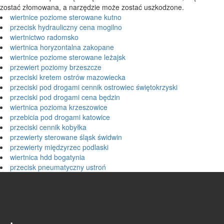
zostać złomowana, a narzędzie może zostać uszkodzone.
wiertnice poziome sterowane kutno
przecisk hydrauliczny cena mogilno
wiertnictwo radomsko
wiertnica horyzontalna zakopane
wiertnice poziome sterowane leżajsk
przewiert poziomy brzeszcze
przeciski kretem ostrów mazowiecka
przeciski pod drogami cennik ostrowiec świętokrzyski
przeciski pod drogami cena będzin
wiertnica pozioma krzeszowice
przebicia pod drogami katowice
przeciski cennik kobyłka
przewierty sterowane śląsk świdwin
przewierty międzyrzec podlaski
wiertnica hdd bogatynia
przecisk pneumatyczny ustroń