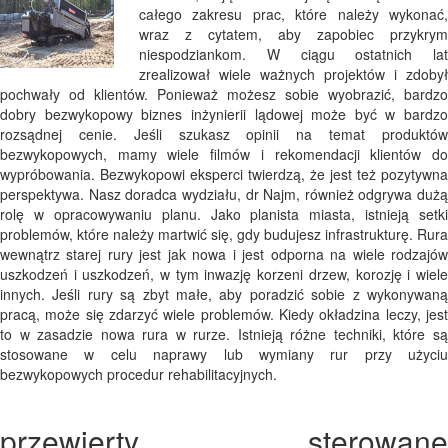
całego zakresu prac, które należy wykonać,
wraz z cytatem, aby zapobiec przykrym
niespodziankom. W ciągu ostatnich lat
zrealizował wiele ważnych projektów i zdobył
pochwały od klientów. Ponieważ możesz sobie wyobrazić, bardzo
dobry bezwykopowy biznes inżynierii lądowej może być w bardzo
rozsądnej cenie. Jeśli szukasz opinii na temat produktów
bezwykopowych, mamy wiele filmów i rekomendacji klientów do
wypróbowania. Bezwykopowi eksperci twierdzą, że jest też pozytywna
perspektywa. Nasz doradca wydziału, dr Najm, również odgrywa dużą
rolę w opracowywaniu planu. Jako planista miasta, istnieją setki
problemów, które należy martwić się, gdy budujesz infrastrukturę. Rura
wewnątrz starej rury jest jak nowa i jest odporna na wiele rodzajów
uszkodzeń i uszkodzeń, w tym inwazję korzeni drzew, korozję i wiele
innych. Jeśli rury są zbyt małe, aby poradzić sobie z wykonywaną
pracą, może się zdarzyć wiele problemów. Kiedy okładzina leczy, jest
to w zasadzie nowa rura w rurze. Istnieją różne techniki, które są
stosowane w celu naprawy lub wymiany rur przy użyciu
bezwykopowych procedur rehabilitacyjnych.
przewierty sterowane