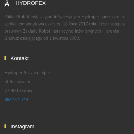
HYDROPEX
Zakład Robót Instalacyjno-Inżynieryjnych Hydropex spółka z o. o.
spółka komandytowa działa od 18 lipca 2017 roku i jest następcą
prawnym Zakładu Robót Instalacyjno-Inżynieryjnych Hieronim
Gładysz działającego od 1 kwietnia 1989.
Kontakt
Hydropex Sp. z o.o. Sp. k.
ul. Sosnowa 6
77-400 Złotów
886 121 714
Instagram