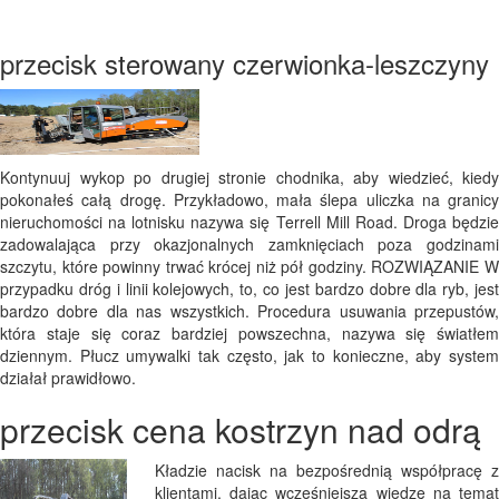
przecisk sterowany czerwionka-leszczyny
Kontynuuj wykop po drugiej stronie chodnika, aby wiedzieć, kiedy
pokonałeś całą drogę. Przykładowo, mała ślepa uliczka na granicy
nieruchomości na lotnisku nazywa się Terrell Mill Road. Droga będzie
zadowalająca przy okazjonalnych zamknięciach poza godzinami
szczytu, które powinny trwać krócej niż pół godziny. ROZWIĄZANIE W
przypadku dróg i linii kolejowych, to, co jest bardzo dobre dla ryb, jest
bardzo dobre dla nas wszystkich. Procedura usuwania przepustów,
która staje się coraz bardziej powszechna, nazywa się światłem
dziennym. Płucz umywalki tak często, jak to konieczne, aby system
działał prawidłowo.
przecisk cena kostrzyn nad odrą
Kładzie nacisk na bezpośrednią współpracę z
klientami, dając wcześniejszą wiedzę na temat