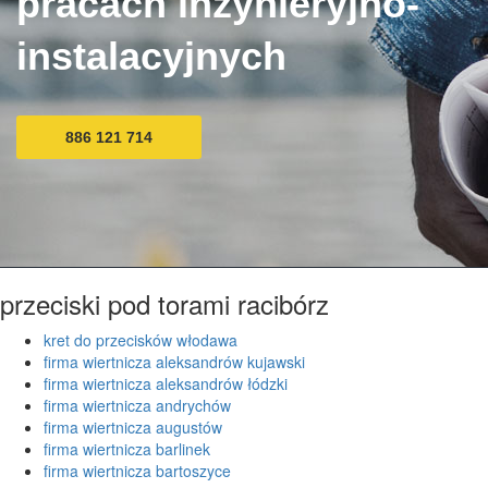
pracach inżynieryjno-
instalacyjnych
886 121 714
przeciski pod torami racibórz
kret do przecisków włodawa
firma wiertnicza aleksandrów kujawski
firma wiertnicza aleksandrów łódzki
firma wiertnicza andrychów
firma wiertnicza augustów
firma wiertnicza barlinek
firma wiertnicza bartoszyce