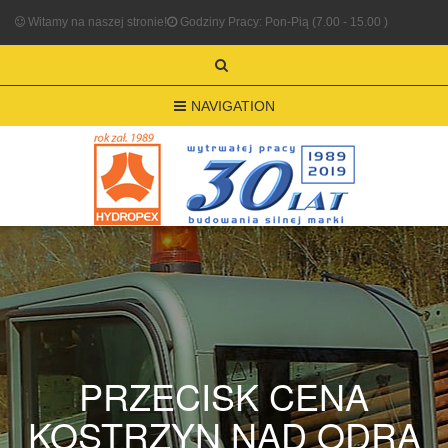
Witamy na naszej stronie!
Godziny Pracy: Pon-Pią (7.00 - 15.00 )
NAVIGATION
PRZECISK CENA
KOSTRZYN NAD ODRĄ