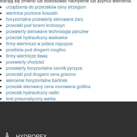
starają się zmienić lub dostosować nachylenie lub azymut wiercenia.
urządzenia do przecisków ceny strzegom
wiertnice poziome koszalin
horyzontalne przewierty sterowane żary
przeciski pod torami krotoszyn
przewierty sterowane technologia parczew
przecisk hydrauliczny wadowice
firmy wiertnicze w polsce ropczyce
przebicia pod drogami mogilno
firmy wiertnicze iława
przewierty chodzież
przewierty horyzontalne cennik pyrzyce
przeciski pod drogami cena gniezno
wiercenie horyzontalne barlinek
przecisk sterowany cena murowana goślina
przecisk hydrauliczny radlin
kret pneumatyczny warka
HYDROPEX