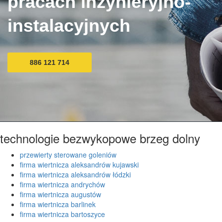
pracach inżynieryjno-
instalacyjnych
886 121 714
technologie bezwykopowe brzeg dolny
przewierty sterowane goleniów
firma wiertnicza aleksandrów kujawski
firma wiertnicza aleksandrów łódzki
firma wiertnicza andrychów
firma wiertnicza augustów
firma wiertnicza barlinek
firma wiertnicza bartoszyce