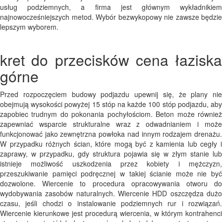
usług podziemnych, a firma jest głównym wykładnikiem
najnowocześniejszych metod. Wybór bezwykopowy nie zawsze będzie
lepszym wyborem.
kret do przecisków cena łaziska
górne
Przed rozpoczęciem budowy podjazdu upewnij się, że plany nie
obejmują wysokości powyżej 15 stóp na każde 100 stóp podjazdu, aby
zapobiec trudnym do pokonania pochyłościom. Beton może również
zapewniać wsparcie strukturalne wraz z odwadnianiem i może
funkcjonować jako zewnętrzna powłoka nad innym rodzajem drenażu.
W przypadku różnych ścian, które mogą być z kamienia lub cegły i
zaprawy, w przypadku, gdy struktura pojawia się w złym stanie lub
istnieje możliwość uszkodzenia przez kobiety i mężczyzn,
przeszukiwanie pamięci podręcznej w takiej ścianie może nie być
dozwolone. Wiercenie to procedura opracowywania otworu do
wydobywania zasobów naturalnych. Wiercenie HDD oszczędza dużo
czasu, jeśli chodzi o instalowanie podziemnych rur i rozwiązań.
Wiercenie kierunkowe jest procedurą wiercenia, w którym kontrahenci