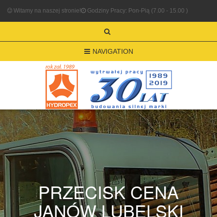
Witamy na naszej stronie!
Godziny Pracy: Pon-Pią (7.00 - 15.00 )
NAVIGATION
PRZECISK CENA
JANÓW LUBELSKI