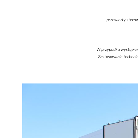
przewierty stero
W przypadku wystąpieni
Zastosowanie technolo