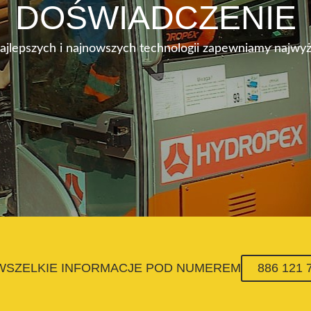
DOŚWIADCZENIE
najlepszych i najnowszych technologii zapewniamy najwyż
 WSZELKIE INFORMACJE POD NUMEREM
886 121 