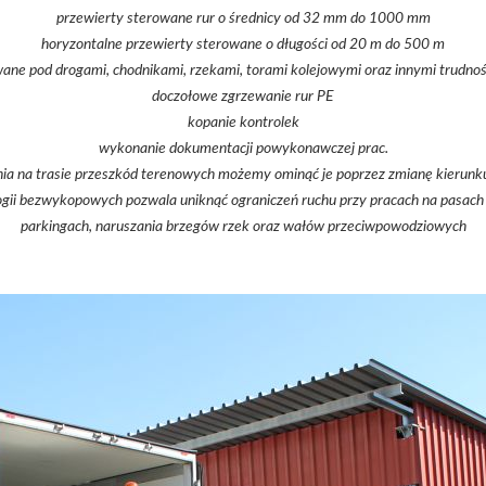
przewierty sterowane rur o średnicy od 32 mm do 1000 mm
horyzontalne przewierty sterowane o długości od 20 m do 500 m
wane pod drogami, chodnikami, rzekami, torami kolejowymi oraz innymi trudno
doczołowe zgrzewanie rur PE
kopanie kontrolek
wykonanie dokumentacji powykonawczej prac.
a na trasie przeszkód terenowych możemy ominąć je poprzez zmianę kierunku 
gii bezwykopowych pozwala uniknąć ograniczeń ruchu przy pracach na pasach 
parkingach, naruszania brzegów rzek oraz wałów przeciwpowodziowych