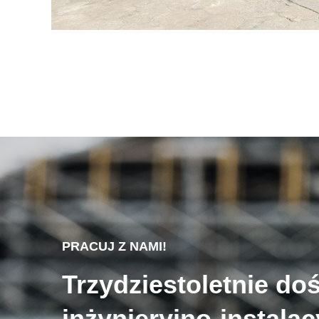
PRACUJ Z NAMI!
Trzydziestoletnie do
inżynieryjno-instala