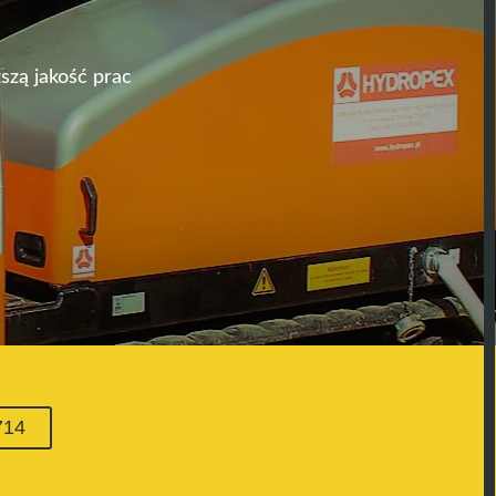
szą jakość prac
714