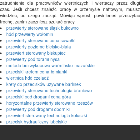
zatrudnienie dla pracowników wiertniczych i wiertaczy przez długi
czas. Jeśli chcesz znaleźć pracę w przemyśle naftowym, musisz
wiedzieć, od czego zacząć. Mówiąc wprost, powinieneś przeczytać
trochę, zanim zaczniesz szukać pracy.
przewierty sterowane śląsk bukowno
hdd przewierty wołomin
przewierty sterowane cena suwałki
przewierty poziome bielsko-biała
przewiert sterowany biskupiec
przewierty pod torami nysa
metoda bezwykopowa warmińsko-mazurskie
przeciski kretem cena łomianki
wiertnica hdd czeladź
krety do przecisków używane barlinek
przewierty sterowane technologia braniewo
przeciski pod drogami cena góra
horyzontalne przewierty sterowane rzeszów
przewierty pod drogami oborniki
przewiert sterowany technologia koluszki
przecisk hydrauliczny lubelskie