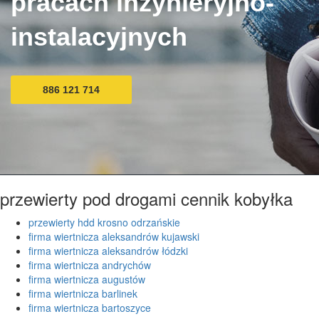
pracach inżynieryjno-
instalacyjnych
886 121 714
przewierty pod drogami cennik kobyłka
przewierty hdd krosno odrzańskie
firma wiertnicza aleksandrów kujawski
firma wiertnicza aleksandrów łódzki
firma wiertnicza andrychów
firma wiertnicza augustów
firma wiertnicza barlinek
firma wiertnicza bartoszyce