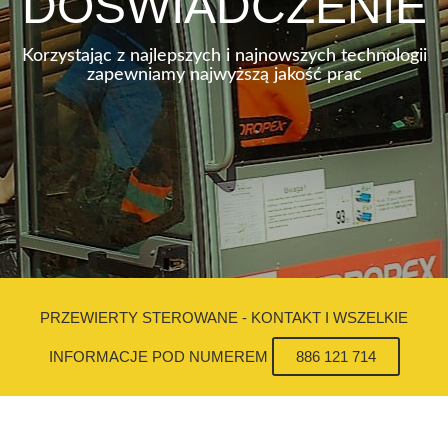
DOŚWIADCZENIE
Korzystając z najlepszych i najnowszych technologii
zapewniamy najwyższą jakość prac
PRZEWIERTY STEROWANE - KONTAKT I WSZELKIE
INFORMACJE POD NUMEREM
886 121 714