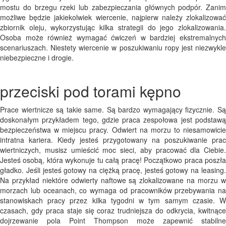
mostu do brzegu rzeki lub zabezpieczania głównych podpór. Zanim
możliwe będzie jakiekolwiek wiercenie, najpierw należy zlokalizować
zbiornik oleju, wykorzystując kilka strategii do jego zlokalizowania.
Osoba może również wymagać ćwiczeń w bardziej ekstremalnych
scenariuszach. Niestety wiercenie w poszukiwaniu ropy jest niezwykle
niebezpieczne i drogie.
przeciski pod torami kępno
Prace wiertnicze są takie same. Są bardzo wymagający fizycznie. Są
doskonałym przykładem tego, gdzie praca zespołowa jest podstawą
bezpieczeństwa w miejscu pracy. Odwiert na morzu to niesamowicie
intratna kariera. Kiedy jesteś przygotowany na poszukiwanie prac
wiertniczych, musisz umieścić moc sieci, aby pracować dla Ciebie.
Jesteś osobą, która wykonuje tu całą pracę! Początkowo praca poszła
gładko. Jeśli jesteś gotowy na ciężką pracę, jesteś gotowy na leasing.
Na przykład niektóre odwierty naftowe są zlokalizowane na morzu w
morzach lub oceanach, co wymaga od pracowników przebywania na
stanowiskach pracy przez kilka tygodni w tym samym czasie. W
czasach, gdy praca staje się coraz trudniejsza do odkrycia, kwitnące
dojrzewanie pola Point Thompson może zapewnić stabilne