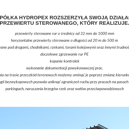
SPÓŁKA HYDROPEX ROZSZERZYŁA SWOJĄ DZIAŁA
PRZEWIERTU STEROWANEGO, KTÓRY REALIZUJE
przewierty sterowane rur o średnicy od 32 mm do 1000 mm
horyzontalne przewierty sterowane o długości od 20 m do 500 m
wane pod drogami, chodnikami, rzekami, torami kolejowymi oraz innymi trudno
doczołowe zgrzewanie rur PE
kopanie kontrolek
wykonanie dokumentacji powykonawczej prac.
a na trasie przeszkód terenowych możemy ominąć je poprzez zmianę kierunku 
gii bezwykopowych pozwala uniknąć ograniczeń ruchu przy pracach na pasach 
parkingach, naruszania brzegów rzek oraz wałów przeciwpowodziowych