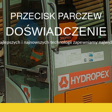
PRZECISK PARCZEW
DOŚWIADCZENIE
najlepszych i najnowszych technologii zapewniamy najwyż