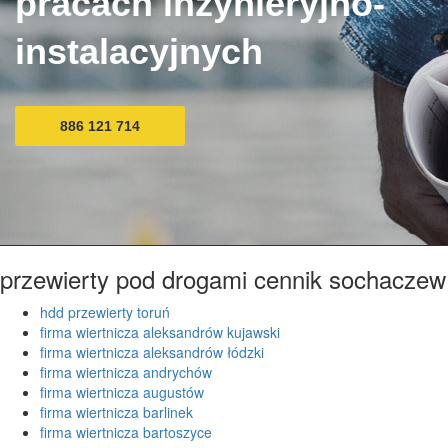
pracach inżynieryjno-
instalacyjnych
886 121 714
przewierty pod drogami cennik sochaczew
hdd przewierty toruń
firma wiertnicza aleksandrów kujawski
firma wiertnicza aleksandrów łódzki
firma wiertnicza andrychów
firma wiertnicza augustów
firma wiertnicza barlinek
firma wiertnicza bartoszyce