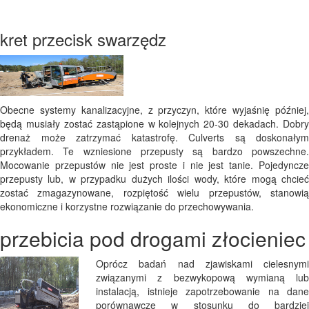
kret przecisk swarzędz
Obecne systemy kanalizacyjne, z przyczyn, które wyjaśnię później,
będą musiały zostać zastąpione w kolejnych 20-30 dekadach. Dobry
drenaż może zatrzymać katastrofę. Culverts są doskonałym
przykładem. Te wzniesione przepusty są bardzo powszechne.
Mocowanie przepustów nie jest proste i nie jest tanie. Pojedyncze
przepusty lub, w przypadku dużych ilości wody, które mogą chcieć
zostać zmagazynowane, rozpiętość wielu przepustów, stanowią
ekonomiczne i korzystne rozwiązanie do przechowywania.
przebicia pod drogami złocieniec
Oprócz badań nad zjawiskami cielesnymi
związanymi z bezwykopową wymianą lub
instalacją, istnieje zapotrzebowanie na dane
porównawcze w stosunku do bardziej