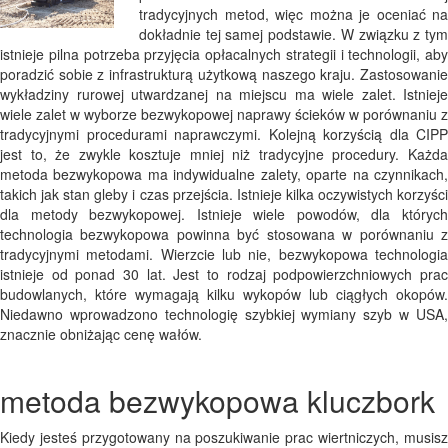
tradycyjnych metod, więc można je oceniać na
dokładnie tej samej podstawie. W związku z tym
istnieje pilna potrzeba przyjęcia opłacalnych strategii i technologii, aby
poradzić sobie z infrastrukturą użytkową naszego kraju. Zastosowanie
wykładziny rurowej utwardzanej na miejscu ma wiele zalet. Istnieje
wiele zalet w wyborze bezwykopowej naprawy ścieków w porównaniu z
tradycyjnymi procedurami naprawczymi. Kolejną korzyścią dla CIPP
jest to, że zwykle kosztuje mniej niż tradycyjne procedury. Każda
metoda bezwykopowa ma indywidualne zalety, oparte na czynnikach,
takich jak stan gleby i czas przejścia. Istnieje kilka oczywistych korzyści
dla metody bezwykopowej. Istnieje wiele powodów, dla których
technologia bezwykopowa powinna być stosowana w porównaniu z
tradycyjnymi metodami. Wierzcie lub nie, bezwykopowa technologia
istnieje od ponad 30 lat. Jest to rodzaj podpowierzchniowych prac
budowlanych, które wymagają kilku wykopów lub ciągłych okopów.
Niedawno wprowadzono technologię szybkiej wymiany szyb w USA,
znacznie obniżając cenę wałów.
metoda bezwykopowa kluczbork
Kiedy jesteś przygotowany na poszukiwanie prac wiertniczych, musisz