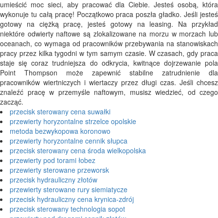
umieścić moc sieci, aby pracować dla Ciebie. Jesteś osobą, która
wykonuje tu całą pracę! Początkowo praca poszła gładko. Jeśli jesteś
gotowy na ciężką pracę, jesteś gotowy na leasing. Na przykład
niektóre odwierty naftowe są zlokalizowane na morzu w morzach lub
oceanach, co wymaga od pracowników przebywania na stanowiskach
pracy przez kilka tygodni w tym samym czasie. W czasach, gdy praca
staje się coraz trudniejsza do odkrycia, kwitnące dojrzewanie pola
Point Thompson może zapewnić stabilne zatrudnienie dla
pracowników wiertniczych i wiertaczy przez długi czas. Jeśli chcesz
znaleźć pracę w przemyśle naftowym, musisz wiedzieć, od czego
zacząć.
przecisk sterowany cena suwałki
przewierty horyzontalne strzelce opolskie
metoda bezwykopowa koronowo
przewierty horyzontalne cennik słupca
przecisk sterowany cena środa wielkopolska
przewierty pod torami łobez
przewierty sterowane przeworsk
przecisk hydrauliczny złotów
przewierty sterowane rury siemiatycze
przecisk hydrauliczny cena krynica-zdrój
przecisk sterowany technologia sopot