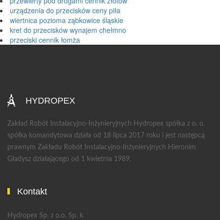
przewierty pod drogami cennik złotów
urządzenia do przecisków ceny piła
wiertnica pozioma ząbkowice śląskie
kret do przecisków wynajem chełmno
przeciski cennik łomża
HYDROPEX
Zakład Robót Instalacyjno-Inżynieryjnych Hydropex spółka z o. o.
spółka komandytowa działa od 18 lipca 2017 roku i jest następcą
prawnym Zakładu Robót Instalacyjno-Inżynieryjnych Hieronim
Gładysz działającego od 1 kwietnia 1989.
Kontakt
Hydropex Sp. z o.o. Sp. k.