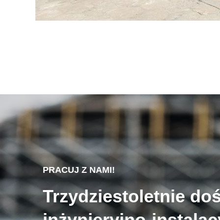
PRACUJ Z NAMI!
Trzydziestoletnie do
inżynieryjno-instala