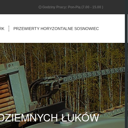
Godziny Pracy: Pon-Pią (7.00 - 15.00 )
RK
PRZEWIERTY HORYZONTALNE SOSNOWIEC
DZIEMNYCH ŁUKÓW