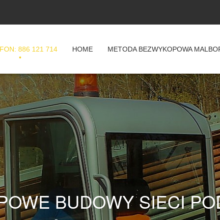
FON: 886 121 714
HOME
METODA BEZWYKOPOWA MALBO
POWE BUDOWY SIECI PO