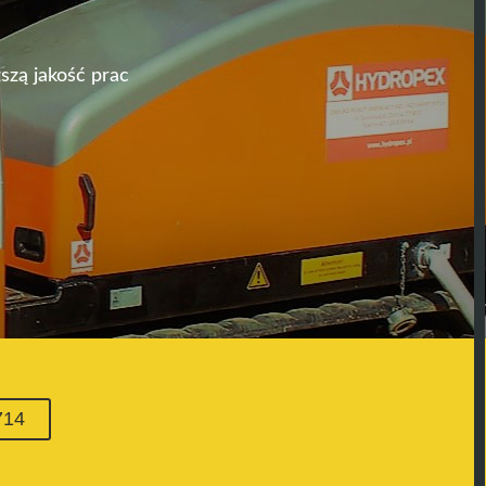
szą jakość prac
714