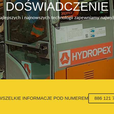
DOŚWIADCZENIE
najlepszych i najnowszych technologii zapewniamy najwyż
 WSZELKIE INFORMACJE POD NUMEREM
886 121 