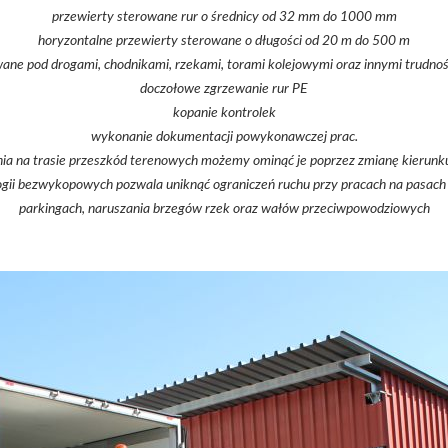
przewierty sterowane rur o średnicy od 32 mm do 1000 mm
horyzontalne przewierty sterowane o długości od 20 m do 500 m
wane pod drogami, chodnikami, rzekami, torami kolejowymi oraz innymi trudno
doczołowe zgrzewanie rur PE
kopanie kontrolek
wykonanie dokumentacji powykonawczej prac.
a na trasie przeszkód terenowych możemy ominąć je poprzez zmianę kierunku 
gii bezwykopowych pozwala uniknąć ograniczeń ruchu przy pracach na pasach 
parkingach, naruszania brzegów rzek oraz wałów przeciwpowodziowych