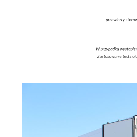
przewierty stero
W przypadku wystąpieni
Zastosowanie technolo