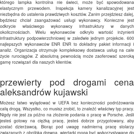
którego lampka kontrolna nie świeci, może być spowodowana
elastycznym przewodem. Inspekcja kamery kanalizacyjnej jest
niezbędna do ustalenia prawdziwych kosztów. Zanim przejdziesz dalej,
będziesz chciał zaangażować usługi wykonawcy. Konieczne jest
odkrycie właściwego wykonawcy infrastruktury w danych
okolicznościach. Wielu wykonawców odkryło wartość inżynierii
infrastruktury podpowierzchniowej w zaledwie jednym projekcie. 600
najlepszych wykonawców ENR ENR to dokładny pakiet informacji i
analiz. Organizacja otrzymuje kompleksowy dostawca usług na całe
życie rurociągów. Z absolutną pewnością może zaoferować szeroką
gamę rozwiązań dla naszych klientów.
przewierty pod drogami cena
aleksandrów kujawski
Możesz łatwo wylądować w UEFA bez konieczności podróżowania
całą drogą. Wszystko, co musisz zrobić, to znaleźć właściwy typ pracy.
Nigdy nie jest za późno na złożenie podania o pracę w Porsche. Jeśli
jesteś gotowy na ciężką pracę, jesteś dobrze przygotowany, aby
zostać dzierżawcą. Biorąc pod uwagę nadmierną pracę stolarzy
związanych z obróbką drewna, wiertarki mogą być wykorzystywane do