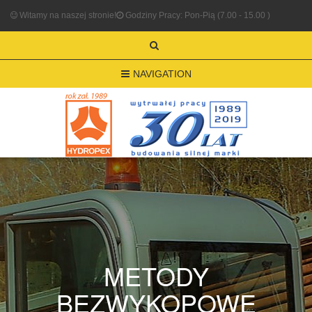
Witamy na naszej stronie!
Godziny Pracy: Pon-Pią (7.00 - 15.00 )
NAVIGATION
METODY
BEZWYKOPOWE