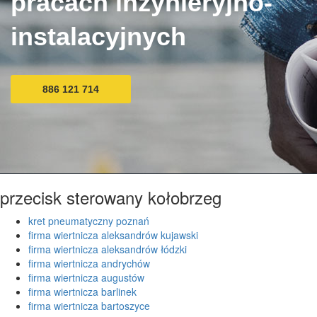
pracach inżynieryjno-
instalacyjnych
886 121 714
przecisk sterowany kołobrzeg
kret pneumatyczny poznań
firma wiertnicza aleksandrów kujawski
firma wiertnicza aleksandrów łódzki
firma wiertnicza andrychów
firma wiertnicza augustów
firma wiertnicza barlinek
firma wiertnicza bartoszyce