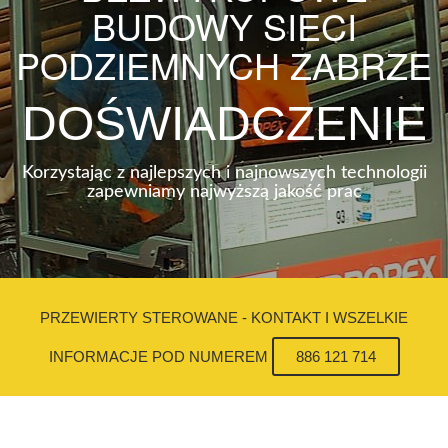
BUDOWY SIECI
PODZIEMNYCH ZABRZE
DOŚWIADCZENIE
Korzystając z najlepszych i najnowszych technologii
zapewniamy najwyższą jakość prac
PRZEWIERTY STEROWANE - KONTAKT I WSZELKIE
INFORMACJE POD NUMEREM
886 121 714