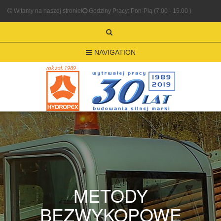
Witamy na naszej stronie!
Godziny Pracy: Pon-Pią (7.00 - 15.00 )
NAVIGATION
METODY
BEZWYKOPOWE