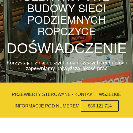
BUDOWY SIECI
PODZIEMNYCH
ROPCZYCE
DOŚWIADCZENIE
Korzystając z najlepszych i najnowszych technologii
zapewniamy najwyższą jakość prac
PRZEWIERTY STEROWANE - KONTAKT I WSZELKIE
INFORMACJE POD NUMEREM
886 121 714