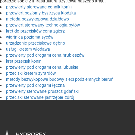
poradzić sobie z infrastrukturą użytkową naszego kraju.
przewierty sterowane cennik konin
przewiert poziomy bystrzyca kłodzka
metoda bezwykopowa działdowo
przewiert sterowany technologia bytów
kret do przecisków cena zgierz
wiertnica pozioma syców
urządzenie przeciskowe dębno
usługi kretem włodawa
przewierty pod drogami cena hrubieszów
kret przecisk konin
przewierty pod drogami cena lubuskie
przeciski kretem żyrardów
metody bezwykopowe budowy sieci podziemnych bieruń
przewierty pod drogami łęczna
przewierty sterowane pruszcz gdański
przeciski sterowane jastrzębie-zdrój
HYDROPEX