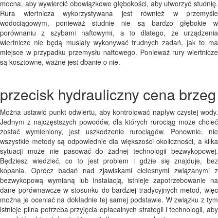
mocna, aby wywiercić obowiązkowe głębokości, aby utworzyć studnię.
Rura wiertnicza wykorzystywana jest również w przemyśle
wodociągowym, ponieważ studnie nie są bardzo głębokie w
porównaniu z szybami naftowymi, a to dlatego, że urządzenia
wiertnicze nie będą musiały wykonywać trudnych zadań, jak to ma
miejsce w przypadku przemysłu naftowego. Ponieważ rury wiertnicze
są kosztowne, ważne jest dbanie o nie.
przecisk hydrauliczny cena brzeg
Można ustawić punkt odwiertu, aby kontrolować napływ czystej wody.
Jednym z najczęstszych powodów, dla których rurociąg może chcieć
zostać wymieniony, jest uszkodzenie rurociągów. Ponownie, nie
wszystkie metody są odpowiednie dla większości okoliczności, a kilka
sytuacji może nie pasować do żadnej technologii bezwykopowej.
Będziesz wiedzieć, co to jest problem i gdzie się znajduje, bez
kopania. Oprócz badań nad zjawiskami cielesnymi związanymi z
bezwykopową wymianą lub instalacją, istnieje zapotrzebowanie na
dane porównawcze w stosunku do bardziej tradycyjnych metod, więc
można je oceniać na dokładnie tej samej podstawie. W związku z tym
istnieje pilna potrzeba przyjęcia opłacalnych strategii i technologii, aby