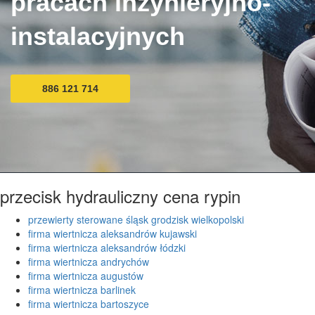
pracach inżynieryjno-
instalacyjnych
886 121 714
przecisk hydrauliczny cena rypin
przewierty sterowane śląsk grodzisk wielkopolski
firma wiertnicza aleksandrów kujawski
firma wiertnicza aleksandrów łódzki
firma wiertnicza andrychów
firma wiertnicza augustów
firma wiertnicza barlinek
firma wiertnicza bartoszyce