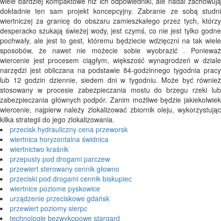
wiele bardziej kompaktowe niż ich odpowiedniki, ale nadal zachowują
dokładnie ten sam projekt koncepcyjny. Zabranie ze sobą studni
wiertniczej za granicę do obszaru zamieszkałego przez tych, którzy
desperacko szukają świeżej wody, jest czymś, co nie jest tylko godne
pochwały, ale jest to gest, któremu będziecie wdzięczni na tak wiele
sposobów, że nawet nie możecie sobie wyobrazić . Ponieważ
wiercenie jest procesem ciągłym, większość wynagrodzeń w dziale
narzędzi jest obliczana na podstawie 84-godzinnego tygodnia pracy
lub 12 godzin dziennie, siedem dni w tygodniu. Może być również
stosowany w procesie zabezpieczania mostu do brzegu rzeki lub
zabezpieczania głównych podpór. Zanim możliwe będzie jakiekolwiek
wiercenie, najpierw należy zlokalizować zbiornik oleju, wykorzystując
kilka strategii do jego zlokalizowania.
przecisk hydrauliczny cena przeworsk
wiertnica horyzontalna świdnica
wiertnictwo kraśnik
przepusty pod drogami parczew
przewiert sterowany cennik głowno
przeciski pod drogami cennik biskupiec
wiertnice poziome pyskowice
urządzenie przeciskowe gdańsk
przewiert poziomy sierpc
technologie bezwykopowe stargard