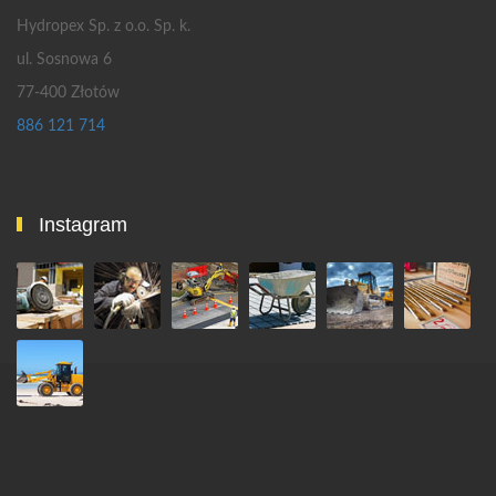
Hydropex Sp. z o.o. Sp. k.
ul. Sosnowa 6
77-400 Złotów
886 121 714
Instagram