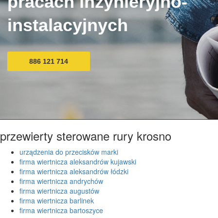
pracach inżynieryjno-
instalacyjnych
886 121 714
przewierty sterowane rury krosno
urządzenia do przecisków marki
firma wiertnicza aleksandrów kujawski
firma wiertnicza aleksandrów łódzki
firma wiertnicza andrychów
firma wiertnicza augustów
firma wiertnicza barlinek
firma wiertnicza bartoszyce