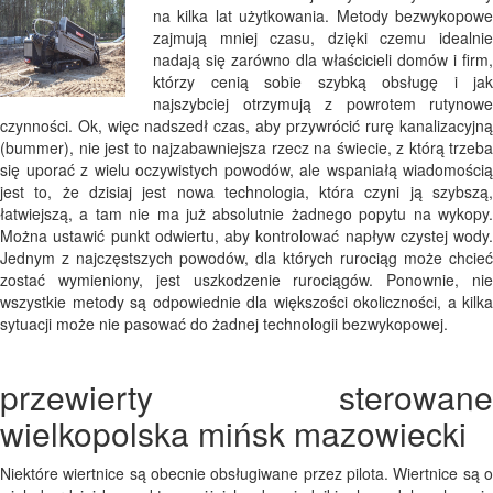
na kilka lat użytkowania. Metody bezwykopowe
zajmują mniej czasu, dzięki czemu idealnie
nadają się zarówno dla właścicieli domów i firm,
którzy cenią sobie szybką obsługę i jak
najszybciej otrzymują z powrotem rutynowe
czynności. Ok, więc nadszedł czas, aby przywrócić rurę kanalizacyjną
(bummer), nie jest to najzabawniejsza rzecz na świecie, z którą trzeba
się uporać z wielu oczywistych powodów, ale wspaniałą wiadomością
jest to, że dzisiaj jest nowa technologia, która czyni ją szybszą,
łatwiejszą, a tam nie ma już absolutnie żadnego popytu na wykopy.
Można ustawić punkt odwiertu, aby kontrolować napływ czystej wody.
Jednym z najczęstszych powodów, dla których rurociąg może chcieć
zostać wymieniony, jest uszkodzenie rurociągów. Ponownie, nie
wszystkie metody są odpowiednie dla większości okoliczności, a kilka
sytuacji może nie pasować do żadnej technologii bezwykopowej.
przewierty sterowane
wielkopolska mińsk mazowiecki
Niektóre wiertnice są obecnie obsługiwane przez pilota. Wiertnice są o