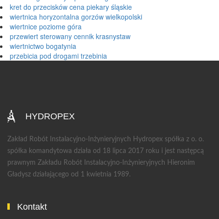
kret do przecisków cena piekary śląskie
wiertnica horyzontalna gorzów wielkopolski
wiertnice poziome góra
przewiert sterowany cennik krasnystaw
wiertnictwo bogatynia
przebicia pod drogami trzebinia
HYDROPEX
Zakład Robót Instalacyjno-Inżynieryjnych Hydropex spółka z o. o.
spółka komandytowa działa od 18 lipca 2017 roku i jest następcą
prawnym Zakładu Robót Instalacyjno-Inżynieryjnych Hieronim
Gładysz działającego od 1 kwietnia 1989.
Kontakt