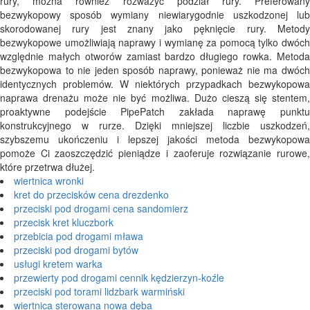
rury, można również rozważyć podział rury. Preferowany
bezwykopowy sposób wymiany niewiarygodnie uszkodzonej lub
skorodowanej rury jest znany jako pęknięcie rury. Metody
bezwykopowe umożliwiają naprawy i wymianę za pomocą tylko dwóch
względnie małych otworów zamiast bardzo długiego rowka. Metoda
bezwykopowa to nie jeden sposób naprawy, ponieważ nie ma dwóch
identycznych problemów. W niektórych przypadkach bezwykopowa
naprawa drenażu może nie być możliwa. Dużo cieszą się stentem,
proaktywne podejście PipePatch zakłada naprawę punktu
konstrukcyjnego w rurze. Dzięki mniejszej liczbie uszkodzeń,
szybszemu ukończeniu i lepszej jakości metoda bezwykopowa
pomoże Ci zaoszczędzić pieniądze i zaoferuje rozwiązanie rurowe,
które przetrwa dłużej.
wiertnica wronki
kret do przecisków cena drezdenko
przeciski pod drogami cena sandomierz
przecisk kret kluczbork
przebicia pod drogami mława
przeciski pod drogami bytów
usługi kretem warka
przewierty pod drogami cennik kędzierzyn-koźle
przeciski pod torami lidzbark warmiński
wiertnica sterowana nowa dęba