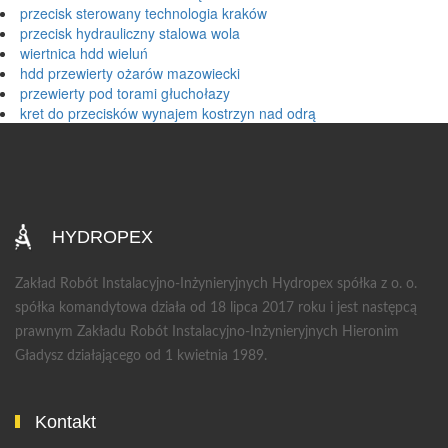
przecisk sterowany technologia kraków
przecisk hydrauliczny stalowa wola
wiertnica hdd wieluń
hdd przewierty ożarów mazowiecki
przewierty pod torami głuchołazy
kret do przecisków wynajem kostrzyn nad odrą
HYDROPEX
Zakład Robót Instalacyjno-Inżynieryjnych Hydropex spółka z o. o.
spółka komandytowa działa od 18 lipca 2017 roku i jest następcą
prawnym Zakładu Robót Instalacyjno-Inżynieryjnych Hieronim
Gładysz działającego od 1 kwietnia 1989.
Kontakt