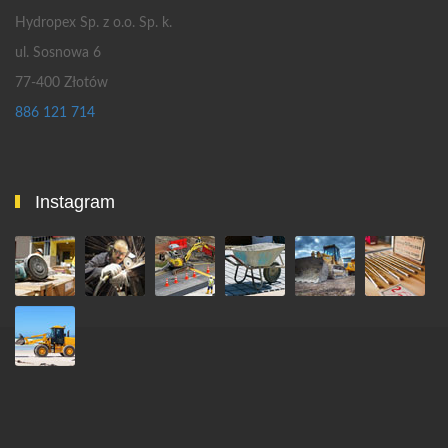
Hydropex Sp. z o.o. Sp. k.
ul. Sosnowa 6
77-400 Złotów
886 121 714
Instagram