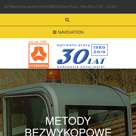
Witamy na naszej stronie!
Godziny Pracy: Pon-Pią (7.00 - 15.00 )
NAVIGATION
METODY
BEZWYKOPOWE