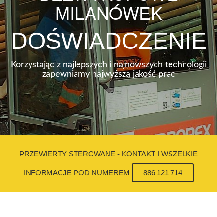
MILANÓWEK
DOŚWIADCZENIE
Korzystając z najlepszych i najnowszych technologii
zapewniamy najwyższą jakość prac
PRZEWIERTY STEROWANE - KONTAKT I WSZELKIE
INFORMACJE POD NUMEREM
886 121 714