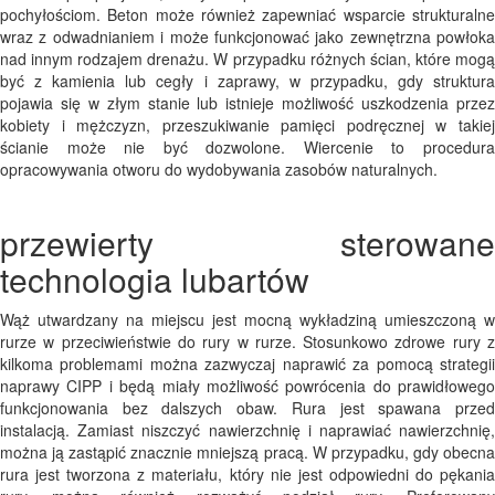
pochyłościom. Beton może również zapewniać wsparcie strukturalne
wraz z odwadnianiem i może funkcjonować jako zewnętrzna powłoka
nad innym rodzajem drenażu. W przypadku różnych ścian, które mogą
być z kamienia lub cegły i zaprawy, w przypadku, gdy struktura
pojawia się w złym stanie lub istnieje możliwość uszkodzenia przez
kobiety i mężczyzn, przeszukiwanie pamięci podręcznej w takiej
ścianie może nie być dozwolone. Wiercenie to procedura
opracowywania otworu do wydobywania zasobów naturalnych.
przewierty sterowane
technologia lubartów
Wąż utwardzany na miejscu jest mocną wykładziną umieszczoną w
rurze w przeciwieństwie do rury w rurze. Stosunkowo zdrowe rury z
kilkoma problemami można zazwyczaj naprawić za pomocą strategii
naprawy CIPP i będą miały możliwość powrócenia do prawidłowego
funkcjonowania bez dalszych obaw. Rura jest spawana przed
instalacją. Zamiast niszczyć nawierzchnię i naprawiać nawierzchnię,
można ją zastąpić znacznie mniejszą pracą. W przypadku, gdy obecna
rura jest tworzona z materiału, który nie jest odpowiedni do pękania