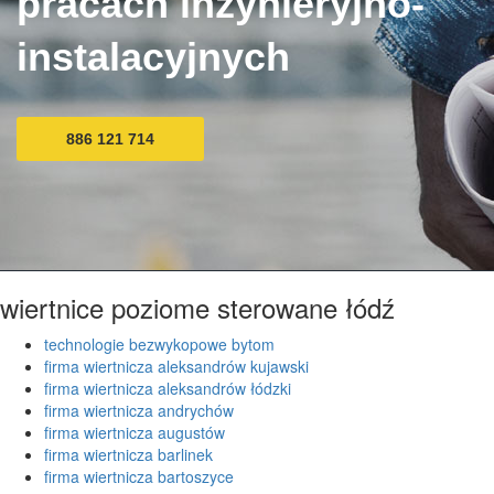
pracach inżynieryjno-
instalacyjnych
886 121 714
wiertnice poziome sterowane łódź
technologie bezwykopowe bytom
firma wiertnicza aleksandrów kujawski
firma wiertnicza aleksandrów łódzki
firma wiertnicza andrychów
firma wiertnicza augustów
firma wiertnicza barlinek
firma wiertnicza bartoszyce