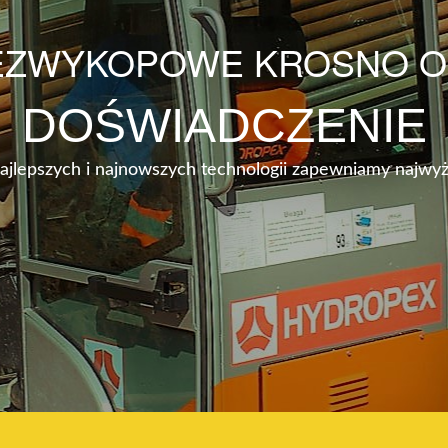
EZWYKOPOWE KROSNO O
DOŚWIADCZENIE
najlepszych i najnowszych technologii zapewniamy najwyż