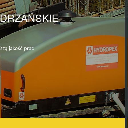
DRZAŃSKIE
szą jakość prac