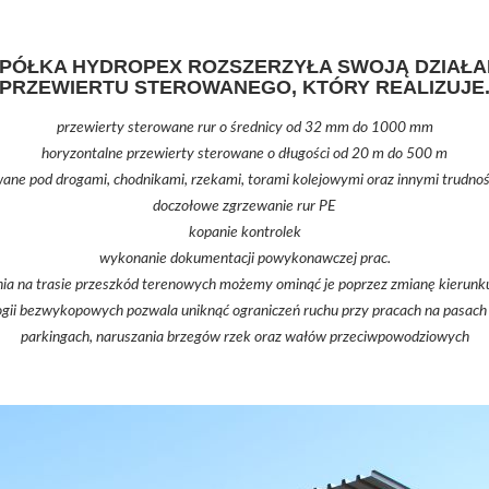
SPÓŁKA HYDROPEX ROZSZERZYŁA SWOJĄ DZIAŁA
PRZEWIERTU STEROWANEGO, KTÓRY REALIZUJE
przewierty sterowane rur o średnicy od 32 mm do 1000 mm
horyzontalne przewierty sterowane o długości od 20 m do 500 m
wane pod drogami, chodnikami, rzekami, torami kolejowymi oraz innymi trudno
doczołowe zgrzewanie rur PE
kopanie kontrolek
wykonanie dokumentacji powykonawczej prac.
a na trasie przeszkód terenowych możemy ominąć je poprzez zmianę kierunku 
gii bezwykopowych pozwala uniknąć ograniczeń ruchu przy pracach na pasach 
parkingach, naruszania brzegów rzek oraz wałów przeciwpowodziowych