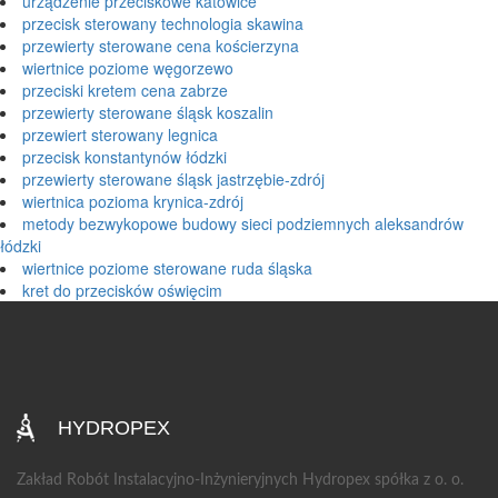
urządzenie przeciskowe katowice
przecisk sterowany technologia skawina
przewierty sterowane cena kościerzyna
wiertnice poziome węgorzewo
przeciski kretem cena zabrze
przewierty sterowane śląsk koszalin
przewiert sterowany legnica
przecisk konstantynów łódzki
przewierty sterowane śląsk jastrzębie-zdrój
wiertnica pozioma krynica-zdrój
metody bezwykopowe budowy sieci podziemnych aleksandrów
łódzki
wiertnice poziome sterowane ruda śląska
kret do przecisków oświęcim
HYDROPEX
Zakład Robót Instalacyjno-Inżynieryjnych Hydropex spółka z o. o.