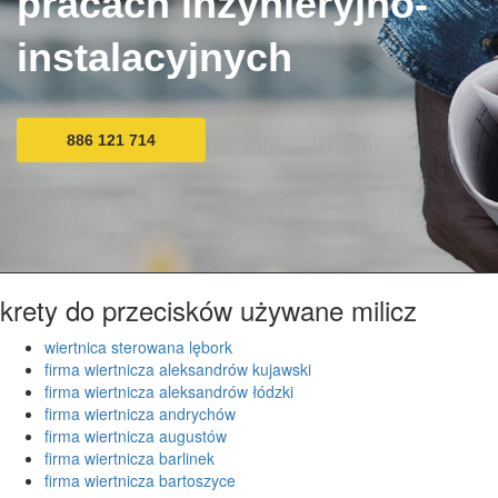
pracach inżynieryjno-
instalacyjnych
886 121 714
krety do przecisków używane milicz
wiertnica sterowana lębork
firma wiertnicza aleksandrów kujawski
firma wiertnicza aleksandrów łódzki
firma wiertnicza andrychów
firma wiertnicza augustów
firma wiertnicza barlinek
firma wiertnicza bartoszyce