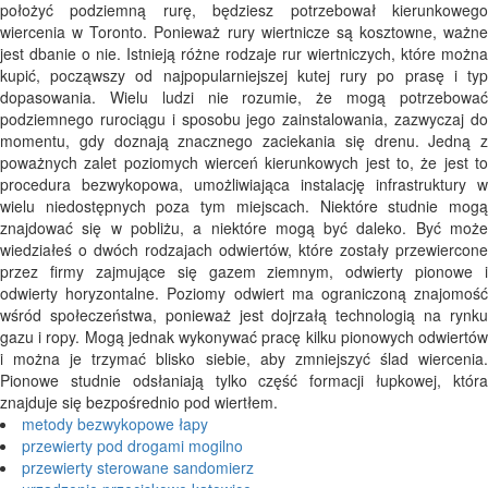
położyć podziemną rurę, będziesz potrzebował kierunkowego
wiercenia w Toronto. Ponieważ rury wiertnicze są kosztowne, ważne
jest dbanie o nie. Istnieją różne rodzaje rur wiertniczych, które można
kupić, począwszy od najpopularniejszej kutej rury po prasę i typ
dopasowania. Wielu ludzi nie rozumie, że mogą potrzebować
podziemnego rurociągu i sposobu jego zainstalowania, zazwyczaj do
momentu, gdy doznają znacznego zaciekania się drenu. Jedną z
poważnych zalet poziomych wierceń kierunkowych jest to, że jest to
procedura bezwykopowa, umożliwiająca instalację infrastruktury w
wielu niedostępnych poza tym miejscach. Niektóre studnie mogą
znajdować się w pobliżu, a niektóre mogą być daleko. Być może
wiedziałeś o dwóch rodzajach odwiertów, które zostały przewiercone
przez firmy zajmujące się gazem ziemnym, odwierty pionowe i
odwierty horyzontalne. Poziomy odwiert ma ograniczoną znajomość
wśród społeczeństwa, ponieważ jest dojrzałą technologią na rynku
gazu i ropy. Mogą jednak wykonywać pracę kilku pionowych odwiertów
i można je trzymać blisko siebie, aby zmniejszyć ślad wiercenia.
Pionowe studnie odsłaniają tylko część formacji łupkowej, która
znajduje się bezpośrednio pod wiertłem.
metody bezwykopowe łapy
przewierty pod drogami mogilno
przewierty sterowane sandomierz