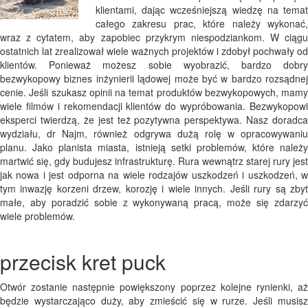
klientami, dając wcześniejszą wiedzę na temat
całego zakresu prac, które należy wykonać,
wraz z cytatem, aby zapobiec przykrym niespodziankom. W ciągu
ostatnich lat zrealizował wiele ważnych projektów i zdobył pochwały od
klientów. Ponieważ możesz sobie wyobrazić, bardzo dobry
bezwykopowy biznes inżynierii lądowej może być w bardzo rozsądnej
cenie. Jeśli szukasz opinii na temat produktów bezwykopowych, mamy
wiele filmów i rekomendacji klientów do wypróbowania. Bezwykopowi
eksperci twierdzą, że jest też pozytywna perspektywa. Nasz doradca
wydziału, dr Najm, również odgrywa dużą rolę w opracowywaniu
planu. Jako planista miasta, istnieją setki problemów, które należy
martwić się, gdy budujesz infrastrukturę. Rura wewnątrz starej rury jest
jak nowa i jest odporna na wiele rodzajów uszkodzeń i uszkodzeń, w
tym inwazję korzeni drzew, korozję i wiele innych. Jeśli rury są zbyt
małe, aby poradzić sobie z wykonywaną pracą, może się zdarzyć
wiele problemów.
przecisk kret puck
Otwór zostanie następnie powiększony poprzez kolejne rynienki, aż
będzie wystarczająco duży, aby zmieścić się w rurze. Jeśli musisz