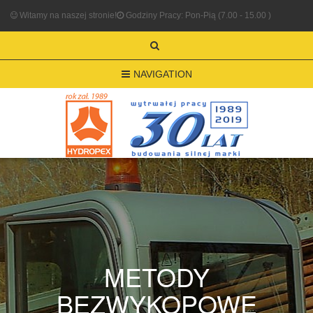
Witamy na naszej stronie!
Godziny Pracy: Pon-Pią (7.00 - 15.00 )
NAVIGATION
METODY
BEZWYKOPOWE