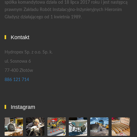
spółka komandytowa działa od 18 lipca 2017 roku i jest następcą
prawnym Zakładu Robót Instalacyjno-Inżynieryjnych Hieronim
Gładysz działającego od 1 kwietnia 1989.
Kontakt
Hydropex Sp. z o.o. Sp. k.
ul. Sosnowa 6
77-400 Złotów
886 121 714
Instagram