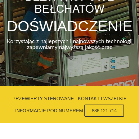
BEŁCHATÓW
DOŚWIADCZENIE
Korzystając z najlepszych i najnowszych technologii
zapewniamy najwyższą jakość prac
PRZEWIERTY STEROWANE - KONTAKT I WSZELKIE
INFORMACJE POD NUMEREM
886 121 714