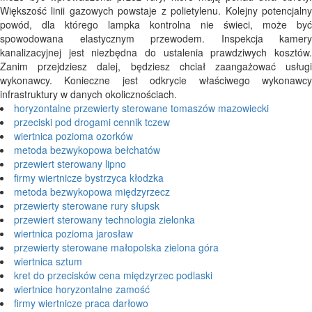
Większość linii gazowych powstaje z polietylenu. Kolejny potencjalny
powód, dla którego lampka kontrolna nie świeci, może być
spowodowana elastycznym przewodem. Inspekcja kamery
kanalizacyjnej jest niezbędna do ustalenia prawdziwych kosztów.
Zanim przejdziesz dalej, będziesz chciał zaangażować usługi
wykonawcy. Konieczne jest odkrycie właściwego wykonawcy
infrastruktury w danych okolicznościach.
horyzontalne przewierty sterowane tomaszów mazowiecki
przeciski pod drogami cennik tczew
wiertnica pozioma ozorków
metoda bezwykopowa bełchatów
przewiert sterowany lipno
firmy wiertnicze bystrzyca kłodzka
metoda bezwykopowa międzyrzecz
przewierty sterowane rury słupsk
przewiert sterowany technologia zielonka
wiertnica pozioma jarosław
przewierty sterowane małopolska zielona góra
wiertnica sztum
kret do przecisków cena międzyrzec podlaski
wiertnice horyzontalne zamość
firmy wiertnicze praca darłowo