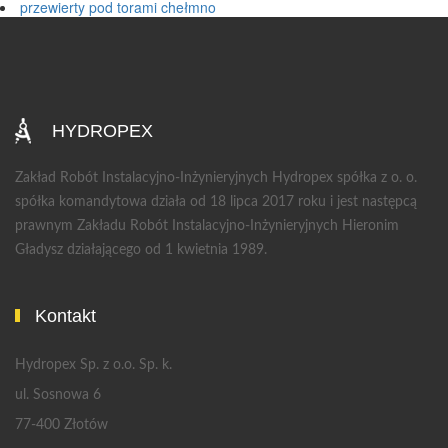
przewierty pod torami chełmno
HYDROPEX
Zakład Robót Instalacyjno-Inżynieryjnych Hydropex spółka z o. o.
spółka komandytowa działa od 18 lipca 2017 roku i jest następcą
prawnym Zakładu Robót Instalacyjno-Inżynieryjnych Hieronim
Gładysz działającego od 1 kwietnia 1989.
Kontakt
Hydropex Sp. z o.o. Sp. k.
ul. Sosnowa 6
77-400 Złotów