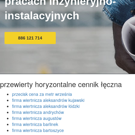
pracach inżynieryjno-
instalacyjnych
886 121 714
przewierty horyzontalne cennik łęczna
przecisk cena za metr września
firma wiertnicza aleksandrów kujawski
firma wiertnicza aleksandrów łódzki
firma wiertnicza andrychów
firma wiertnicza augustów
firma wiertnicza barlinek
firma wiertnicza bartoszyce