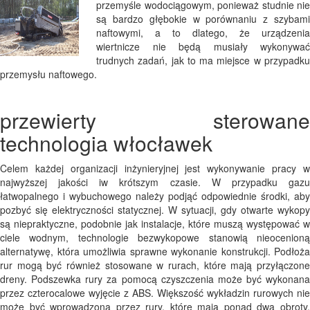
przemyśle wodociągowym, ponieważ studnie nie
są bardzo głębokie w porównaniu z szybami
naftowymi, a to dlatego, że urządzenia
wiertnicze nie będą musiały wykonywać
trudnych zadań, jak to ma miejsce w przypadku
przemysłu naftowego.
przewierty sterowane
technologia włocławek
Celem każdej organizacji inżynieryjnej jest wykonywanie pracy w
najwyższej jakości iw krótszym czasie. W przypadku gazu
łatwopalnego i wybuchowego należy podjąć odpowiednie środki, aby
pozbyć się elektryczności statycznej. W sytuacji, gdy otwarte wykopy
są niepraktyczne, podobnie jak instalacje, które muszą występować w
ciele wodnym, technologie bezwykopowe stanowią nieocenioną
alternatywę, która umożliwia sprawne wykonanie konstrukcji. Podłoża
rur mogą być również stosowane w rurach, które mają przyłączone
dreny. Podszewka rury za pomocą czyszczenia może być wykonana
przez czterocalowe wyjęcie z ABS. Większość wykładzin rurowych nie
może być wprowadzona przez rury, które mają ponad dwa obroty.