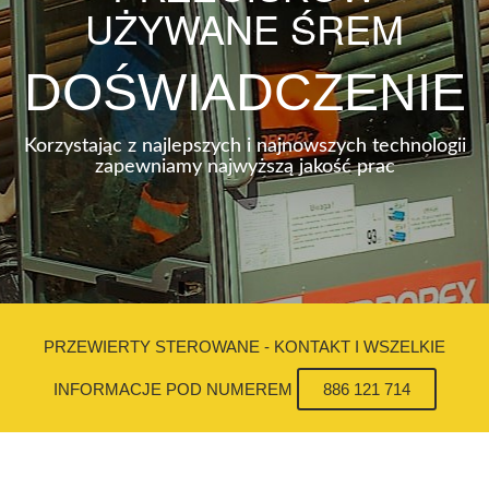
UŻYWANE ŚREM
DOŚWIADCZENIE
Korzystając z najlepszych i najnowszych technologii
zapewniamy najwyższą jakość prac
PRZEWIERTY STEROWANE - KONTAKT I WSZELKIE
INFORMACJE POD NUMEREM
886 121 714