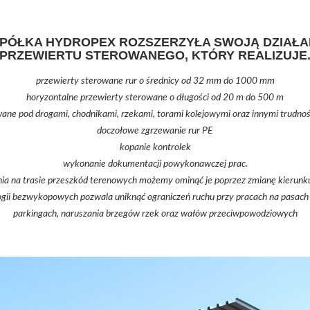
SPÓŁKA HYDROPEX ROZSZERZYŁA SWOJĄ DZIAŁA
PRZEWIERTU STEROWANEGO, KTÓRY REALIZUJE
przewierty sterowane rur o średnicy od 32 mm do 1000 mm
horyzontalne przewierty sterowane o długości od 20 m do 500 m
wane pod drogami, chodnikami, rzekami, torami kolejowymi oraz innymi trudno
doczołowe zgrzewanie rur PE
kopanie kontrolek
wykonanie dokumentacji powykonawczej prac.
a na trasie przeszkód terenowych możemy ominąć je poprzez zmianę kierunku 
gii bezwykopowych pozwala uniknąć ograniczeń ruchu przy pracach na pasach 
parkingach, naruszania brzegów rzek oraz wałów przeciwpowodziowych