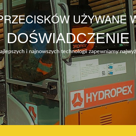
 PRZECISKÓW UŻYWANE 
DOŚWIADCZENIE
najlepszych i najnowszych technologii zapewniamy najwyż