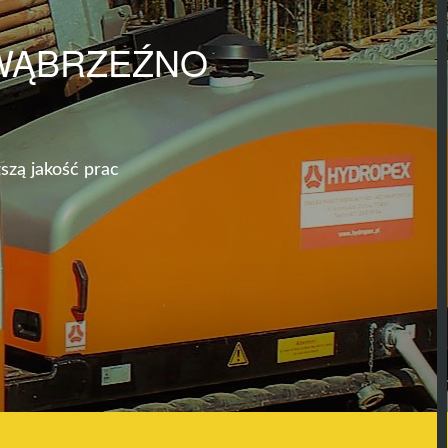
WĄBRZEŹNO
szą jakość prac