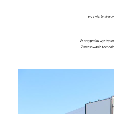
przewierty stero
W przypadku wystąpieni
Zastosowanie technolo