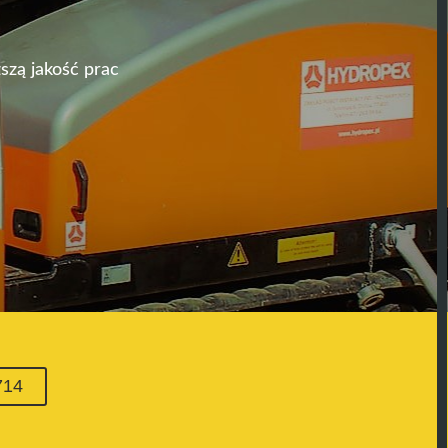
szą jakość prac
714