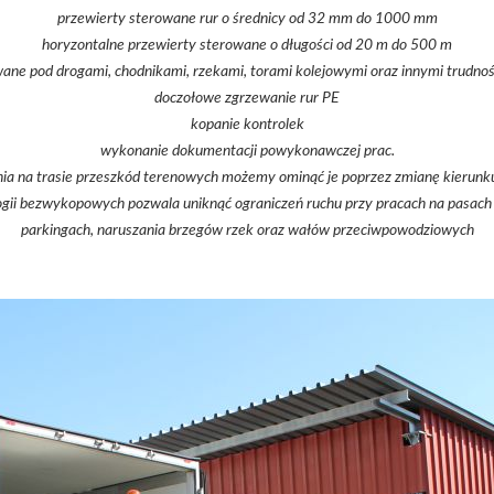
przewierty sterowane rur o średnicy od 32 mm do 1000 mm
horyzontalne przewierty sterowane o długości od 20 m do 500 m
wane pod drogami, chodnikami, rzekami, torami kolejowymi oraz innymi trudno
doczołowe zgrzewanie rur PE
kopanie kontrolek
wykonanie dokumentacji powykonawczej prac.
a na trasie przeszkód terenowych możemy ominąć je poprzez zmianę kierunku 
gii bezwykopowych pozwala uniknąć ograniczeń ruchu przy pracach na pasach 
parkingach, naruszania brzegów rzek oraz wałów przeciwpowodziowych