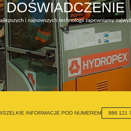
DOŚWIADCZENIE
najlepszych i najnowszych technologii zapewniamy najwyż
 WSZELKIE INFORMACJE POD NUMEREM
886 121 