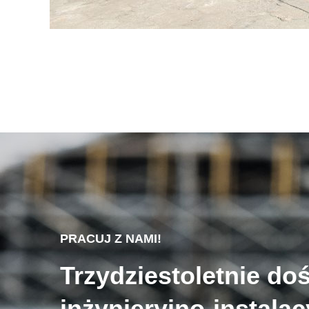
PRACUJ Z NAMI!
Trzydziestoletnie do
inżynieryjno-instala