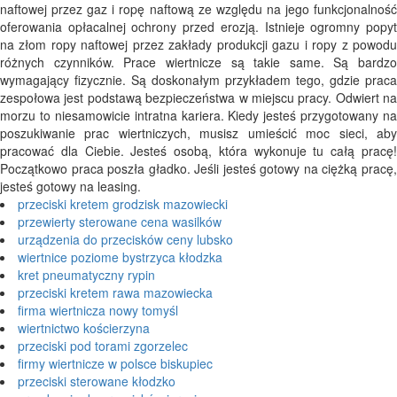
naftowej przez gaz i ropę naftową ze względu na jego funkcjonalność
oferowania opłacalnej ochrony przed erozją. Istnieje ogromny popyt
na złom ropy naftowej przez zakłady produkcji gazu i ropy z powodu
różnych czynników. Prace wiertnicze są takie same. Są bardzo
wymagający fizycznie. Są doskonałym przykładem tego, gdzie praca
zespołowa jest podstawą bezpieczeństwa w miejscu pracy. Odwiert na
morzu to niesamowicie intratna kariera. Kiedy jesteś przygotowany na
poszukiwanie prac wiertniczych, musisz umieścić moc sieci, aby
pracować dla Ciebie. Jesteś osobą, która wykonuje tu całą pracę!
Początkowo praca poszła gładko. Jeśli jesteś gotowy na ciężką pracę,
jesteś gotowy na leasing.
przeciski kretem grodzisk mazowiecki
przewierty sterowane cena wasilków
urządzenia do przecisków ceny lubsko
wiertnice poziome bystrzyca kłodzka
kret pneumatyczny rypin
przeciski kretem rawa mazowiecka
firma wiertnicza nowy tomyśl
wiertnictwo kościerzyna
przeciski pod torami zgorzelec
firmy wiertnicze w polsce biskupiec
przeciski sterowane kłodzko