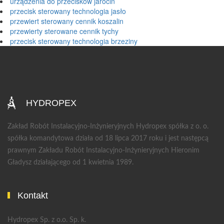
urządzenia do przecisków jarocin
przecisk sterowany technologia jasło
przewiert sterowany cennik koszalin
przewierty sterowane cennik tychy
przecisk sterowany technologia brzeziny
HYDROPEX
Zakład Robót Instalacyjno-Inżynieryjnych Hydropex spółka z o. o.
spółka komandytowa działa od 18 lipca 2017 roku i jest następcą
prawnym Zakładu Robót Instalacyjno-Inżynieryjnych Hieronim
Gładysz działającego od 1 kwietnia 1989.
Kontakt
Hydropex Sp. z o.o. Sp. k.