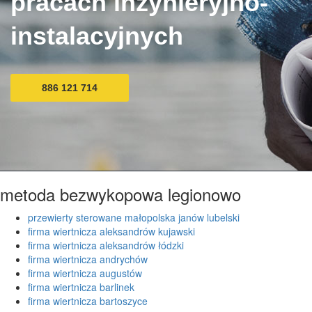
pracach inżynieryjno-
instalacyjnych
886 121 714
metoda bezwykopowa legionowo
przewierty sterowane małopolska janów lubelski
firma wiertnicza aleksandrów kujawski
firma wiertnicza aleksandrów łódzki
firma wiertnicza andrychów
firma wiertnicza augustów
firma wiertnicza barlinek
firma wiertnicza bartoszyce