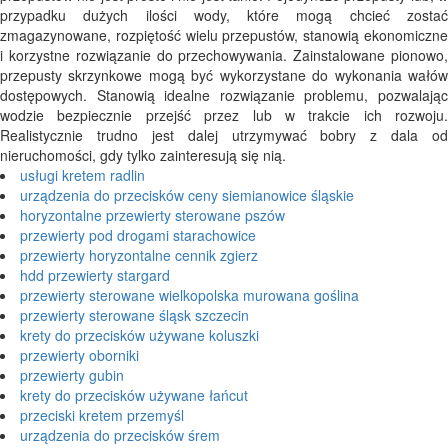
przypadku dużych ilości wody, które mogą chcieć zostać
zmagazynowane, rozpiętość wielu przepustów, stanowią ekonomiczne
i korzystne rozwiązanie do przechowywania. Zainstalowane pionowo,
przepusty skrzynkowe mogą być wykorzystane do wykonania wałów
dostępowych. Stanowią idealne rozwiązanie problemu, pozwalając
wodzie bezpiecznie przejść przez lub w trakcie ich rozwoju.
Realistycznie trudno jest dalej utrzymywać bobry z dala od
nieruchomości, gdy tylko zainteresują się nią.
usługi kretem radlin
urządzenia do przecisków ceny siemianowice śląskie
horyzontalne przewierty sterowane pszów
przewierty pod drogami starachowice
przewierty horyzontalne cennik zgierz
hdd przewierty stargard
przewierty sterowane wielkopolska murowana goślina
przewierty sterowane śląsk szczecin
krety do przecisków używane koluszki
przewierty oborniki
przewierty gubin
krety do przecisków używane łańcut
przeciski kretem przemyśl
urządzenia do przecisków śrem