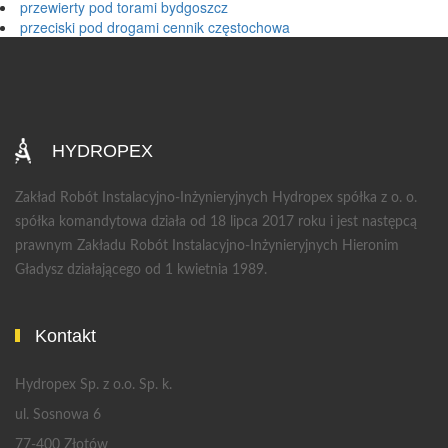
przewierty pod torami bydgoszcz
przeciski pod drogami cennik częstochowa
HYDROPEX
Zakład Robót Instalacyjno-Inżynieryjnych Hydropex spółka z o. o.
spółka komandytowa działa od 18 lipca 2017 roku i jest następcą
prawnym Zakładu Robót Instalacyjno-Inżynieryjnych Hieronim
Gładysz działającego od 1 kwietnia 1989.
Kontakt
Hydropex Sp. z o.o. Sp. k.
ul. Sosnowa 6
77-400 Złotów