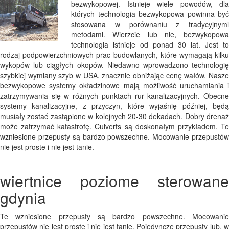
bezwykopowej. Istnieje wiele powodów, dla
których technologia bezwykopowa powinna być
stosowana w porównaniu z tradycyjnymi
metodami. Wierzcie lub nie, bezwykopowa
technologia istnieje od ponad 30 lat. Jest to
rodzaj podpowierzchniowych prac budowlanych, które wymagają kilku
wykopów lub ciągłych okopów. Niedawno wprowadzono technologię
szybkiej wymiany szyb w USA, znacznie obniżając cenę wałów. Nasze
bezwykopowe systemy okładzinowe mają możliwość uruchamiania i
zatrzymywania się w różnych punktach rur kanalizacyjnych. Obecne
systemy kanalizacyjne, z przyczyn, które wyjaśnię później, będą
musiały zostać zastąpione w kolejnych 20-30 dekadach. Dobry drenaż
może zatrzymać katastrofę. Culverts są doskonałym przykładem. Te
wzniesione przepusty są bardzo powszechne. Mocowanie przepustów
nie jest proste i nie jest tanie.
wiertnice poziome sterowane
gdynia
Te wzniesione przepusty są bardzo powszechne. Mocowanie
przepustów nie jest proste i nie jest tanie. Pojedyncze przepusty lub, w