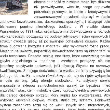
obecna trudność w biznesie może być dłuższa
niż przewidywano, więc to, czego naprawdę
potrzebuje przemysł, to ludzie z kreatywnymi i
zaawansowanymi umysłami, aby być w stanie
zachować bezpieczeństwo, doskonałość operacyjną i osiągnąć cele
biznesowe pomimo niewielkiego budżetu . W służbie stanu
Waszyngton od 1991 roku, organizacja ma doświadczenie w różnych
okolicznościach, począwszy od budowy rutynowych ścian oporowych i
struktur gwoździ gleby, aż po awaryjne odnawianie osuwisk. Każda
firma budowlana korzysta z wiertarek, aby wykonywać różne prace.
Mając to na uwadze, najbardziej doświadczone firmy są ekspertami w
wielu technikach. Ponadto istnieją inne firmy, które umożliwiają naukę
języka angielskiego w Internecie i zarabianie pieniędzy, ale nie
jesteśmy pozytywnie nastawieni, jeśli używają Skype'a na rozmowy
kwalifikacyjne. Z mojego doświadczenia wynika, że ​​firmy używają tylko
jednego lub nie. Firma może również wybrać maty do rigów wyłącznie
w celu ochrony, jaką oferuje środowisku. Fantastyczny serwis
wyposażenia sklepów samochodowych sprawi, że będziesz mieć
wszystkich właścicieli i instrukcje części oprócz dyrektyw serwisowych
dla całego ciężkiego sprzętu, który kupisz lub wydzierżawisz. Aby
wykonać wiercenia olejowe, muszą istnieć trzy systemy. Ponieważ
system zasadniczo różni się od wielu innych sieci internetowych,
pojawi się kilka nowych części sprzętu, które będą potrzebne do