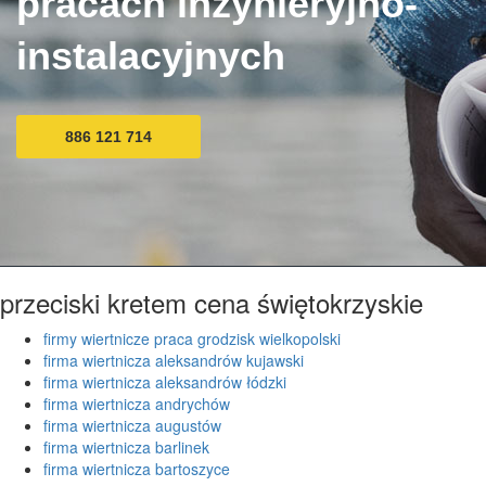
pracach inżynieryjno-
instalacyjnych
886 121 714
przeciski kretem cena świętokrzyskie
firmy wiertnicze praca grodzisk wielkopolski
firma wiertnicza aleksandrów kujawski
firma wiertnicza aleksandrów łódzki
firma wiertnicza andrychów
firma wiertnicza augustów
firma wiertnicza barlinek
firma wiertnicza bartoszyce