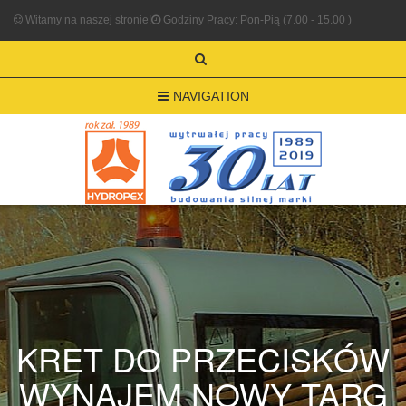
Witamy na naszej stronie!
Godziny Pracy: Pon-Pią (7.00 - 15.00 )
NAVIGATION
KRET DO PRZECISKÓW
WYNAJEM NOWY TARG