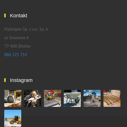
Kontakt
Hydropex Sp. z o.o. Sp. k.
ul. Sosnowa 6
77-400 Złotów
886 121 714
Instagram