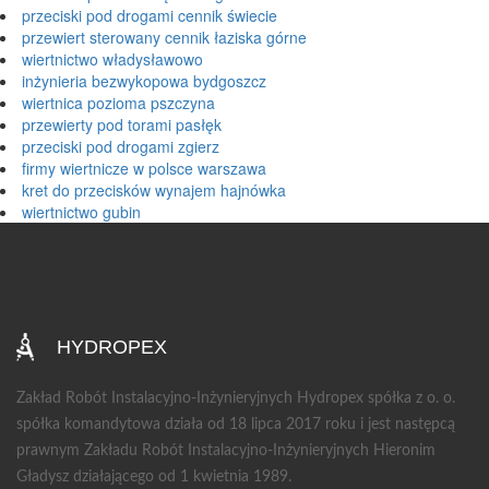
przeciski pod drogami cennik świecie
przewiert sterowany cennik łaziska górne
wiertnictwo władysławowo
inżynieria bezwykopowa bydgoszcz
wiertnica pozioma pszczyna
przewierty pod torami pasłęk
przeciski pod drogami zgierz
firmy wiertnicze w polsce warszawa
kret do przecisków wynajem hajnówka
wiertnictwo gubin
HYDROPEX
Zakład Robót Instalacyjno-Inżynieryjnych Hydropex spółka z o. o.
spółka komandytowa działa od 18 lipca 2017 roku i jest następcą
prawnym Zakładu Robót Instalacyjno-Inżynieryjnych Hieronim
Gładysz działającego od 1 kwietnia 1989.