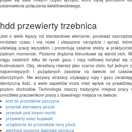
ustanowienia połączenia światłowodowego.
hdd przewierty trzebnica
Jest o wiele lepszy niż standardowe wiercenie, ponieważ oszczędza
mnóstwo czasu i ma nowe i ulepszone narzędzia i sprzęt, które
ułatwiają pracę wszystkim i prezentują ostatnie efekty w praktycznie
żadnym momencie. Poziome drążenia kierunkowe są wśród nich. W
ciągu ostatnich kilku lat rynek gazu i ropy naftowej borykał się z
trudnościami. Olej, określany również jako czarne złoto, był jednym z
najcenniejszych i pożądanych zasobów na świecie od czasów
starożytnych. Nie wszyscy strażacy używający ropy i gazu zarabiają
identyczną ilość, a wiele aspektów może mieć wpływ na prawdziwy
poziom dochodów. Technologia niszczy tradycyjne miejsce pracy i
umożliwia pracownikom pracę z dowolnego miejsca na świecie.
kret do przecisków pszczyna
przecisk sterowany jarocin
przeciski pod torami mońki
przewierty solec kujawski
urządzenia do przecisków ceny płock
wiertnice poziome dąbrowa górnicza