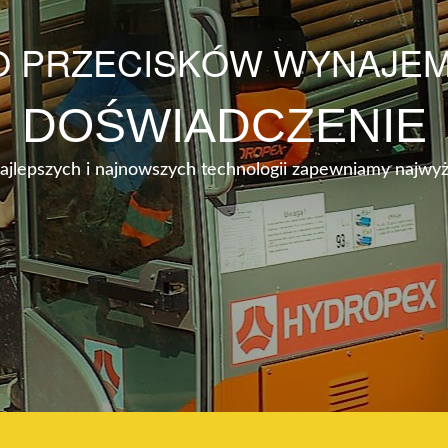
O PRZECISKÓW WYNAJEM
DOŚWIADCZENIE
najlepszych i najnowszych technologii zapewniamy najwyż