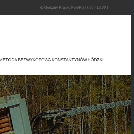
Godziny Pracy: Pon-Pią (7.00 - 15.00 )
METODA BEZWYKOPOWA KONSTANTYNÓW ŁÓDZKI