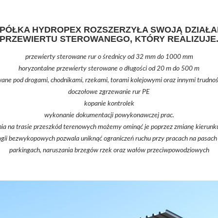
SPÓŁKA HYDROPEX ROZSZERZYŁA SWOJĄ DZIAŁA
PRZEWIERTU STEROWANEGO, KTÓRY REALIZUJE
przewierty sterowane rur o średnicy od 32 mm do 1000 mm
horyzontalne przewierty sterowane o długości od 20 m do 500 m
wane pod drogami, chodnikami, rzekami, torami kolejowymi oraz innymi trudno
doczołowe zgrzewanie rur PE
kopanie kontrolek
wykonanie dokumentacji powykonawczej prac.
a na trasie przeszkód terenowych możemy ominąć je poprzez zmianę kierunku 
gii bezwykopowych pozwala uniknąć ograniczeń ruchu przy pracach na pasach 
parkingach, naruszania brzegów rzek oraz wałów przeciwpowodziowych