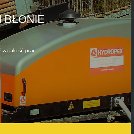
 BŁONIE
szą jakość prac