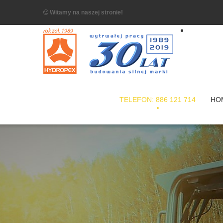
Witamy na naszej stronie!
TELEFON: 886 121 714
HO