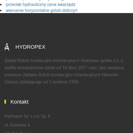
przecisk hydrauliczny cena swarzędz
wiercenie horyzontalne golub-dobrzyń
HYDROPEX
Zakład Robót Instalacyjno-Inżynieryjnych Hydropex spółka z o. o.
spółka komandytowa działa od 18 lipca 2017 roku i jest następcą
prawnym Zakładu Robót Instalacyjno-Inżynieryjnych Hieronim
Gładysz działającego od 1 kwietnia 1989.
Kontakt
Hydropex Sp. z o.o. Sp. k.
ul. Sosnowa 6