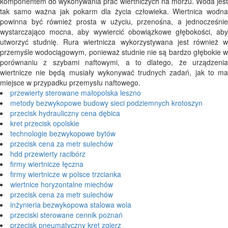
komponentem do wykonywania prac wiertniczych na morzu. Woda jest
tak samo ważna jak pokarm dla życia człowieka. Wiertnica wodna
powinna być również prosta w użyciu, przenośna, a jednocześnie
wystarczająco mocna, aby wywiercić obowiązkowe głębokości, aby
utworzyć studnię. Rura wiertnicza wykorzystywana jest również w
przemyśle wodociągowym, ponieważ studnie nie są bardzo głębokie w
porównaniu z szybami naftowymi, a to dlatego, że urządzenia
wiertnicze nie będą musiały wykonywać trudnych zadań, jak to ma
miejsce w przypadku przemysłu naftowego.
przewierty sterowane małopolska leszno
metody bezwykopowe budowy sieci podziemnych krotoszyn
przecisk hydrauliczny cena dębica
kret przecisk opolskie
technologie bezwykopowe bytów
przecisk cena za metr sulechów
hdd przewierty racibórz
firmy wiertnicze łęczna
firmy wiertnicze w polsce trzcianka
wiertnice horyzontalne miechów
przecisk cena za metr sulechów
inżynieria bezwykopowa stalowa wola
przeciski sterowane cennik poznań
przecisk pneumatyczny kret zgierz