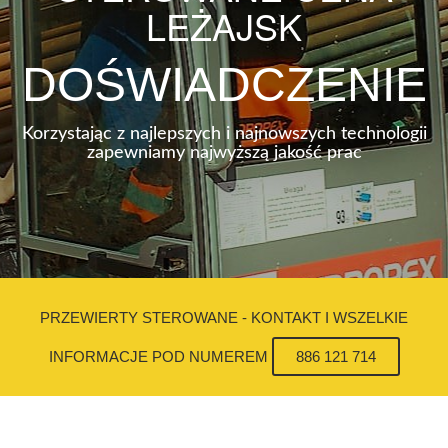
LEŻAJSK
DOŚWIADCZENIE
Korzystając z najlepszych i najnowszych technologii
zapewniamy najwyższą jakość prac
PRZEWIERTY STEROWANE - KONTAKT I WSZELKIE
INFORMACJE POD NUMEREM
886 121 714