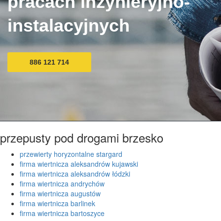
pracach inżynieryjno-
instalacyjnych
886 121 714
przepusty pod drogami brzesko
przewierty horyzontalne stargard
firma wiertnicza aleksandrów kujawski
firma wiertnicza aleksandrów łódzki
firma wiertnicza andrychów
firma wiertnicza augustów
firma wiertnicza barlinek
firma wiertnicza bartoszyce