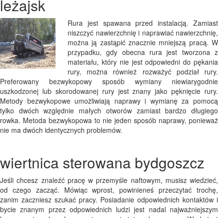
leżajsk
Rura jest spawana przed instalacją. Zamiast
niszczyć nawierzchnię i naprawiać nawierzchnię,
można ją zastąpić znacznie mniejszą pracą. W
przypadku, gdy obecna rura jest tworzona z
materiału, który nie jest odpowiedni do pękania
rury, można również rozważyć podział rury.
Preferowany bezwykopowy sposób wymiany niewiarygodnie
uszkodzonej lub skorodowanej rury jest znany jako pęknięcie rury.
Metody bezwykopowe umożliwiają naprawy i wymianę za pomocą
tylko dwóch względnie małych otworów zamiast bardzo długiego
rowka. Metoda bezwykopowa to nie jeden sposób naprawy, ponieważ
nie ma dwóch identycznych problemów.
wiertnica sterowana bydgoszcz
Jeśli chcesz znaleźć pracę w przemyśle naftowym, musisz wiedzieć,
od czego zacząć. Mówiąc wprost, powinieneś przeczytać trochę,
zanim zaczniesz szukać pracy. Posiadanie odpowiednich kontaktów i
bycie znanym przez odpowiednich ludzi jest nadal najważniejszym