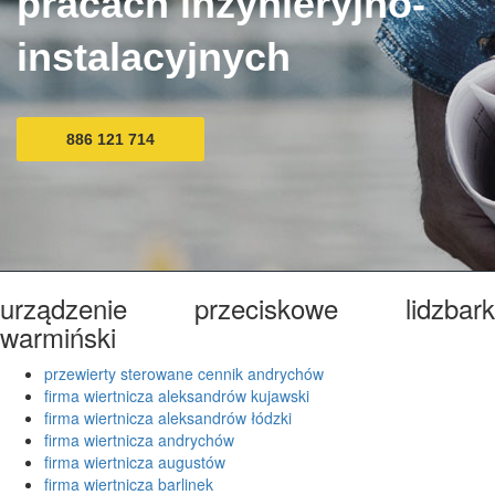
pracach inżynieryjno-
instalacyjnych
886 121 714
urządzenie przeciskowe lidzbark
warmiński
przewierty sterowane cennik andrychów
firma wiertnicza aleksandrów kujawski
firma wiertnicza aleksandrów łódzki
firma wiertnicza andrychów
firma wiertnicza augustów
firma wiertnicza barlinek