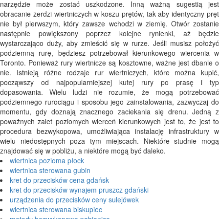
narzędzie może zostać uszkodzone. Inną ważną sugestią jest
obracanie żerdzi wiertniczych w koszu prętów, tak aby identyczny pręt
nie był pierwszym, który zawsze wchodzi w ziemię. Otwór zostanie
następnie powiększony poprzez kolejne rynienki, aż będzie
wystarczająco duży, aby zmieścić się w rurze. Jeśli musisz położyć
podziemną rurę, będziesz potrzebował kierunkowego wiercenia w
Toronto. Ponieważ rury wiertnicze są kosztowne, ważne jest dbanie o
nie. Istnieją różne rodzaje rur wiertniczych, które można kupić,
począwszy od najpopularniejszej kutej rury po prasę i typ
dopasowania. Wielu ludzi nie rozumie, że mogą potrzebować
podziemnego rurociągu i sposobu jego zainstalowania, zazwyczaj do
momentu, gdy doznają znacznego zaciekania się drenu. Jedną z
poważnych zalet poziomych wierceń kierunkowych jest to, że jest to
procedura bezwykopowa, umożliwiająca instalację infrastruktury w
wielu niedostępnych poza tym miejscach. Niektóre studnie mogą
znajdować się w pobliżu, a niektóre mogą być daleko.
wiertnica pozioma płock
wiertnica sterowana gubin
kret do przecisków cena gdańsk
kret do przecisków wynajem pruszcz gdański
urządzenia do przecisków ceny sulejówek
wiertnica sterowana biskupiec