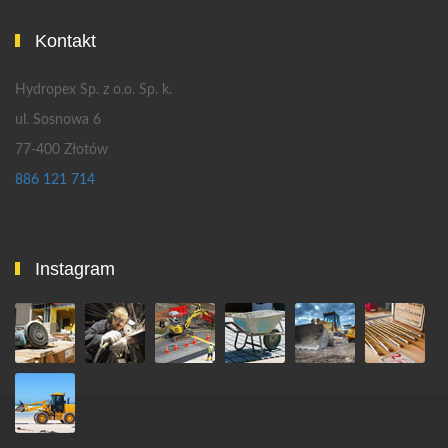
Kontakt
Hydropex Sp. z o.o. Sp. k.
ul. Sosnowa 6
77-400 Złotów
886 121 714
Instagram