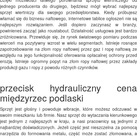
Dzięki możliwości łatwego porównania sprzętu wiertniczego od
jednego producenta do drugiego, będziesz mógł wybrać najlepszy
sprzęt wiertniczy dla swojego przedsiębiorstwa. Kiedy próbujesz
włamać się do biznesu naftowego, internetowe tablice ogłoszeń nie są
najlepszym rozwiązaniem. Jeśli dopiero zaczynasz w branży,
powinieneś zacząć jako roustabout. Działalność usługowa jest bardzo
zróżnicowana. Przewiduje się, że rynek światowego pomiaru podczas
wierceń ma pozytywny wzrost w wielu segmentach. Istnieje rosnące
zapotrzebowanie na złom ropy naftowej przez gaz i ropę naftową ze
względu na jego funkcjonalność oferowania opłacalnej ochrony przed
erozją. Istnieje ogromny popyt na złom ropy naftowej przez zakłady
produkcji gazu i ropy z powodu różnych czynników.
przecisk hydrauliczny cena
międzyrzec podlaski
Sprzęt jest głośny i powoduje wibracje, które możesz odczuwać w
swoim mieszkaniu lub firmie. Nasz sprzęt do wytaczania kierunkowego
jest jednym z najlepszych w kraju, a nasi pracownicy są jednymi z
najbardziej doświadczonych. Jeżeli część jest nieszczelna za pomocą
narzędzia do formowania metalu, część może zostać złomowana, a