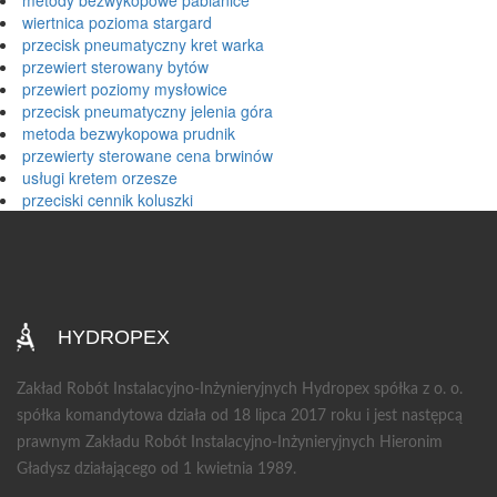
metody bezwykopowe pabianice
wiertnica pozioma stargard
przecisk pneumatyczny kret warka
przewiert sterowany bytów
przewiert poziomy mysłowice
przecisk pneumatyczny jelenia góra
metoda bezwykopowa prudnik
przewierty sterowane cena brwinów
usługi kretem orzesze
przeciski cennik koluszki
HYDROPEX
Zakład Robót Instalacyjno-Inżynieryjnych Hydropex spółka z o. o.
spółka komandytowa działa od 18 lipca 2017 roku i jest następcą
prawnym Zakładu Robót Instalacyjno-Inżynieryjnych Hieronim
Gładysz działającego od 1 kwietnia 1989.