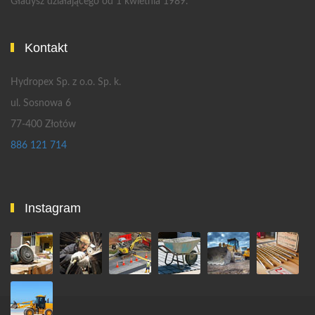
Gładysz działającego od 1 kwietnia 1989.
Kontakt
Hydropex Sp. z o.o. Sp. k.
ul. Sosnowa 6
77-400 Złotów
886 121 714
Instagram