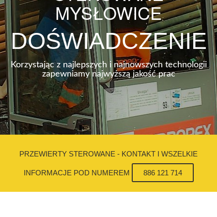
MYSŁOWICE
DOŚWIADCZENIE
Korzystając z najlepszych i najnowszych technologii
zapewniamy najwyższą jakość prac
PRZEWIERTY STEROWANE - KONTAKT I WSZELKIE
INFORMACJE POD NUMEREM
886 121 714