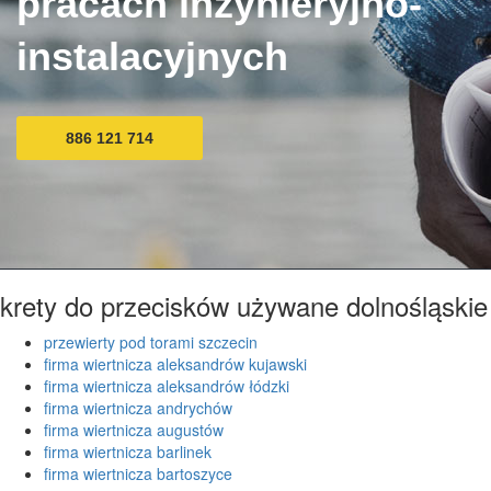
pracach inżynieryjno-
instalacyjnych
886 121 714
krety do przecisków używane dolnośląskie
przewierty pod torami szczecin
firma wiertnicza aleksandrów kujawski
firma wiertnicza aleksandrów łódzki
firma wiertnicza andrychów
firma wiertnicza augustów
firma wiertnicza barlinek
firma wiertnicza bartoszyce