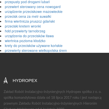
przepusty pod drogami lubań
przewiert sterowany cena nowogard
urządzenie przeciskowe mazowieckie
przecisk cena za metr suwałki
firma wiertnicza pruszcz gdański
przeciski kretem wronki
hdd przewierty tarnobrzeg
urządzenia do przecisków iława
wiertnica pozioma kłodzko
krety do przecisków używane końskie
przewierty sterowane wielkopolska śrem
HYDROPEX
Zakład Robót Instalacyjno-Inżynieryjnych Hydropex spółka z o. o.
spółka komandytowa działa od 18 lipca 2017 roku i jest następcą
prawnym Zakładu Robót Instalacyjno-Inżynieryjnych Hieronim