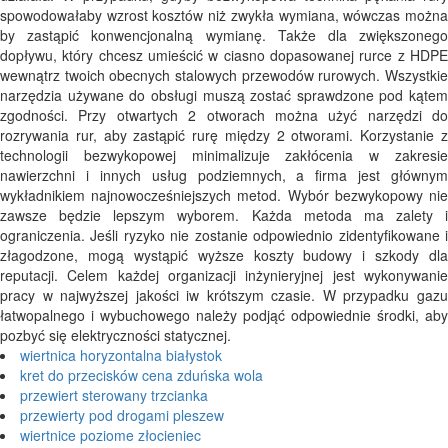
spowodowałaby wzrost kosztów niż zwykła wymiana, wówczas można
by zastąpić konwencjonalną wymianę. Także dla zwiększonego
dopływu, który chcesz umieścić w ciasno dopasowanej rurce z HDPE
wewnątrz twoich obecnych stalowych przewodów rurowych. Wszystkie
narzędzia używane do obsługi muszą zostać sprawdzone pod kątem
zgodności. Przy otwartych 2 otworach można użyć narzędzi do
rozrywania rur, aby zastąpić rurę między 2 otworami. Korzystanie z
technologii bezwykopowej minimalizuje zakłócenia w zakresie
nawierzchni i innych usług podziemnych, a firma jest głównym
wykładnikiem najnowocześniejszych metod. Wybór bezwykopowy nie
zawsze będzie lepszym wyborem. Każda metoda ma zalety i
ograniczenia. Jeśli ryzyko nie zostanie odpowiednio zidentyfikowane i
złagodzone, mogą wystąpić wyższe koszty budowy i szkody dla
reputacji. Celem każdej organizacji inżynieryjnej jest wykonywanie
pracy w najwyższej jakości iw krótszym czasie. W przypadku gazu
łatwopalnego i wybuchowego należy podjąć odpowiednie środki, aby
pozbyć się elektryczności statycznej.
wiertnica horyzontalna białystok
kret do przecisków cena zduńska wola
przewiert sterowany trzcianka
przewierty pod drogami pleszew
wiertnice poziome złocieniec