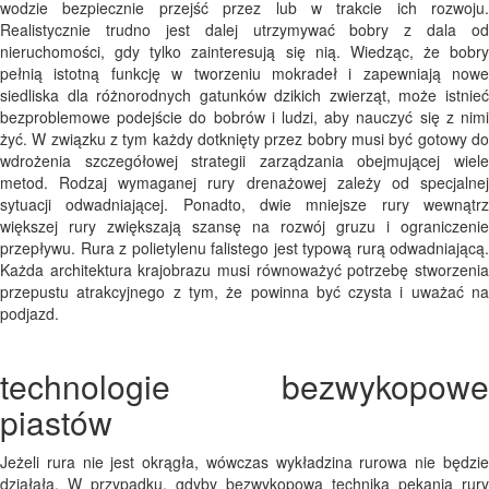
wodzie bezpiecznie przejść przez lub w trakcie ich rozwoju.
Realistycznie trudno jest dalej utrzymywać bobry z dala od
nieruchomości, gdy tylko zainteresują się nią. Wiedząc, że bobry
pełnią istotną funkcję w tworzeniu mokradeł i zapewniają nowe
siedliska dla różnorodnych gatunków dzikich zwierząt, może istnieć
bezproblemowe podejście do bobrów i ludzi, aby nauczyć się z nimi
żyć. W związku z tym każdy dotknięty przez bobry musi być gotowy do
wdrożenia szczegółowej strategii zarządzania obejmującej wiele
metod. Rodzaj wymaganej rury drenażowej zależy od specjalnej
sytuacji odwadniającej. Ponadto, dwie mniejsze rury wewnątrz
większej rury zwiększają szansę na rozwój gruzu i ograniczenie
przepływu. Rura z polietylenu falistego jest typową rurą odwadniającą.
Każda architektura krajobrazu musi równoważyć potrzebę stworzenia
przepustu atrakcyjnego z tym, że powinna być czysta i uważać na
podjazd.
technologie bezwykopowe
piastów
Jeżeli rura nie jest okrągła, wówczas wykładzina rurowa nie będzie
działała. W przypadku, gdyby bezwykopowa technika pękania rury