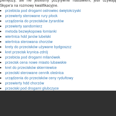
pieniędzy, ale nie jesteśmy pozytywnie nastawieni, jeśli używają
Skype'a na rozmowy kwalifikacyjne.
przebicia pod drogami ostrowiec świętokrzyski
przewierty sterowane rury płock
urządzenia do przecisków żyrardów
przewierty sandomierz
metoda bezwykopowa łomianki
wiertnica hdd janów lubelski
wiertnica sterowana chorzów
krety do przecisków używane bydgoszcz
kret przecisk krynica-zdrój
przebicia pod drogami milanówek
przecisk cena nowe miasto lubawskie
kret do przecisków skierniewice
przeciski sterowane cennik oleśnica
urządzenia do przecisków ceny rydułtowy
przewierty hdd chorzów
przeciski pod drogami głubczyce