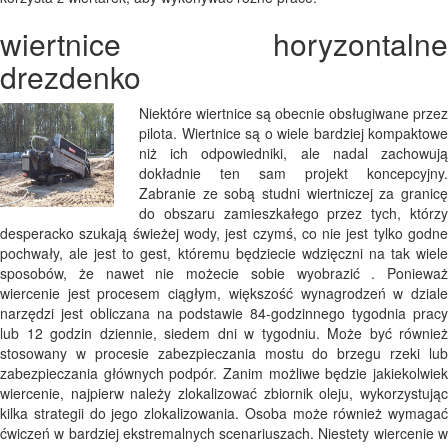
wiertnice horyzontalne
drezdenko
Niektóre wiertnice są obecnie obsługiwane przez
pilota. Wiertnice są o wiele bardziej kompaktowe
niż ich odpowiedniki, ale nadal zachowują
dokładnie ten sam projekt koncepcyjny.
Zabranie ze sobą studni wiertniczej za granicę
do obszaru zamieszkałego przez tych, którzy
desperacko szukają świeżej wody, jest czymś, co nie jest tylko godne
pochwały, ale jest to gest, któremu będziecie wdzięczni na tak wiele
sposobów, że nawet nie możecie sobie wyobrazić . Ponieważ
wiercenie jest procesem ciągłym, większość wynagrodzeń w dziale
narzędzi jest obliczana na podstawie 84-godzinnego tygodnia pracy
lub 12 godzin dziennie, siedem dni w tygodniu. Może być również
stosowany w procesie zabezpieczania mostu do brzegu rzeki lub
zabezpieczania głównych podpór. Zanim możliwe będzie jakiekolwiek
wiercenie, najpierw należy zlokalizować zbiornik oleju, wykorzystując
kilka strategii do jego zlokalizowania. Osoba może również wymagać
ćwiczeń w bardziej ekstremalnych scenariuszach. Niestety wiercenie w