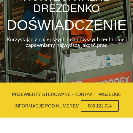
DREZDENKO
DOŚWIADCZENIE
Korzystając z najlepszych i najnowszych technologii
zapewniamy najwyższą jakość prac
PRZEWIERTY STEROWANE - KONTAKT I WSZELKIE
INFORMACJE POD NUMEREM
886 121 714