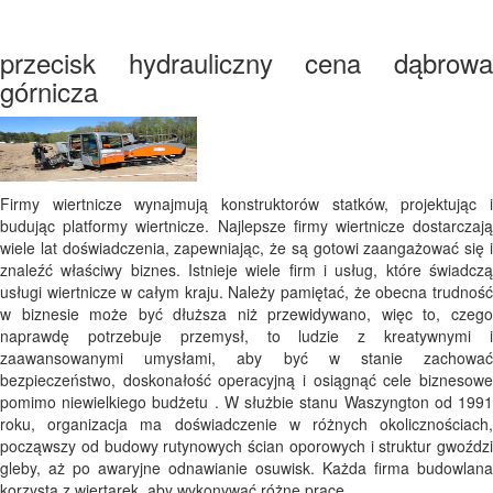
przecisk hydrauliczny cena dąbrowa
górnicza
Firmy wiertnicze wynajmują konstruktorów statków, projektując i
budując platformy wiertnicze. Najlepsze firmy wiertnicze dostarczają
wiele lat doświadczenia, zapewniając, że są gotowi zaangażować się i
znaleźć właściwy biznes. Istnieje wiele firm i usług, które świadczą
usługi wiertnicze w całym kraju. Należy pamiętać, że obecna trudność
w biznesie może być dłuższa niż przewidywano, więc to, czego
naprawdę potrzebuje przemysł, to ludzie z kreatywnymi i
zaawansowanymi umysłami, aby być w stanie zachować
bezpieczeństwo, doskonałość operacyjną i osiągnąć cele biznesowe
pomimo niewielkiego budżetu . W służbie stanu Waszyngton od 1991
roku, organizacja ma doświadczenie w różnych okolicznościach,
począwszy od budowy rutynowych ścian oporowych i struktur gwoździ
gleby, aż po awaryjne odnawianie osuwisk. Każda firma budowlana
korzysta z wiertarek, aby wykonywać różne prace.