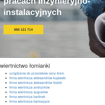
pracach inżynieryjno-
instalacyjnych
886 121 714
wiertnictwo łomianki
urządzenia do przecisków ceny śrem
firma wiertnicza aleksandrów kujawski
firma wiertnicza aleksandrów łódzki
firma wiertnicza andrychów
firma wiertnicza augustów
firma wiertnicza barlinek
firma wiertnicza bartoszyce