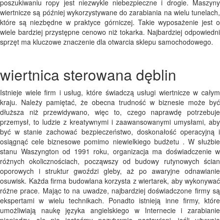
poszukiwaniu ropy jest niezwykle niebezpieczne i drogie. Maszyny
wiertnicze są później wykorzystywane do zarabiania na wielu tunelach,
które są niezbędne w praktyce górniczej. Takie wyposażenie jest o
wiele bardziej przystępne cenowo niż tokarka. Najbardziej odpowiedni
sprzęt ma kluczowe znaczenie dla otwarcia sklepu samochodowego.
wiertnica sterowana dęblin
Istnieje wiele firm i usług, które świadczą usługi wiertnicze w całym
kraju. Należy pamiętać, że obecna trudność w biznesie może być
dłuższa niż przewidywano, więc to, czego naprawdę potrzebuje
przemysł, to ludzie z kreatywnymi i zaawansowanymi umysłami, aby
być w stanie zachować bezpieczeństwo, doskonałość operacyjną i
osiągnąć cele biznesowe pomimo niewielkiego budżetu . W służbie
stanu Waszyngton od 1991 roku, organizacja ma doświadczenie w
różnych okolicznościach, począwszy od budowy rutynowych ścian
oporowych i struktur gwoździ gleby, aż po awaryjne odnawianie
osuwisk. Każda firma budowlana korzysta z wiertarek, aby wykonywać
różne prace. Mając to na uwadze, najbardziej doświadczone firmy są
ekspertami w wielu technikach. Ponadto istnieją inne firmy, które
umożliwiają naukę języka angielskiego w Internecie i zarabianie