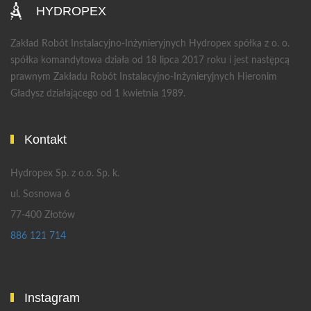
HYDROPEX
Zakład Robót Instalacyjno-Inżynieryjnych Hydropex spółka z o. o.
spółka komandytowa działa od 18 lipca 2017 roku i jest następcą
prawnym Zakładu Robót Instalacyjno-Inżynieryjnych Hieronim
Gładysz działającego od 1 kwietnia 1989.
Kontakt
Hydropex Sp. z o.o. Sp. k.
ul. Sosnowa 6
77-400 Złotów
886 121 714
Instagram