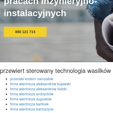
pracach inżynieryjno-
instalacyjnych
886 121 714
przewiert sterowany technologia wasilków
przeciski kretem namysłów
firma wiertnicza aleksandrów kujawski
firma wiertnicza aleksandrów łódzki
firma wiertnicza andrychów
firma wiertnicza augustów
firma wiertnicza barlinek
firma wiertnicza bartoszyce