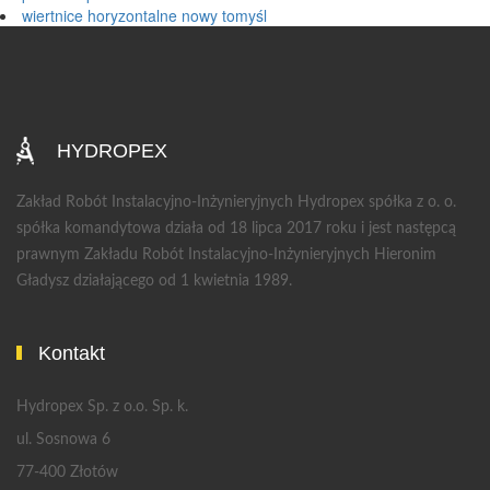
wiertnice horyzontalne nowy tomyśl
HYDROPEX
Zakład Robót Instalacyjno-Inżynieryjnych Hydropex spółka z o. o.
spółka komandytowa działa od 18 lipca 2017 roku i jest następcą
prawnym Zakładu Robót Instalacyjno-Inżynieryjnych Hieronim
Gładysz działającego od 1 kwietnia 1989.
Kontakt
Hydropex Sp. z o.o. Sp. k.
ul. Sosnowa 6
77-400 Złotów