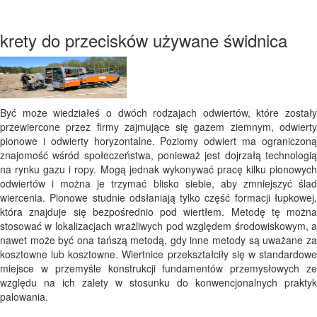
krety do przecisków używane świdnica
Być może wiedziałeś o dwóch rodzajach odwiertów, które zostały
przewiercone przez firmy zajmujące się gazem ziemnym, odwierty
pionowe i odwierty horyzontalne. Poziomy odwiert ma ograniczoną
znajomość wśród społeczeństwa, ponieważ jest dojrzałą technologią
na rynku gazu i ropy. Mogą jednak wykonywać pracę kilku pionowych
odwiertów i można je trzymać blisko siebie, aby zmniejszyć ślad
wiercenia. Pionowe studnie odsłaniają tylko część formacji łupkowej,
która znajduje się bezpośrednio pod wiertłem. Metodę tę można
stosować w lokalizacjach wrażliwych pod względem środowiskowym, a
nawet może być ona tańszą metodą, gdy inne metody są uważane za
kosztowne lub kosztowne. Wiertnice przekształciły się w standardowe
miejsce w przemyśle konstrukcji fundamentów przemysłowych ze
względu na ich zalety w stosunku do konwencjonalnych praktyk
palowania.