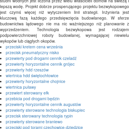
studni wodnych jest liczona przez wielu właścicieli domów na świeżą i
lepszą wodę. Projekt dobrze prosperującego projektu bezwykopowego
jest czymś więcej niż wytyczeniem linii strategii. Inżynieria jest
kluczową fazą każdego przedsięwzięcia budowlanego. W sferze
budownictwa lądowego nie ma nic ważniejszego niż planowanie z
wyprzedzeniem. Technologia bezwykopowa jest rodzajem
podpowierzchniowej roboty budowlanej, wymagającej niewielu
wykopów lub ciągłych okopów.
przeciski kretem cena września
przecisk pneumatyczny nisko
przewierty pod drogami cennik czeladź
przewierty horyzontalne cennik grójec
przewierty hdd rzeszów
wiertnica hdd świętochłowice
przewierty horyzontalne chojnice
wiertnica puławy
przewiert sterowany ełk
przebicia pod drogami będzin
przewierty horyzontalne cennik augustów
przewierty sterowane technologia biskupiec
przecisk sterowany technologia rypin
przewierty sterowane braniewo
przeciski pod torami czechowice-dziedzice