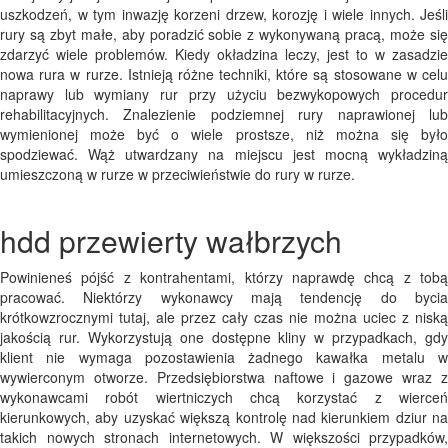
uszkodzeń, w tym inwazję korzeni drzew, korozję i wiele innych. Jeśli
rury są zbyt małe, aby poradzić sobie z wykonywaną pracą, może się
zdarzyć wiele problemów. Kiedy okładzina leczy, jest to w zasadzie
nowa rura w rurze. Istnieją różne techniki, które są stosowane w celu
naprawy lub wymiany rur przy użyciu bezwykopowych procedur
rehabilitacyjnych. Znalezienie podziemnej rury naprawionej lub
wymienionej może być o wiele prostsze, niż można się było
spodziewać. Wąż utwardzany na miejscu jest mocną wykładziną
umieszczoną w rurze w przeciwieństwie do rury w rurze.
hdd przewierty wałbrzych
Powinieneś pójść z kontrahentami, którzy naprawdę chcą z tobą
pracować. Niektórzy wykonawcy mają tendencję do bycia
krótkowzrocznymi tutaj, ale przez cały czas nie można uciec z niską
jakością rur. Wykorzystują one dostępne kliny w przypadkach, gdy
klient nie wymaga pozostawienia żadnego kawałka metalu w
wywierconym otworze. Przedsiębiorstwa naftowe i gazowe wraz z
wykonawcami robót wiertniczych chcą korzystać z wierceń
kierunkowych, aby uzyskać większą kontrolę nad kierunkiem dziur na
takich nowych stronach internetowych. W większości przypadków,