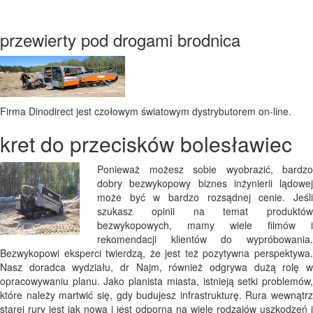
przewierty pod drogami brodnica
Firma Dinodirect jest czołowym światowym dystrybutorem on-line.
kret do przecisków bolesławiec
Ponieważ możesz sobie wyobrazić, bardzo
dobry bezwykopowy biznes inżynierii lądowej
może być w bardzo rozsądnej cenie. Jeśli
szukasz opinii na temat produktów
bezwykopowych, mamy wiele filmów i
rekomendacji klientów do wypróbowania.
Bezwykopowi eksperci twierdzą, że jest też pozytywna perspektywa.
Nasz doradca wydziału, dr Najm, również odgrywa dużą rolę w
opracowywaniu planu. Jako planista miasta, istnieją setki problemów,
które należy martwić się, gdy budujesz infrastrukturę. Rura wewnątrz
starej rury jest jak nowa i jest odporna na wiele rodzajów uszkodzeń i