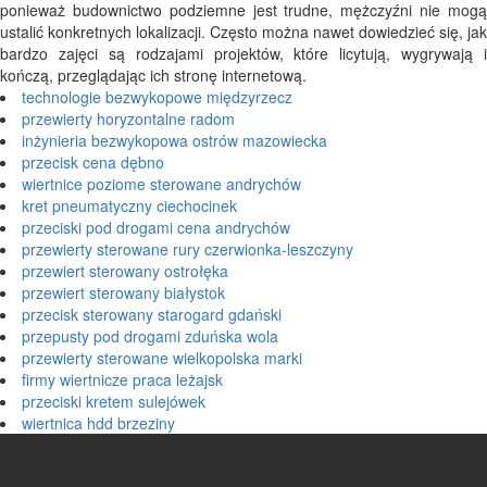
ponieważ budownictwo podziemne jest trudne, mężczyźni nie mogą
ustalić konkretnych lokalizacji. Często można nawet dowiedzieć się, jak
bardzo zajęci są rodzajami projektów, które licytują, wygrywają i
kończą, przeglądając ich stronę internetową.
technologie bezwykopowe międzyrzecz
przewierty horyzontalne radom
inżynieria bezwykopowa ostrów mazowiecka
przecisk cena dębno
wiertnice poziome sterowane andrychów
kret pneumatyczny ciechocinek
przeciski pod drogami cena andrychów
przewierty sterowane rury czerwionka-leszczyny
przewiert sterowany ostrołęka
przewiert sterowany białystok
przecisk sterowany starogard gdański
przepusty pod drogami zduńska wola
przewierty sterowane wielkopolska marki
firmy wiertnicze praca leżajsk
przeciski kretem sulejówek
wiertnica hdd brzeziny