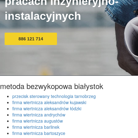
pracach inżynieryjno-
instalacyjnych
886 121 714
metoda bezwykopowa białystok
przecisk sterowany technologia tarnobrzeg
firma wiertnicza aleksandrów kujawski
firma wiertnicza aleksandrów łódzki
firma wiertnicza andrychów
firma wiertnicza augustów
firma wiertnicza barlinek
firma wiertnicza bartoszyce