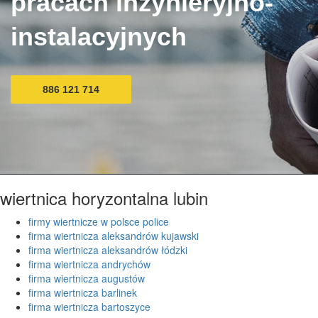
pracach inżynieryjno-
instalacyjnych
886 121 714
wiertnica horyzontalna lubin
firmy wiertnicze w polsce police
firma wiertnicza aleksandrów kujawski
firma wiertnicza aleksandrów łódzki
firma wiertnicza andrychów
firma wiertnicza augustów
firma wiertnicza barlinek
firma wiertnicza bartoszyce