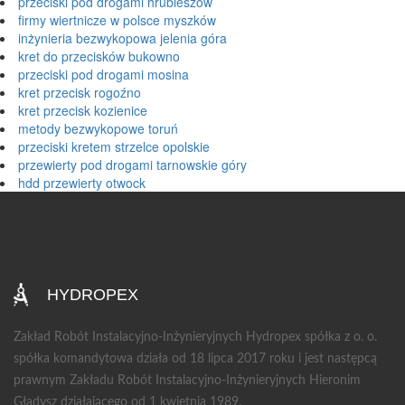
przeciski pod drogami hrubieszów
firmy wiertnicze w polsce myszków
inżynieria bezwykopowa jelenia góra
kret do przecisków bukowno
przeciski pod drogami mosina
kret przecisk rogoźno
kret przecisk kozienice
metody bezwykopowe toruń
przeciski kretem strzelce opolskie
przewierty pod drogami tarnowskie góry
hdd przewierty otwock
HYDROPEX
Zakład Robót Instalacyjno-Inżynieryjnych Hydropex spółka z o. o.
spółka komandytowa działa od 18 lipca 2017 roku i jest następcą
prawnym Zakładu Robót Instalacyjno-Inżynieryjnych Hieronim
Gładysz działającego od 1 kwietnia 1989.