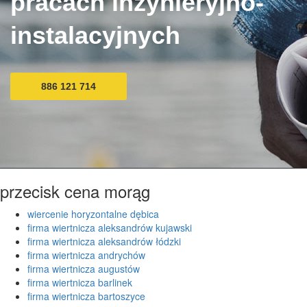
pracach inżynieryjno-
instalacyjnych
886 121 714
przecisk cena morąg
wiercenie horyzontalne dębica
firma wiertnicza aleksandrów kujawski
firma wiertnicza aleksandrów łódzki
firma wiertnicza andrychów
firma wiertnicza augustów
firma wiertnicza barlinek
firma wiertnicza bartoszyce