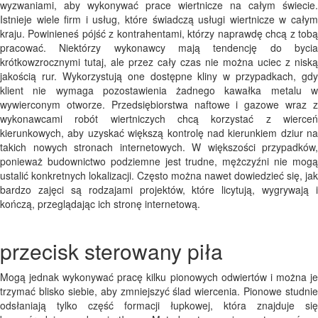
wyzwaniami, aby wykonywać prace wiertnicze na całym świecie.
Istnieje wiele firm i usług, które świadczą usługi wiertnicze w całym
kraju. Powinieneś pójść z kontrahentami, którzy naprawdę chcą z tobą
pracować. Niektórzy wykonawcy mają tendencję do bycia
krótkowzrocznymi tutaj, ale przez cały czas nie można uciec z niską
jakością rur. Wykorzystują one dostępne kliny w przypadkach, gdy
klient nie wymaga pozostawienia żadnego kawałka metalu w
wywierconym otworze. Przedsiębiorstwa naftowe i gazowe wraz z
wykonawcami robót wiertniczych chcą korzystać z wierceń
kierunkowych, aby uzyskać większą kontrolę nad kierunkiem dziur na
takich nowych stronach internetowych. W większości przypadków,
ponieważ budownictwo podziemne jest trudne, mężczyźni nie mogą
ustalić konkretnych lokalizacji. Często można nawet dowiedzieć się, jak
bardzo zajęci są rodzajami projektów, które licytują, wygrywają i
kończą, przeglądając ich stronę internetową.
przecisk sterowany piła
Mogą jednak wykonywać pracę kilku pionowych odwiertów i można je
trzymać blisko siebie, aby zmniejszyć ślad wiercenia. Pionowe studnie
odsłaniają tylko część formacji łupkowej, która znajduje się