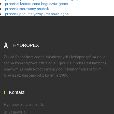
przeciski kretem cena boguszów-gorce
przecisk sterowany prudnik
przecisk pneumatyczny kret nowa dęba
HYDROPEX
Zakład Robót Instalacyjno-Inżynieryjnych Hydropex spółka z o. o.
spółka komandytowa działa od 18 lipca 2017 roku i jest następcą
prawnym Zakładu Robót Instalacyjno-Inżynieryjnych Hieronim
Gładysz działającego od 1 kwietnia 1989.
Kontakt
Hydropex Sp. z o.o. Sp. k.
ul. Sosnowa 6