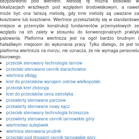
bezpośrednio pod wiertłem. Metodę tę można stosować w
lokalizacjach wrażliwych pod względem środowiskowym, a nawet
może być ona tańszą metodą, gdy inne metody są uważane za
kosztowne lub kosztowne. Wiertnice przekształciły się w standardowe
miejsce w przemyśle konstrukcji fundamentów przemysłowych ze
względu na ich zalety w stosunku do konwencjonalnych praktyk
palowania. Platforma wiertnicza jest na ogół bardzo brudnym i
hałaśliwym miejscem do wykonania pracy. Tylko dlatego, że jest to
platforma wiertnicza na morzu, nie oznacza, że ​​nie wymaga personelu
biurowego.
przecisk sterowany technologia tarnów
przeciski sterowane cennik starachowice
wiertnica elbląg
kret do przecisków wynajem ostrów wielkopolski
przecisk kret złotoryja
kret do przecisków cena ostrołęka
przewierty sterowane parczew
przewierty sterowane nowy sącz
przecisk sterowany technologia brzeszcze
przewierty sterowane cennik tarnowskie góry
wiertnictwo sulejówek
wiertnica sterowana prudnik
przeciski pod drogami cennik tarnowskie góry