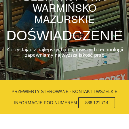
WARMIŃSKO
MAZURSKIE
DOŚWIADCZENIE
Korzystając z najlepszych i najnowszych technologii
zapewniamy najwyższą jakość prac
PRZEWIERTY STEROWANE - KONTAKT I WSZELKIE
INFORMACJE POD NUMEREM
886 121 714