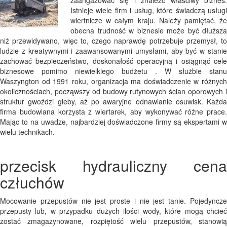
zaangażować się i znaleźć właściwy biznes.
Istnieje wiele firm i usług, które świadczą usługi
wiertnicze w całym kraju. Należy pamiętać, że
obecna trudność w biznesie może być dłuższa
niż przewidywano, więc to, czego naprawdę potrzebuje przemysł, to
ludzie z kreatywnymi i zaawansowanymi umysłami, aby być w stanie
zachować bezpieczeństwo, doskonałość operacyjną i osiągnąć cele
biznesowe pomimo niewielkiego budżetu . W służbie stanu
Waszyngton od 1991 roku, organizacja ma doświadczenie w różnych
okolicznościach, począwszy od budowy rutynowych ścian oporowych i
struktur gwoździ gleby, aż po awaryjne odnawianie osuwisk. Każda
firma budowlana korzysta z wiertarek, aby wykonywać różne prace.
Mając to na uwadze, najbardziej doświadczone firmy są ekspertami w
wielu technikach.
przecisk hydrauliczny cena
człuchów
Mocowanie przepustów nie jest proste i nie jest tanie. Pojedyncze
przepusty lub, w przypadku dużych ilości wody, które mogą chcieć
zostać zmagazynowane, rozpiętość wielu przepustów, stanowią