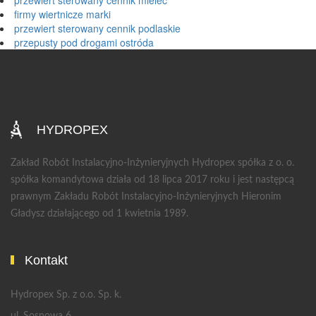
przewiert sterowany cennik mielec
firmy wiertnicze marki
przewiert sterowany cennik podlaskie
przepusty pod drogami ostróda
HYDROPEX
Zakład Robót Instalacyjno-Inżynieryjnych Hydropex spółka z o. o.
spółka komandytowa działa od 18 lipca 2017 roku i jest następcą
prawnym Zakładu Robót Instalacyjno-Inżynieryjnych Hieronim
Gładysz działającego od 1 kwietnia 1989.
Kontakt
Hydropex Sp. z o.o. Sp. k.