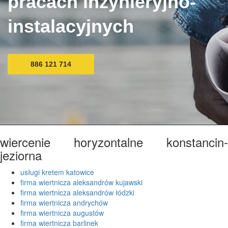
pracach inżynieryjno-
instalacyjnych
886 121 714
wiercenie horyzontalne konstancin-
jeziorna
usługi kretem katowice
firma wiertnicza aleksandrów kujawski
firma wiertnicza aleksandrów łódzki
firma wiertnicza andrychów
firma wiertnicza augustów
firma wiertnicza barlinek