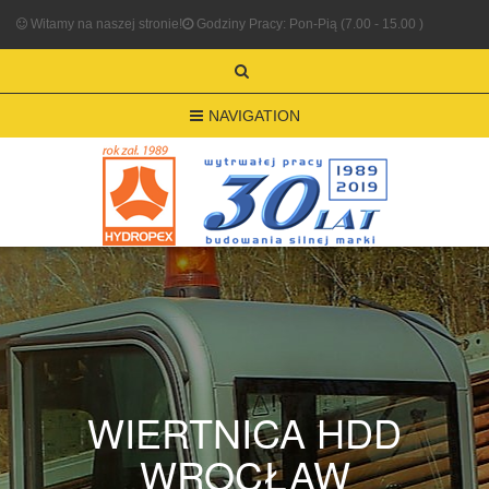
Witamy na naszej stronie!
Godziny Pracy: Pon-Pią (7.00 - 15.00 )
NAVIGATION
WIERTNICA HDD
WROCŁAW