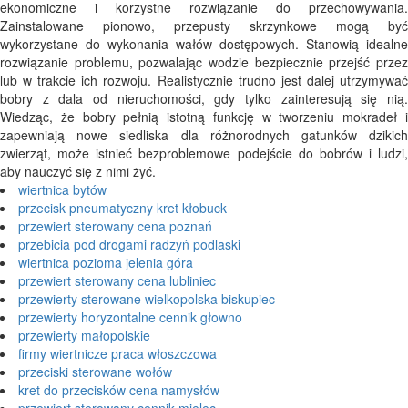
ekonomiczne i korzystne rozwiązanie do przechowywania.
Zainstalowane pionowo, przepusty skrzynkowe mogą być
wykorzystane do wykonania wałów dostępowych. Stanowią idealne
rozwiązanie problemu, pozwalając wodzie bezpiecznie przejść przez
lub w trakcie ich rozwoju. Realistycznie trudno jest dalej utrzymywać
bobry z dala od nieruchomości, gdy tylko zainteresują się nią.
Wiedząc, że bobry pełnią istotną funkcję w tworzeniu mokradeł i
zapewniają nowe siedliska dla różnorodnych gatunków dzikich
zwierząt, może istnieć bezproblemowe podejście do bobrów i ludzi,
aby nauczyć się z nimi żyć.
wiertnica bytów
przecisk pneumatyczny kret kłobuck
przewiert sterowany cena poznań
przebicia pod drogami radzyń podlaski
wiertnica pozioma jelenia góra
przewiert sterowany cena lubliniec
przewierty sterowane wielkopolska biskupiec
przewierty horyzontalne cennik głowno
przewierty małopolskie
firmy wiertnicze praca włoszczowa
przeciski sterowane wołów
kret do przecisków cena namysłów