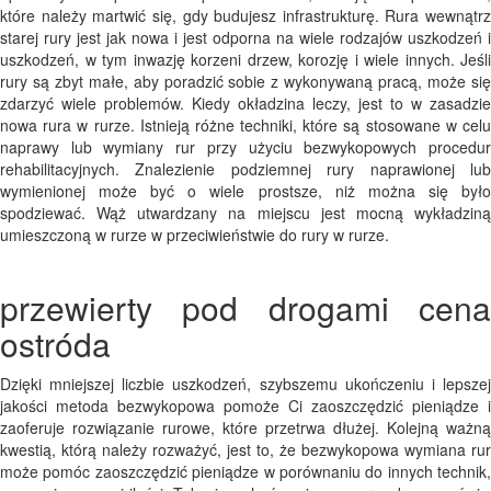
które należy martwić się, gdy budujesz infrastrukturę. Rura wewnątrz
starej rury jest jak nowa i jest odporna na wiele rodzajów uszkodzeń i
uszkodzeń, w tym inwazję korzeni drzew, korozję i wiele innych. Jeśli
rury są zbyt małe, aby poradzić sobie z wykonywaną pracą, może się
zdarzyć wiele problemów. Kiedy okładzina leczy, jest to w zasadzie
nowa rura w rurze. Istnieją różne techniki, które są stosowane w celu
naprawy lub wymiany rur przy użyciu bezwykopowych procedur
rehabilitacyjnych. Znalezienie podziemnej rury naprawionej lub
wymienionej może być o wiele prostsze, niż można się było
spodziewać. Wąż utwardzany na miejscu jest mocną wykładziną
umieszczoną w rurze w przeciwieństwie do rury w rurze.
przewierty pod drogami cena
ostróda
Dzięki mniejszej liczbie uszkodzeń, szybszemu ukończeniu i lepszej
jakości metoda bezwykopowa pomoże Ci zaoszczędzić pieniądze i
zaoferuje rozwiązanie rurowe, które przetrwa dłużej. Kolejną ważną
kwestią, którą należy rozważyć, jest to, że bezwykopowa wymiana rur
może pomóc zaoszczędzić pieniądze w porównaniu do innych technik,