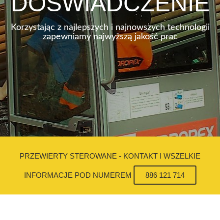
DOŚWIADCZENIE
Korzystając z najlepszych i najnowszych technologii
zapewniamy najwyższą jakość prac
PRZEWIERTY STEROWANE - KONTAKT I WSZELKIE
INFORMACJE POD NUMEREM
886 121 714