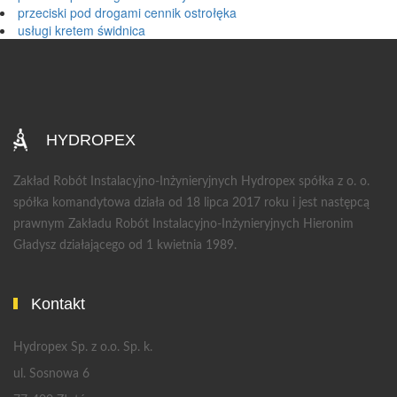
przeciski pod drogami cennik ostrołęka
usługi kretem świdnica
HYDROPEX
Zakład Robót Instalacyjno-Inżynieryjnych Hydropex spółka z o. o.
spółka komandytowa działa od 18 lipca 2017 roku i jest następcą
prawnym Zakładu Robót Instalacyjno-Inżynieryjnych Hieronim
Gładysz działającego od 1 kwietnia 1989.
Kontakt
Hydropex Sp. z o.o. Sp. k.
ul. Sosnowa 6