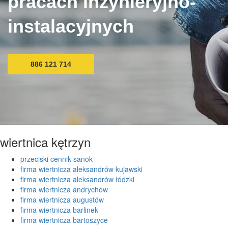
pracach inżynieryjno-
instalacyjnych
886 121 714
wiertnica kętrzyn
przeciski cennik sanok
firma wiertnicza aleksandrów kujawski
firma wiertnicza aleksandrów łódzki
firma wiertnicza andrychów
firma wiertnicza augustów
firma wiertnicza barlinek
firma wiertnicza bartoszyce