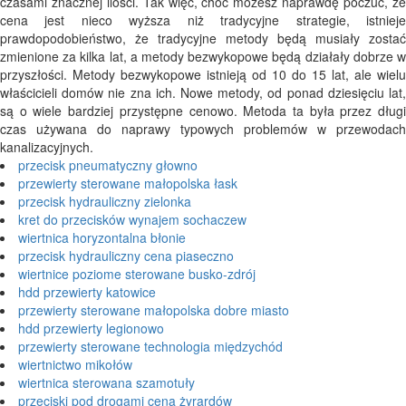
czasami znacznej ilości. Tak więc, choć możesz naprawdę poczuć, że
cena jest nieco wyższa niż tradycyjne strategie, istnieje
prawdopodobieństwo, że tradycyjne metody będą musiały zostać
zmienione za kilka lat, a metody bezwykopowe będą działały dobrze w
przyszłości. Metody bezwykopowe istnieją od 10 do 15 lat, ale wielu
właścicieli domów nie zna ich. Nowe metody, od ponad dziesięciu lat,
są o wiele bardziej przystępne cenowo. Metoda ta była przez długi
czas używana do naprawy typowych problemów w przewodach
kanalizacyjnych.
przecisk pneumatyczny głowno
przewierty sterowane małopolska łask
przecisk hydrauliczny zielonka
kret do przecisków wynajem sochaczew
wiertnica horyzontalna błonie
przecisk hydrauliczny cena piaseczno
wiertnice poziome sterowane busko-zdrój
hdd przewierty katowice
przewierty sterowane małopolska dobre miasto
hdd przewierty legionowo
przewierty sterowane technologia międzychód
wiertnictwo mikołów
wiertnica sterowana szamotuły
przeciski pod drogami cena żyrardów