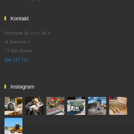
Kontakt
Hydropex Sp. z o.o. Sp. k.
ul. Sosnowa 6
77-400 Złotów
886 121 714
Instagram