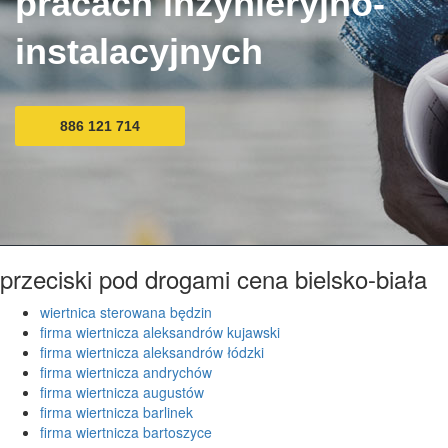
pracach inżynieryjno-
instalacyjnych
886 121 714
przeciski pod drogami cena bielsko-biała
wiertnica sterowana będzin
firma wiertnicza aleksandrów kujawski
firma wiertnicza aleksandrów łódzki
firma wiertnicza andrychów
firma wiertnicza augustów
firma wiertnicza barlinek
firma wiertnicza bartoszyce