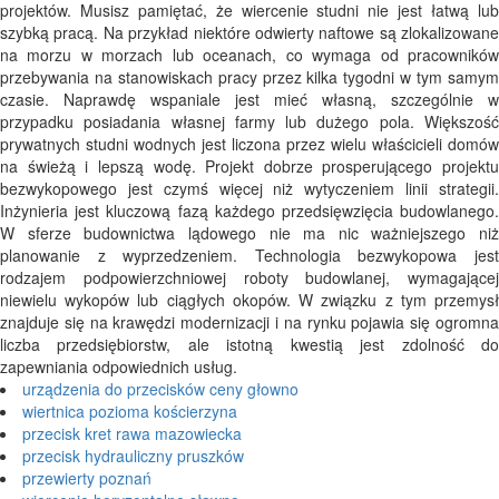
projektów. Musisz pamiętać, że wiercenie studni nie jest łatwą lub
szybką pracą. Na przykład niektóre odwierty naftowe są zlokalizowane
na morzu w morzach lub oceanach, co wymaga od pracowników
przebywania na stanowiskach pracy przez kilka tygodni w tym samym
czasie. Naprawdę wspaniale jest mieć własną, szczególnie w
przypadku posiadania własnej farmy lub dużego pola. Większość
prywatnych studni wodnych jest liczona przez wielu właścicieli domów
na świeżą i lepszą wodę. Projekt dobrze prosperującego projektu
bezwykopowego jest czymś więcej niż wytyczeniem linii strategii.
Inżynieria jest kluczową fazą każdego przedsięwzięcia budowlanego.
W sferze budownictwa lądowego nie ma nic ważniejszego niż
planowanie z wyprzedzeniem. Technologia bezwykopowa jest
rodzajem podpowierzchniowej roboty budowlanej, wymagającej
niewielu wykopów lub ciągłych okopów. W związku z tym przemysł
znajduje się na krawędzi modernizacji i na rynku pojawia się ogromna
liczba przedsiębiorstw, ale istotną kwestią jest zdolność do
zapewniania odpowiednich usług.
urządzenia do przecisków ceny głowno
wiertnica pozioma kościerzyna
przecisk kret rawa mazowiecka
przecisk hydrauliczny pruszków
przewierty poznań