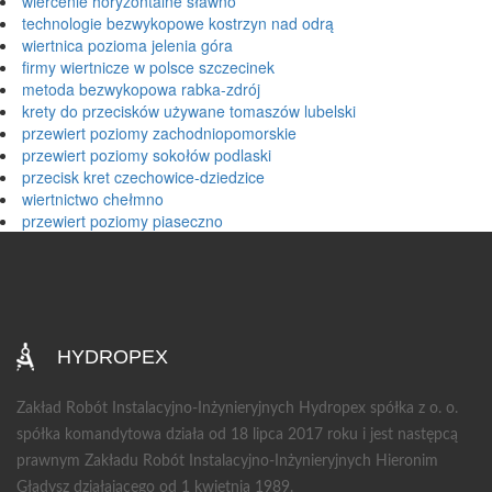
wiercenie horyzontalne sławno
technologie bezwykopowe kostrzyn nad odrą
wiertnica pozioma jelenia góra
firmy wiertnicze w polsce szczecinek
metoda bezwykopowa rabka-zdrój
krety do przecisków używane tomaszów lubelski
przewiert poziomy zachodniopomorskie
przewiert poziomy sokołów podlaski
przecisk kret czechowice-dziedzice
wiertnictwo chełmno
przewiert poziomy piaseczno
HYDROPEX
Zakład Robót Instalacyjno-Inżynieryjnych Hydropex spółka z o. o.
spółka komandytowa działa od 18 lipca 2017 roku i jest następcą
prawnym Zakładu Robót Instalacyjno-Inżynieryjnych Hieronim
Gładysz działającego od 1 kwietnia 1989.