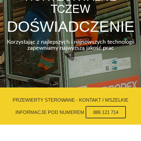
TCZEW
DOŚWIADCZENIE
Korzystając z najlepszych i najnowszych technologii
zapewniamy najwyższą jakość prac
PRZEWIERTY STEROWANE - KONTAKT I WSZELKIE
INFORMACJE POD NUMEREM
886 121 714