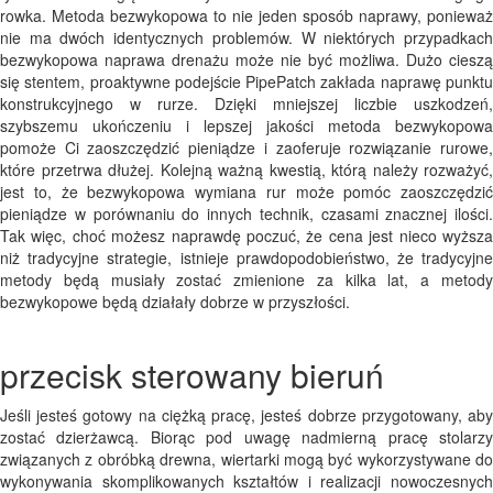
rowka. Metoda bezwykopowa to nie jeden sposób naprawy, ponieważ
nie ma dwóch identycznych problemów. W niektórych przypadkach
bezwykopowa naprawa drenażu może nie być możliwa. Dużo cieszą
się stentem, proaktywne podejście PipePatch zakłada naprawę punktu
konstrukcyjnego w rurze. Dzięki mniejszej liczbie uszkodzeń,
szybszemu ukończeniu i lepszej jakości metoda bezwykopowa
pomoże Ci zaoszczędzić pieniądze i zaoferuje rozwiązanie rurowe,
które przetrwa dłużej. Kolejną ważną kwestią, którą należy rozważyć,
jest to, że bezwykopowa wymiana rur może pomóc zaoszczędzić
pieniądze w porównaniu do innych technik, czasami znacznej ilości.
Tak więc, choć możesz naprawdę poczuć, że cena jest nieco wyższa
niż tradycyjne strategie, istnieje prawdopodobieństwo, że tradycyjne
metody będą musiały zostać zmienione za kilka lat, a metody
bezwykopowe będą działały dobrze w przyszłości.
przecisk sterowany bieruń
Jeśli jesteś gotowy na ciężką pracę, jesteś dobrze przygotowany, aby
zostać dzierżawcą. Biorąc pod uwagę nadmierną pracę stolarzy
związanych z obróbką drewna, wiertarki mogą być wykorzystywane do
wykonywania skomplikowanych kształtów i realizacji nowoczesnych