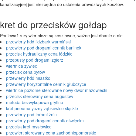
kanalizacyjnej jest niezbędna do ustalenia prawdziwych kosztów.
kret do przecisków gołdap
Ponieważ rury wiertnicze są kosztowne, ważne jest dbanie o nie.
przewierty hdd lidzbark warmiński
przewierty pod drogami cennik barlinek
przecisk hydrauliczny cena łódzkie
przepusty pod drogami zgierz
wiertnica żywiec
przecisk cena bytów
przewierty hdd miastko
przewierty horyzontalne cennik głubczyce
wiertnice poziome sterowane nowy dwór mazowiecki
przecisk sterowany cena augustów
metoda bezwykopowa gryfino
kret pneumatyczny ząbkowice śląskie
przewierty pod torami żnin
przewierty pod drogami cennik oświęcim
przecisk kret mysłowice
przewiert sterowany cena zachodniopomorskie