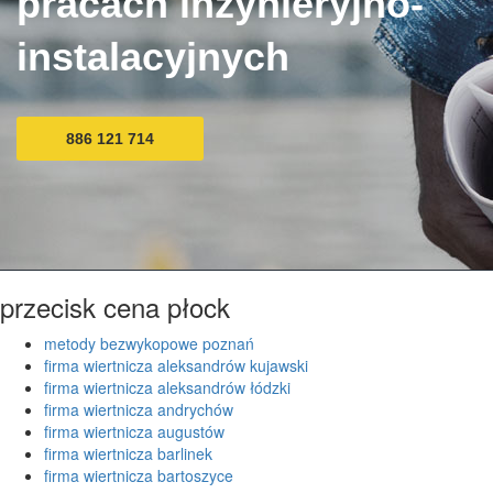
pracach inżynieryjno-
instalacyjnych
886 121 714
przecisk cena płock
metody bezwykopowe poznań
firma wiertnicza aleksandrów kujawski
firma wiertnicza aleksandrów łódzki
firma wiertnicza andrychów
firma wiertnicza augustów
firma wiertnicza barlinek
firma wiertnicza bartoszyce